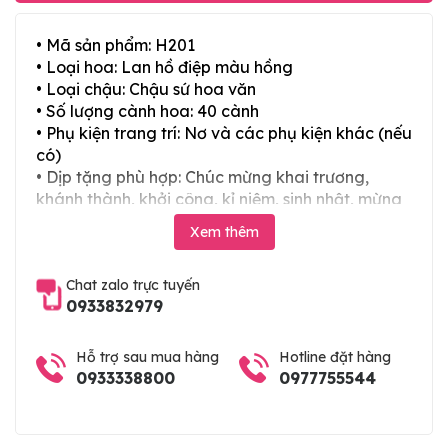
• Mã sản phẩm: H201
• Loại hoa: Lan hồ điệp màu hồng
• Loại chậu: Chậu sứ hoa văn
• Số lượng cành hoa: 40 cành
• Phụ kiện trang trí: Nơ và các phụ kiện khác (nếu
có)
• Dịp tặng phù hợp: Chúc mừng khai trương,
khánh thành, khởi công, kỉ niệm, sinh nhật, mừng
thọ, mừng cưới, tân gia và các ngày lễ tết trong
Xem thêm
năm
Chat zalo trực tuyến
0933832979
Hỗ trợ sau mua hàng
Hotline đặt hàng
0933338800
0977755544