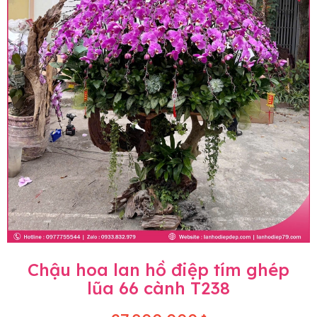
Chậu hoa lan hồ điệp tím ghép
lũa 66 cành T238