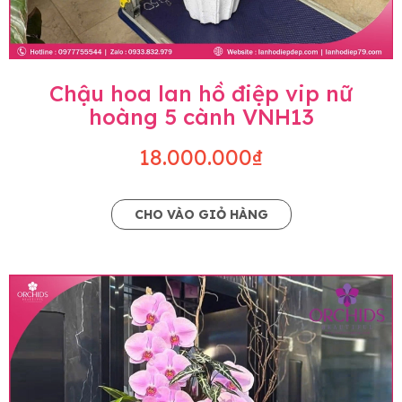
Chậu hoa lan hồ điệp vip nữ
hoàng 5 cành VNH13
18.000.000₫
CHO VÀO GIỎ HÀNG