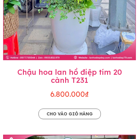
Chậu hoa lan hồ điệp tím 20
cành T231
6.800.000₫
CHO VÀO GIỎ HÀNG