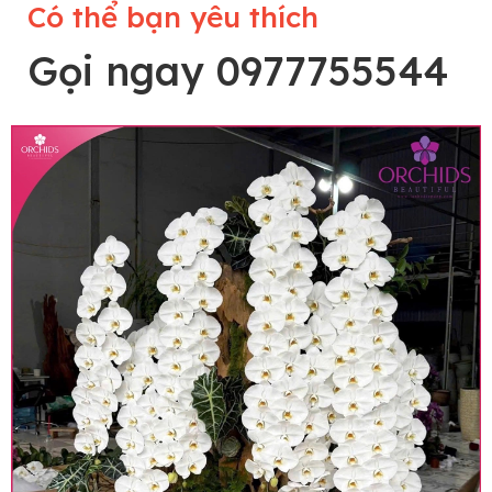
Có thể bạn yêu thích
Gọi ngay 0977755544
Lưu ý trước khi đặt hàng
• Về cây hoa: Một chậu hoa lan hồ điệp đẹp và
hoàn chỉnh sẽ được phối ghép từ nhiều cây hoa
và tạo dáng hoàn toàn thủ công nên có thể sẽ
khác nhau đôi chút giữa sản phẩm thực tế và