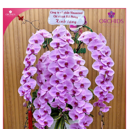
quy định hiện hành.
• Giá trên được miễn ship giao trong nội thành,
miễn phí in thiệp - banner theo yêu cầu khách
hàng.
• Beautiful Orchids liên kết với các cửa hàng
trên toàn quốc để phục vụ giao hoa tận nơi, mỗi
khu vực sẽ có mức giá khác nhau (tùy vào chi
phí mặt bằng, nguyên vật liệu,..) nên giá có thể sẽ
thay đổi so với giá niêm yết trên website. Khách
hàng ở Tỉnh thành khác vui lòng chủ động hỏi lại
giá trước khi đặt hàng, shop sẽ chủ động báo giá
chính xác khi có địa chỉ giao hàng cụ thể.