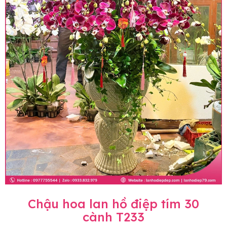
Chậu hoa lan hồ điệp tím 30
cành T233