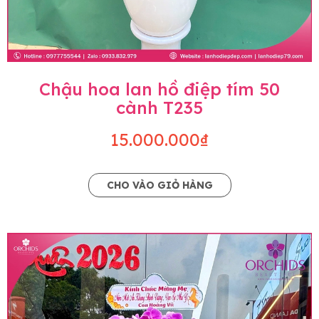
Chậu hoa lan hồ điệp tím 50
cành T235
15.000.000₫
CHO VÀO GIỎ HÀNG