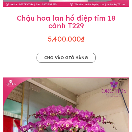
Chậu hoa lan hồ điệp tím 18
cành T229
5.400.000₫
CHO VÀO GIỎ HÀNG