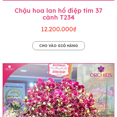
Chậu hoa lan hồ điệp tím 37
cành T234
12.200.000₫
CHO VÀO GIỎ HÀNG