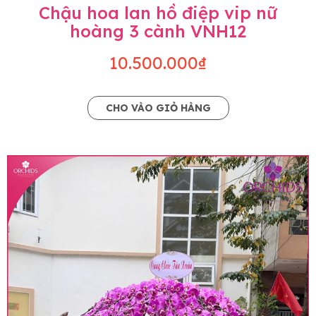
Chậu hoa lan hồ điệp vip nữ
hoàng 3 cành VNH12
10.500.000₫
CHO VÀO GIỎ HÀNG