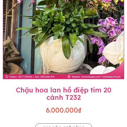
Chậu hoa lan hồ điệp tím 20
cành T232
6.000.000₫