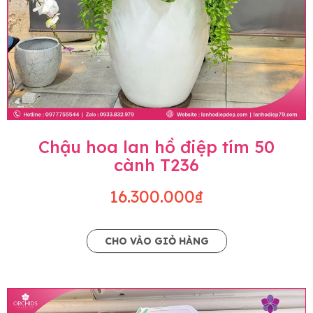
Chậu hoa lan hồ điệp tím 50
cành T236
16.300.000₫
CHO VÀO GIỎ HÀNG