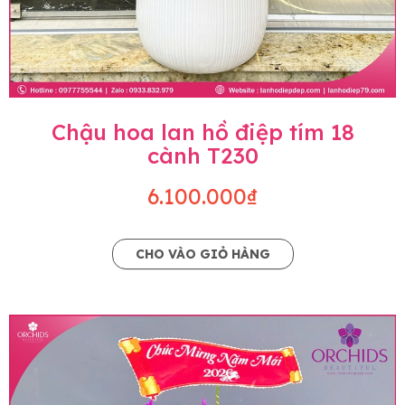
Chậu hoa lan hồ điệp tím 18
cành T230
6.100.000₫
CHO VÀO GIỎ HÀNG