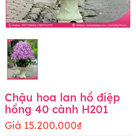
Chậu hoa lan hồ điệp
hồng 40 cành H201
Giá
15.200.000₫