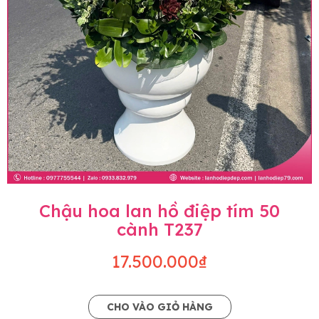
Chậu hoa lan hồ điệp tím 50
cành T237
17.500.000₫
CHO VÀO GIỎ HÀNG