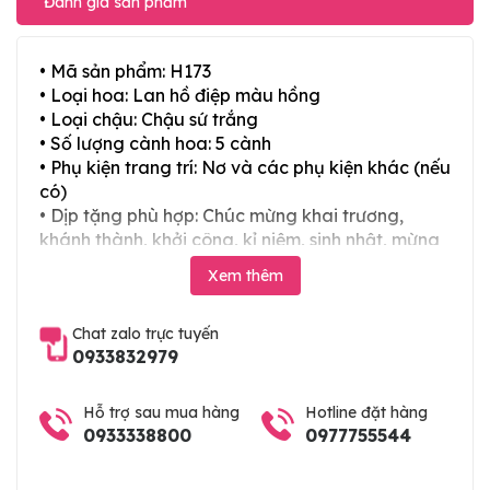
Đánh giá sản phẩm
• Mã sản phẩm: H173
• Loại hoa: Lan hồ điệp màu hồng
• Loại chậu: Chậu sứ trắng
• Số lượng cành hoa: 5 cành
• Phụ kiện trang trí: Nơ và các phụ kiện khác (nếu
có)
• Dịp tặng phù hợp: Chúc mừng khai trương,
khánh thành, khởi công, kỉ niệm, sinh nhật, mừng
thọ, mừng cưới, tân gia và các ngày lễ tết trong
Xem thêm
năm
Chat zalo trực tuyến
0933832979
Hỗ trợ sau mua hàng
Hotline đặt hàng
0933338800
0977755544