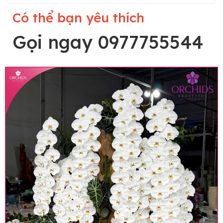
Có thể bạn yêu thích
Gọi ngay 0977755544
Lưu ý trước khi đặt hàng
• Về cây hoa: Một chậu hoa lan hồ điệp đẹp và
hoàn chỉnh sẽ được phối ghép từ nhiều cây hoa
và tạo dáng hoàn toàn thủ công nên có thể sẽ