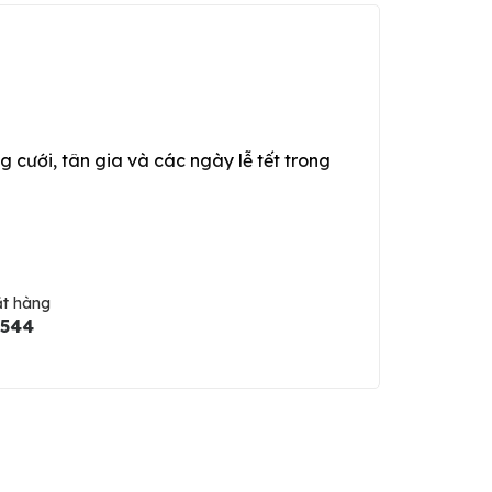
g cưới, tân gia và các ngày lễ tết trong
ặt hàng
5544