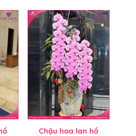
hồ
Chậu hoa lan hồ