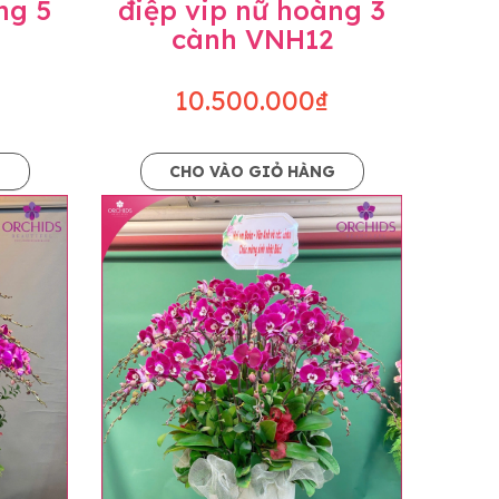
ng 5
điệp vip nữ hoàng 3
cành VNH12
10.500.000₫
G
CHO VÀO GIỎ HÀNG
o dáng hoàn toàn thủ công nên có thể sẽ
kiện khách quan, tùy vào thời điểm hoa nở
ọn với mức độ giống mẫu khoảng 80-90%,
lạc với khách hàng để thông báo và tư vấn
n hoặc không liên lạc được với người