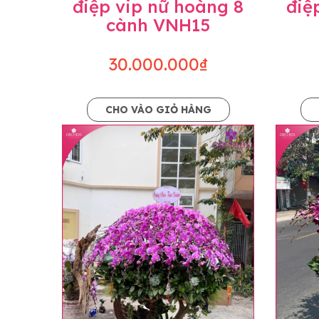
điệp vip nữ hoàng 8
điệ
cành VNH15
30.000.000₫
CHO VÀO GIỎ HÀNG
Lưu ý trước khi đặt hàng
• Về cây hoa: Một chậu hoa lan hồ điệp đẹ
khác nhau đôi chút giữa sản phẩm thực tế 
nhiều, nở ít khi shop có sẵn nên sẽ thay đổ
• Về kiểu dáng & phụ kiện: Beautiful Orc
nếu có thay đổi về màu sắc hoa và kiểu ch
loại hoa và phụ kiện thay thế, vẫn giữ ng