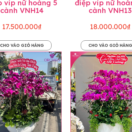
p vip nữ hoàng 5
điệp vip nữ hoà
cành VNH14
cành VNH13
17.500.000₫
18.000.000₫
CHO VÀO GIỎ HÀNG
CHO VÀO GIỎ HÀN
p và hoàn chỉnh sẽ được phối ghép từ nhiều cây hoa và tạ
và trên hình. Cây hoa lan còn phụ thuộc theo mùa và điều 
i về độ dầy hoa, thưa hoa và cách trang trí.
hids cam kết sản phẩm được thực hiện dựa trên mẫu đã ch
ậu cũng như phụ kiện trang trí chúng tôi sẽ chủ động liên 
uyên mức giá không thay đổi. Trường hợp không đủ thời gia