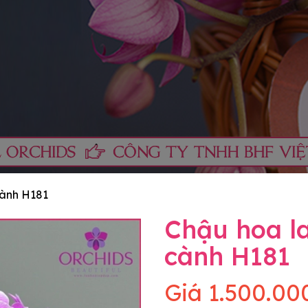
cành H181
Chậu hoa la
cành H181
Giá
1.500.00