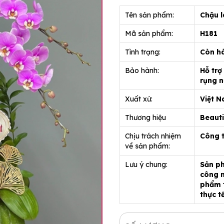
Tên sản phẩm:
Chậu l
Mã sản phẩm:
H181
Tình trạng:
Còn h
Bảo hành:
Hỗ trợ
rụng n
Xuất xứ:
Việt 
Thương hiệu
Beauti
Chịu trách nhiệm
Công 
về sản phẩm:
Lưu ý chung:
Sản ph
công n
phẩm t
thực t