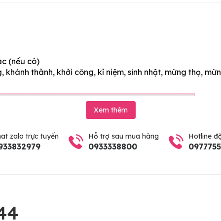
ác (nếu có)
 khánh thành, khởi công, kỉ niệm, sinh nhật, mừng thọ, mừn
Xem thêm
at zalo trực tuyến
Hỗ trợ sau mua hàng
Hotline đ
933832979
0933338800
097775
44