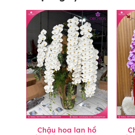
Chậu hoa lan hồ
C