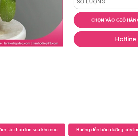
SỐ LƯỢNG
CHỌN VÀO GIỎ HÀN
Hotline
ăm sóc hoa lan sau khi mua
Hướng dẫn bảo dưỡng cây lan