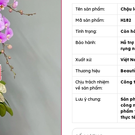
Tên sản phẩm:
Chậu l
Mã sản phẩm:
H182
Tình trạng:
Còn h
Bảo hành:
Hỗ trợ
rụng n
Xuất xứ:
Việt 
Thương hiệu
Beauti
Chịu trách nhiệm
Công 
về sản phẩm:
Lưu ý chung:
Sản ph
công n
phẩm t
thực t