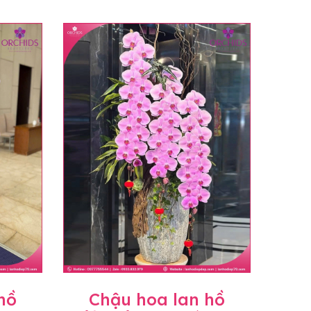
hồ
Chậu hoa lan hồ