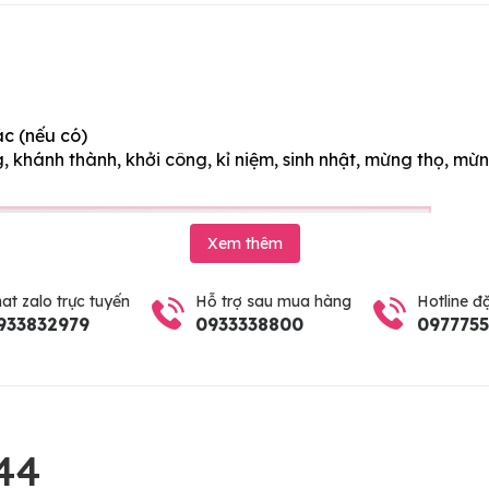
ác (nếu có)
 khánh thành, khởi công, kỉ niệm, sinh nhật, mừng thọ, mừn
Xem thêm
at zalo trực tuyến
Hỗ trợ sau mua hàng
Hotline đ
933832979
0933338800
097775
44