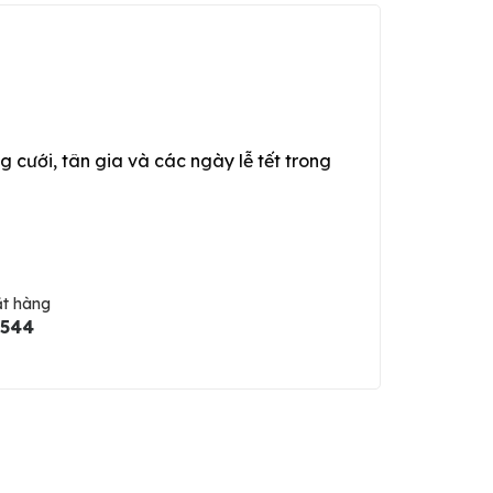
g cưới, tân gia và các ngày lễ tết trong
ặt hàng
5544