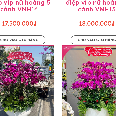
p vip nữ hoàng 5
điệp vip nữ hoà
cành VNH14
cành VNH13
17.500.000₫
18.000.000₫
CHO VÀO GIỎ HÀNG
CHO VÀO GIỎ HÀN
p và hoàn chỉnh sẽ được phối ghép từ nhiều cây hoa và tạ
và trên hình. Cây hoa lan còn phụ thuộc theo mùa và điều 
i về độ dầy hoa, thưa hoa và cách trang trí.
hids cam kết sản phẩm được thực hiện dựa trên mẫu đã ch
ậu cũng như phụ kiện trang trí chúng tôi sẽ chủ động liên 
uyên mức giá không thay đổi. Trường hợp không đủ thời gia