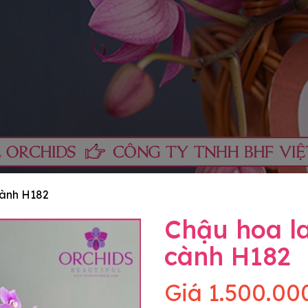
cành H182
Chậu hoa la
cành H182
Giá
1.500.00