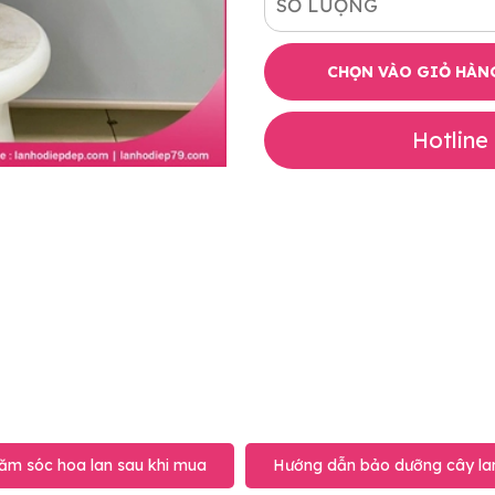
SỐ LƯỢNG
CHỌN VÀO GIỎ HÀN
Hotline
ăm sóc hoa lan sau khi mua
Hướng dẫn bảo dưỡng cây lan