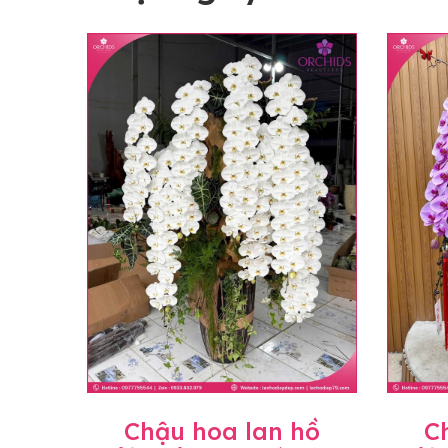
Chậu hoa lan hồ
C