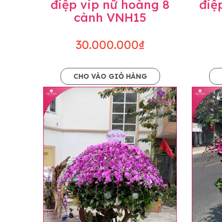
điệp vip nữ hoàng 8
điệ
cành VNH15
30.000.000₫
CHO VÀO GIỎ HÀNG
Lưu ý trước khi đặt hàng
• Về cây hoa: Một chậu hoa lan hồ điệp đẹ
khác nhau đôi chút giữa sản phẩm thực tế 
nhiều, nở ít khi shop có sẵn nên sẽ thay đổ
• Về kiểu dáng & phụ kiện: Beautiful Orc
nếu có thay đổi về màu sắc hoa và kiểu ch
loại hoa và phụ kiện thay thế, vẫn giữ ng