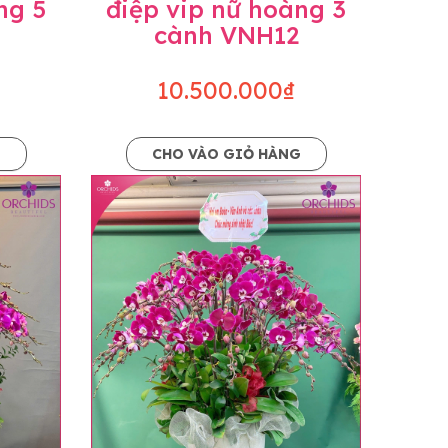
ng 5
điệp vip nữ hoàng 3
cành VNH12
10.500.000₫
G
CHO VÀO GIỎ HÀNG
o dáng hoàn toàn thủ công nên có thể sẽ
kiện khách quan, tùy vào thời điểm hoa nở
ọn với mức độ giống mẫu khoảng 80-90%,
lạc với khách hàng để thông báo và tư vấn
n hoặc không liên lạc được với người