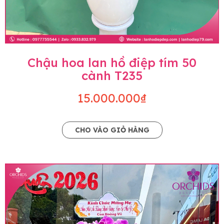
Chậu hoa lan hồ điệp tím 50
cành T235
15.000.000₫
CHO VÀO GIỎ HÀNG