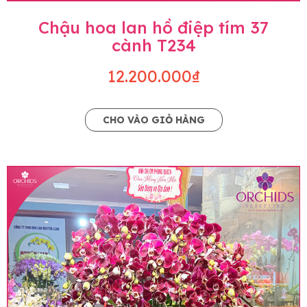
Chậu hoa lan hồ điệp tím 37
cành T234
12.200.000₫
CHO VÀO GIỎ HÀNG