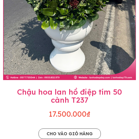
Chậu hoa lan hồ điệp tím 50
cành T237
17.500.000₫
CHO VÀO GIỎ HÀNG