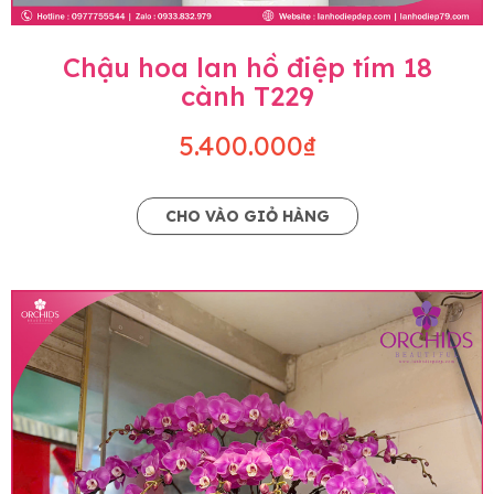
Chậu hoa lan hồ điệp tím 18
cành T229
5.400.000₫
CHO VÀO GIỎ HÀNG