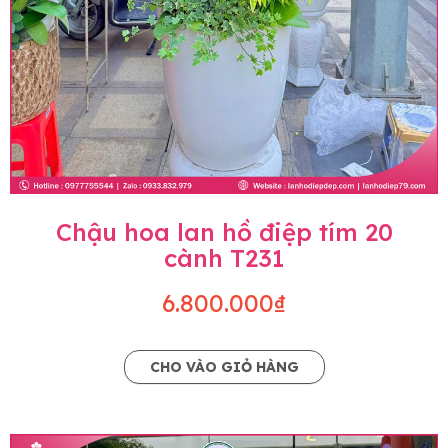
Chậu hoa lan hồ điệp tím 20
cành T231
6.800.000₫
CHO VÀO GIỎ HÀNG