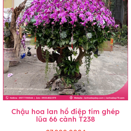
Chậu hoa lan hồ điệp tím ghép
lũa 66 cành T238