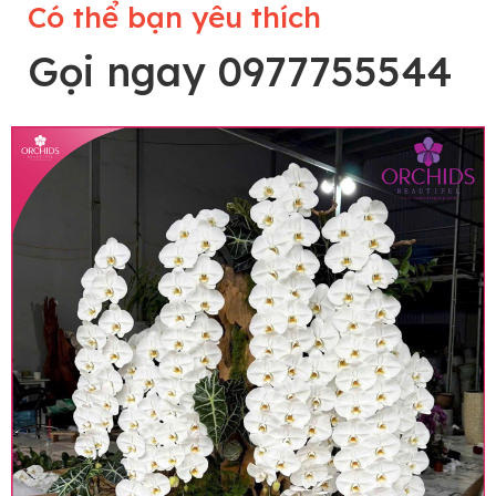
Có thể bạn yêu thích
Gọi ngay 0977755544
Lưu ý trước khi đặt hàng
• Về cây hoa: Một chậu hoa lan hồ điệp đẹp và
hoàn chỉnh sẽ được phối ghép từ nhiều cây hoa
và tạo dáng hoàn toàn thủ công nên có thể sẽ
khác nhau đôi chút giữa sản phẩm thực tế và