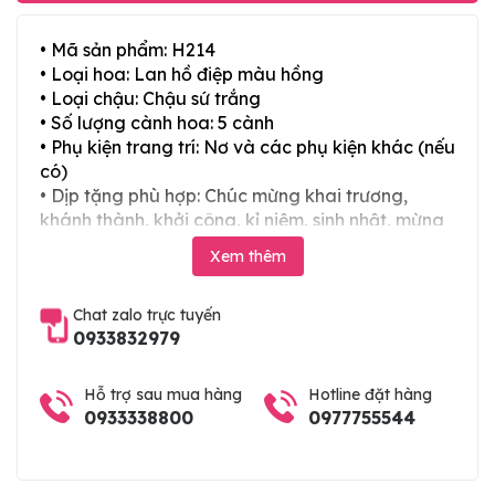
• Mã sản phẩm: H214
• Loại hoa: Lan hồ điệp màu hồng
• Loại chậu: Chậu sứ trắng
• Số lượng cành hoa: 5 cành
• Phụ kiện trang trí: Nơ và các phụ kiện khác (nếu
có)
• Dịp tặng phù hợp: Chúc mừng khai trương,
khánh thành, khởi công, kỉ niệm, sinh nhật, mừng
thọ, mừng cưới, tân gia và các ngày lễ tết trong
Xem thêm
năm
Chat zalo trực tuyến
0933832979
Hỗ trợ sau mua hàng
Hotline đặt hàng
0933338800
0977755544