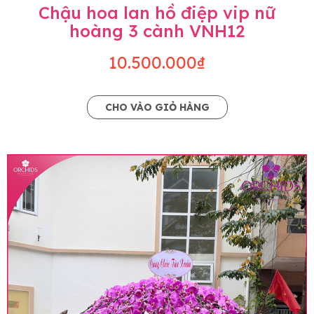
Chậu hoa lan hồ điệp vip nữ
hoàng 3 cành VNH12
10.500.000₫
CHO VÀO GIỎ HÀNG