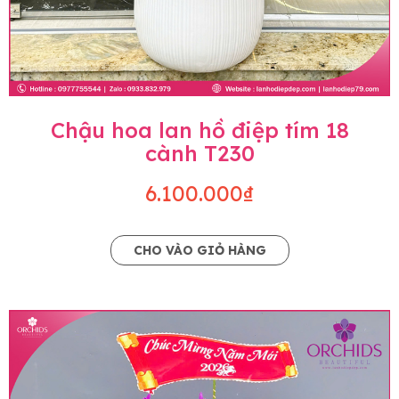
Chậu hoa lan hồ điệp tím 18
cành T230
6.100.000₫
CHO VÀO GIỎ HÀNG