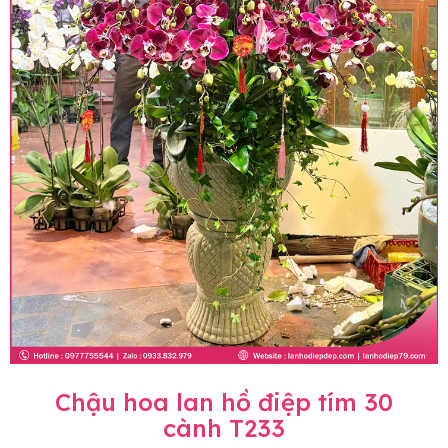
Chậu hoa lan hồ điệp tím 30
cành T233