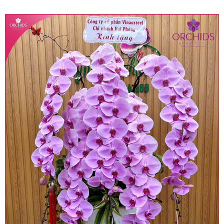
quy định hiện hành.
• Giá trên được miễn ship giao trong nội thành,
miễn phí in thiệp - banner theo yêu cầu khách
hàng.
• Beautiful Orchids liên kết với các cửa hàng
trên toàn quốc để phục vụ giao hoa tận nơi, mỗi
khu vực sẽ có mức giá khác nhau (tùy vào chi
phí mặt bằng, nguyên vật liệu,..) nên giá có thể sẽ
thay đổi so với giá niêm yết trên website. Khách
hàng ở Tỉnh thành khác vui lòng chủ động hỏi lại
giá trước khi đặt hàng, shop sẽ chủ động báo giá
chính xác khi có địa chỉ giao hàng cụ thể