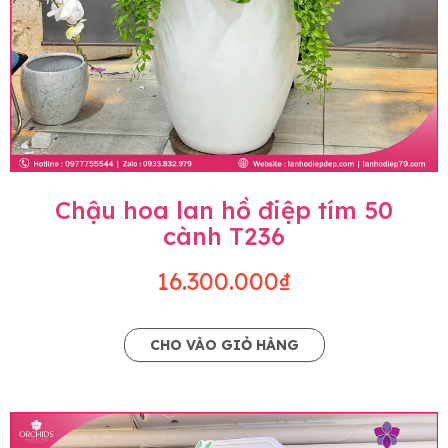
Chậu hoa lan hồ điệp tím 50
cành T236
16.300.000₫
CHO VÀO GIỎ HÀNG