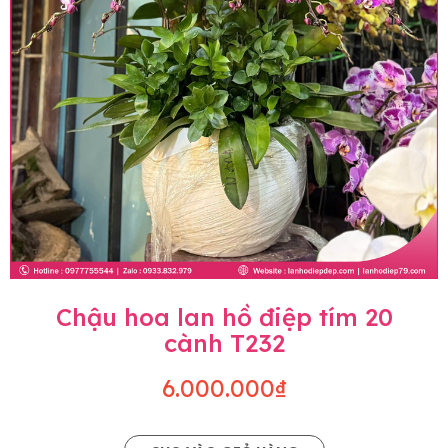
Chậu hoa lan hồ điệp tím 20
cành T232
6.000.000₫