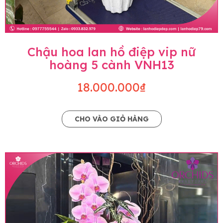
Chậu hoa lan hồ điệp vip nữ
hoàng 5 cành VNH13
18.000.000₫
CHO VÀO GIỎ HÀNG