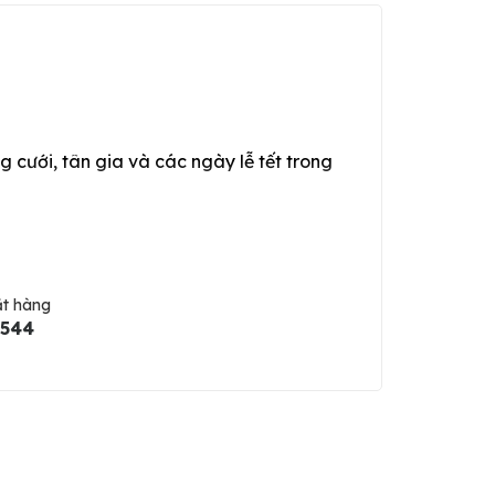
g cưới, tân gia và các ngày lễ tết trong
ặt hàng
5544