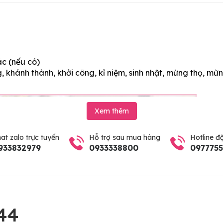
ác (nếu có)
 khánh thành, khởi công, kỉ niệm, sinh nhật, mừng thọ, mừn
Xem thêm
at zalo trực tuyến
Hỗ trợ sau mua hàng
Hotline đ
933832979
0933338800
097775
44