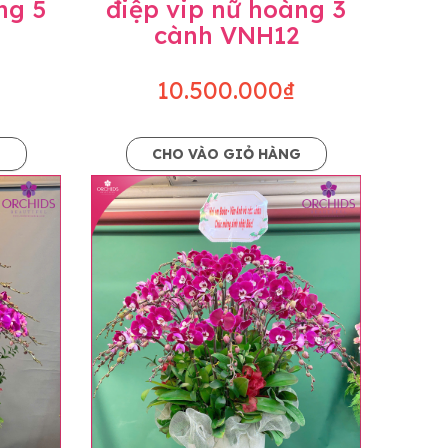
ng 5
điệp vip nữ hoàng 3
cành VNH12
10.500.000₫
G
CHO VÀO GIỎ HÀNG
o dáng hoàn toàn thủ công nên có thể sẽ
kiện khách quan, tùy vào thời điểm hoa nở
ọn với mức độ giống mẫu khoảng 80-90%,
lạc với khách hàng để thông báo và tư vấn
n hoặc không liên lạc được với người