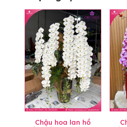
Chậu hoa lan hồ
C