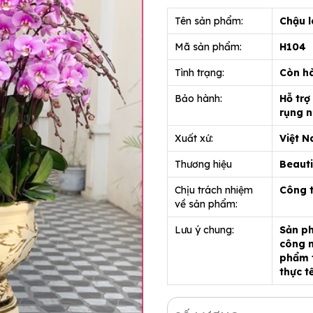
Tên sản phẩm:
Chậu l
Mã sản phẩm:
H104
Tình trạng:
Còn h
Bảo hành:
Hỗ trợ
rụng n
Xuất xứ:
Việt 
Thương hiệu
Beauti
Chịu trách nhiệm
Công 
về sản phẩm:
Lưu ý chung:
Sản ph
công n
phẩm t
thực t