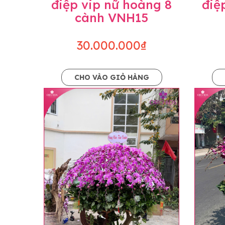
điệp vip nữ hoàng 8
điệ
cành VNH15
30.000.000₫
CHO VÀO GIỎ HÀNG
Lưu ý trước khi đặt hàng
• Về cây hoa: Một chậu hoa lan hồ điệp đẹ
khác nhau đôi chút giữa sản phẩm thực tế 
nhiều, nở ít khi shop có sẵn nên sẽ thay đổ
• Về kiểu dáng & phụ kiện: Beautiful Orc
nếu có thay đổi về màu sắc hoa và kiểu ch
loại hoa và phụ kiện thay thế, vẫn giữ ng