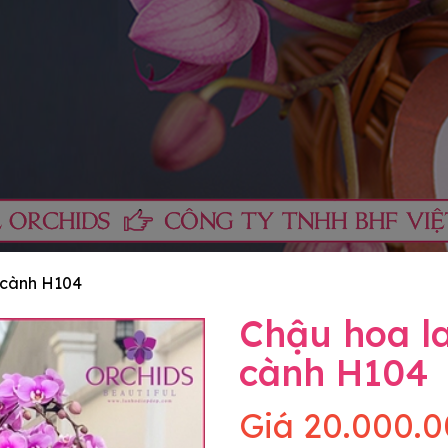
 cành H104
Chậu hoa l
cành H104
Giá
20.000.0