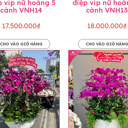
p vip nữ hoàng 5
điệp vip nữ hoà
cành VNH14
cành VNH13
17.500.000₫
18.000.000₫
CHO VÀO GIỎ HÀNG
CHO VÀO GIỎ HÀN
p và hoàn chỉnh sẽ được phối ghép từ nhiều cây hoa và tạ
và trên hình. Cây hoa lan còn phụ thuộc theo mùa và điều 
i về độ dầy hoa, thưa hoa và cách trang trí.
hids cam kết sản phẩm được thực hiện dựa trên mẫu đã ch
ậu cũng như phụ kiện trang trí chúng tôi sẽ chủ động liên 
uyên mức giá không thay đổi. Trường hợp không đủ thời gia