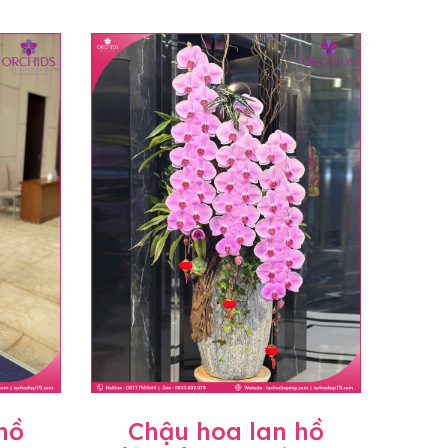
hồ
Chậu hoa lan hồ