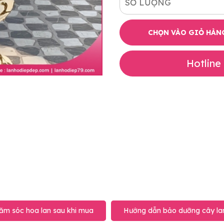
SỐ LƯỢNG
CHỌN VÀO GIỎ HÀN
Hotline
ăm sóc hoa lan sau khi mua
Hướng dẫn bảo dưỡng cây lan