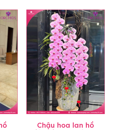
hồ
Chậu hoa lan hồ