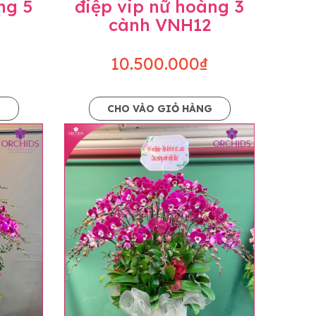
ng 5
điệp vip nữ hoàng 3
cành VNH12
10.500.000₫
G
CHO VÀO GIỎ HÀNG
o dáng hoàn toàn thủ công nên có thể sẽ
kiện khách quan, tùy vào thời điểm hoa nở
ọn với mức độ giống mẫu khoảng 80-90%,
lạc với khách hàng để thông báo và tư vấn
n hoặc không liên lạc được với người