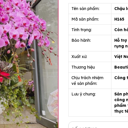
Tên sản phẩm:
Chậu l
Mã sản phẩm:
H165
Tình trạng:
Còn h
Bảo hành:
Hỗ trợ
rụng n
Xuất xứ:
Việt 
Thương hiệu
Beauti
Chịu trách nhiệm
Công 
về sản phẩm:
Lưu ý chung:
Sản ph
công n
phẩm t
thực t