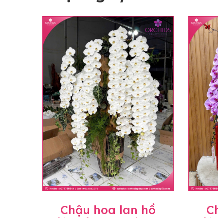
Chậu hoa lan hồ
C