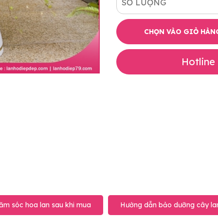
SỐ LƯỢNG
CHỌN VÀO GIỎ HÀN
Hotline
ăm sóc hoa lan sau khi mua
Hướng dẫn bảo dưỡng cây lan