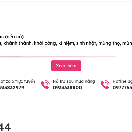
ác (nếu có)
 khánh thành, khởi công, kỉ niệm, sinh nhật, mừng thọ, mừn
Xem thêm
at zalo trực tuyến
Hỗ trợ sau mua hàng
Hotline đ
933832979
0933338800
097775
44