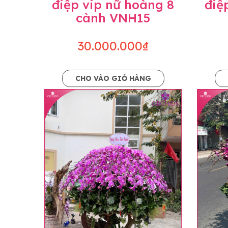
điệp vip nữ hoàng 8
điệ
cành VNH15
30.000.000₫
CHO VÀO GIỎ HÀNG
Lưu ý trước khi đặt hàng
• Về cây hoa: Một chậu hoa lan hồ điệp đẹ
khác nhau đôi chút giữa sản phẩm thực tế 
nhiều, nở ít khi shop có sẵn nên sẽ thay đổ
• Về kiểu dáng & phụ kiện: Beautiful Orc
nếu có thay đổi về màu sắc hoa và kiểu ch
loại hoa và phụ kiện thay thế, vẫn giữ ng