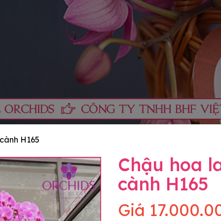
 cành H165
Chậu hoa l
cành H165
Giá
17.000.0