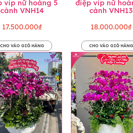
p vip nữ hoàng 5
điệp vip nữ hoà
cành VNH14
cành VNH13
17.500.000₫
18.000.000₫
CHO VÀO GIỎ HÀNG
CHO VÀO GIỎ HÀN
p và hoàn chỉnh sẽ được phối ghép từ nhiều cây hoa và tạ
và trên hình. Cây hoa lan còn phụ thuộc theo mùa và điều 
i về độ dầy hoa, thưa hoa và cách trang trí.
hids cam kết sản phẩm được thực hiện dựa trên mẫu đã ch
ậu cũng như phụ kiện trang trí chúng tôi sẽ chủ động liên 
uyên mức giá không thay đổi. Trường hợp không đủ thời gia