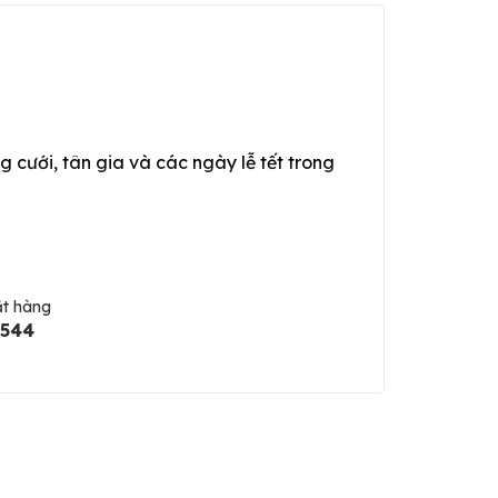
g cưới, tân gia và các ngày lễ tết trong
ặt hàng
5544