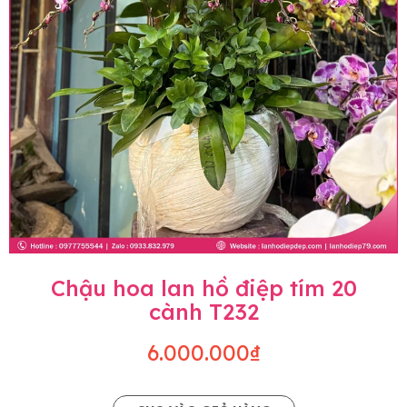
Chậu hoa lan hồ điệp tím 20
cành T232
6.000.000₫