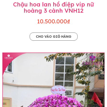
Chậu hoa lan hồ điệp vip nữ
hoàng 3 cành VNH12
10.500.000₫
CHO VÀO GIỎ HÀNG