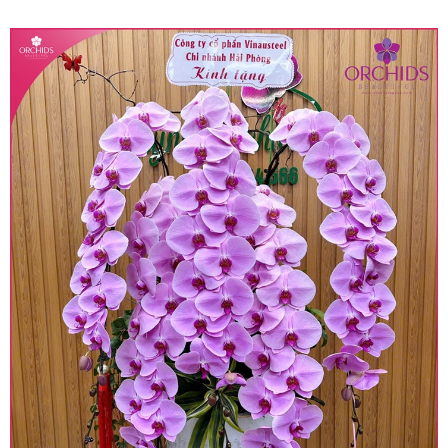
quy định hiện hành.
• Giá trên được miễn ship giao trong nội thành,
miễn phí in thiệp - banner theo yêu cầu khách
hàng.
• Beautiful Orchids liên kết với các cửa hàng
trên toàn quốc để phục vụ giao hoa tận nơi, mỗi
khu vực sẽ có mức giá khác nhau (tùy vào chi
phí mặt bằng, nguyên vật liệu,..) nên giá có thể sẽ
thay đổi so với giá niêm yết trên website. Khách
hàng ở Tỉnh thành khác vui lòng chủ động hỏi lại
giá trước khi đặt hàng, shop sẽ chủ động báo giá
chính xác khi có địa chỉ giao hàng cụ thể.