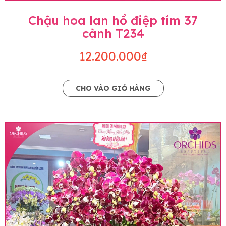
Chậu hoa lan hồ điệp tím 37
cành T234
12.200.000₫
CHO VÀO GIỎ HÀNG