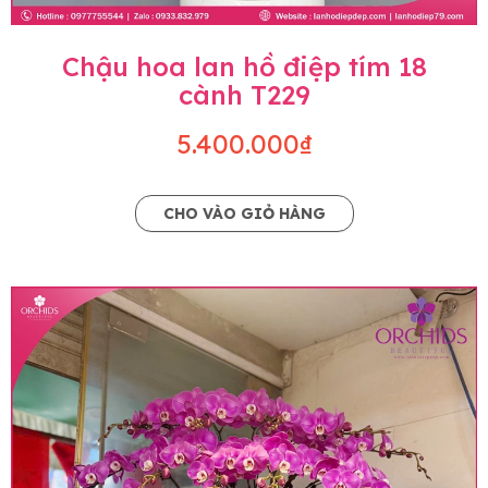
Chậu hoa lan hồ điệp tím 18
cành T229
5.400.000₫
CHO VÀO GIỎ HÀNG