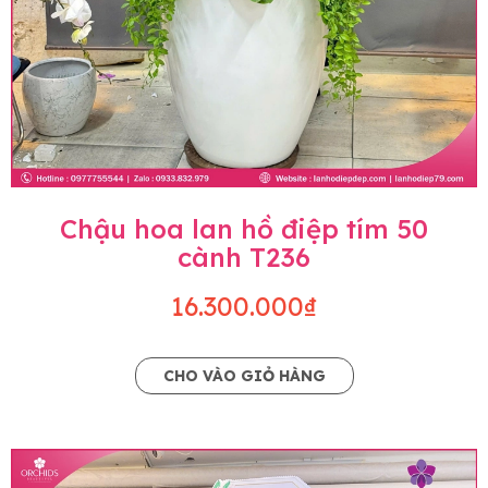
Chậu hoa lan hồ điệp tím 50
cành T236
16.300.000₫
CHO VÀO GIỎ HÀNG