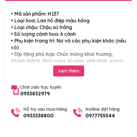
• Mã sản phẩm: H137
• Loại hoa: Lan hồ điệp màu hồng
• Loại chậu: Chậu sứ trắng
• Số lượng cành hoa: 6 cành
• Phụ kiện trang trí: Nơ và các phụ kiện khác (nếu
có)
• Dịp tặng phù hợp: Chúc mừng khai trương,
khánh thành, khởi công, kỉ niệm, sinh nhật, mừng
thọ, mừng cưới, tân gia và các ngày lễ tết trong
Xem thêm
năm
Chat zalo trực tuyến
0933832979
Hỗ trợ sau mua hàng
Hotline đặt hàng
0933338800
0977755544