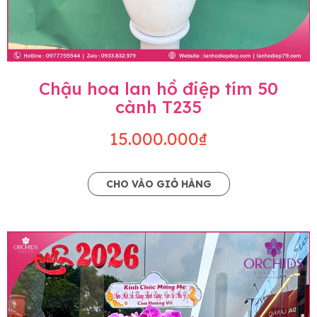
Chậu hoa lan hồ điệp tím 50
cành T235
15.000.000₫
CHO VÀO GIỎ HÀNG