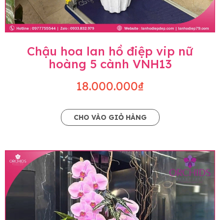
Chậu hoa lan hồ điệp vip nữ
hoàng 5 cành VNH13
18.000.000₫
CHO VÀO GIỎ HÀNG