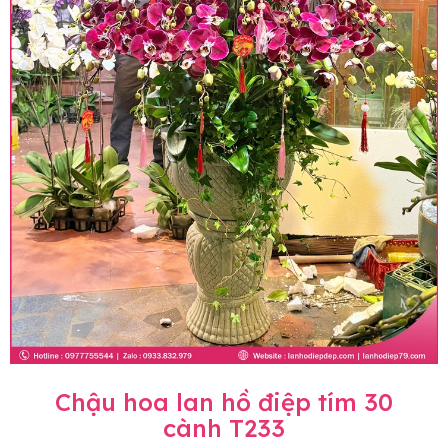
Chậu hoa lan hồ điệp tím 30
cành T233