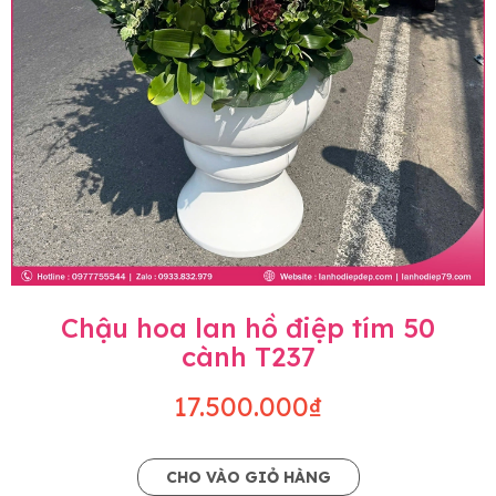
Chậu hoa lan hồ điệp tím 50
cành T237
17.500.000₫
CHO VÀO GIỎ HÀNG