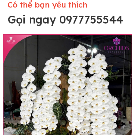
Có thể bạn yêu thích
Gọi ngay 0977755544
Lưu ý trước khi đặt hàng
• Về cây hoa: Một chậu hoa lan hồ điệp đẹp và
hoàn chỉnh sẽ được phối ghép từ nhiều cây hoa
và tạo dáng hoàn toàn thủ công nên có thể sẽ
khác nhau đôi chút giữa sản phẩm thực tế và