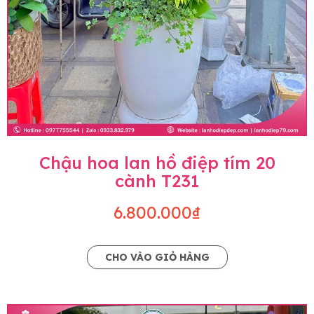
Chậu hoa lan hồ điệp tím 20
cành T231
6.800.000₫
CHO VÀO GIỎ HÀNG