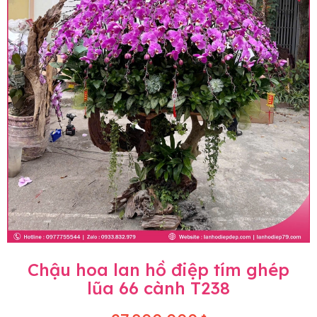
Chậu hoa lan hồ điệp tím ghép
lũa 66 cành T238