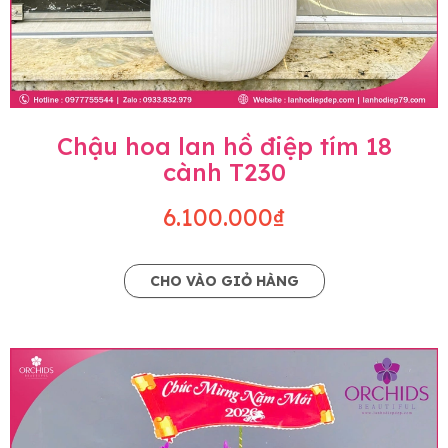
Chậu hoa lan hồ điệp tím 18
cành T230
6.100.000₫
CHO VÀO GIỎ HÀNG