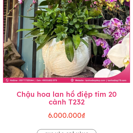
Chậu hoa lan hồ điệp tím 20
cành T232
6.000.000₫