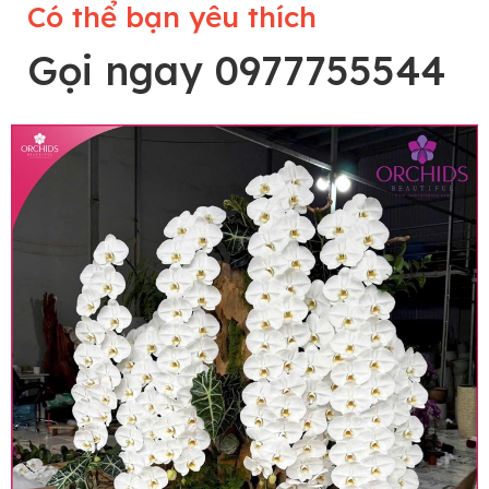
Có thể bạn yêu thích
Gọi ngay 0977755544
Lưu ý trước khi đặt hàng
• Về cây hoa: Một chậu hoa lan hồ điệp đẹp và
hoàn chỉnh sẽ được phối ghép từ nhiều cây hoa
và tạo dáng hoàn toàn thủ công nên có thể sẽ
khác nhau đôi chút giữa sản phẩm thực tế và