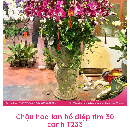
Chậu hoa lan hồ điệp tím 30
cành T233