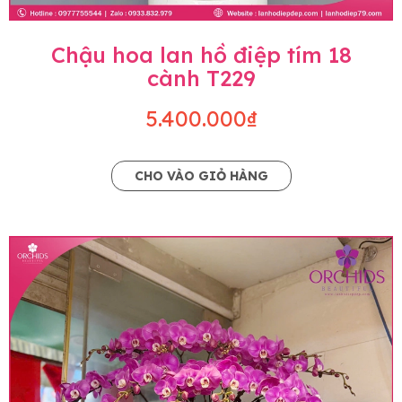
Chậu hoa lan hồ điệp tím 18
cành T229
5.400.000₫
CHO VÀO GIỎ HÀNG