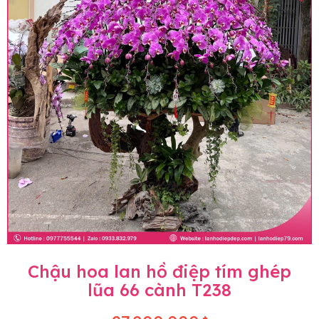
Chậu hoa lan hồ điệp tím ghép
lũa 66 cành T238