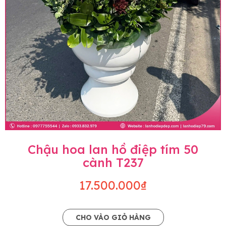
Chậu hoa lan hồ điệp tím 50
cành T237
17.500.000₫
CHO VÀO GIỎ HÀNG