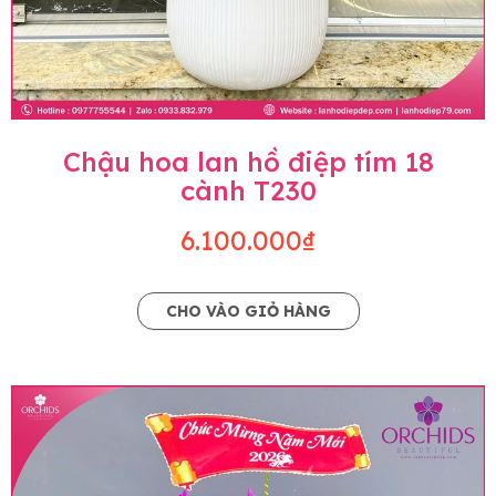
Chậu hoa lan hồ điệp tím 18
cành T230
6.100.000₫
CHO VÀO GIỎ HÀNG