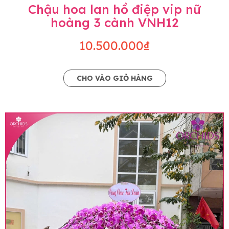
Chậu hoa lan hồ điệp vip nữ
hoàng 3 cành VNH12
10.500.000₫
CHO VÀO GIỎ HÀNG