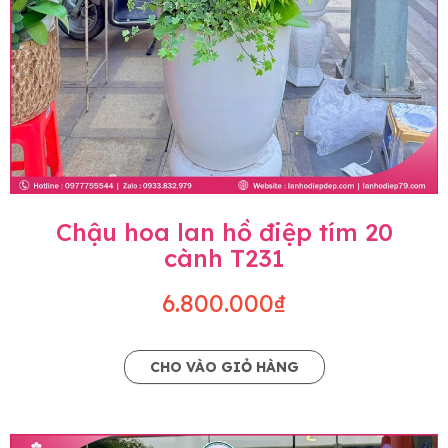
Chậu hoa lan hồ điệp tím 20
cành T231
6.800.000₫
CHO VÀO GIỎ HÀNG