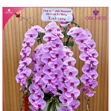
quy định hiện hành.
• Giá trên được miễn ship giao trong nội thành,
miễn phí in thiệp - banner theo yêu cầu khách
hàng.
• Beautiful Orchids liên kết với các cửa hàng
trên toàn quốc để phục vụ giao hoa tận nơi, mỗi
khu vực sẽ có mức giá khác nhau (tùy vào chi
phí mặt bằng, nguyên vật liệu,..) nên giá có thể sẽ
thay đổi so với giá niêm yết trên website. Khách
hàng ở Tỉnh thành khác vui lòng chủ động hỏi lại
giá trước khi đặt hàng, shop sẽ chủ động báo giá
chính xác khi có địa chỉ giao hàng cụ thể.