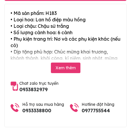
• Mã sản phẩm: H183
• Loại hoa: Lan hồ điệp màu hồng
• Loại chậu: Chậu sứ trắng
• Số lượng cành hoa: 6 cành
• Phụ kiện trang trí: Nơ và các phụ kiện khác (nếu
có)
• Dịp tặng phù hợp: Chúc mừng khai trương,
khánh thành, khởi công, kỉ niệm, sinh nhật, mừng
thọ, mừng cưới, tân gia và các ngày lễ tết trong
Xem thêm
năm
Chat zalo trực tuyến
0933832979
Hỗ trợ sau mua hàng
Hotline đặt hàng
0933338800
0977755544