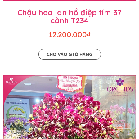
Chậu hoa lan hồ điệp tím 37
cành T234
12.200.000₫
CHO VÀO GIỎ HÀNG