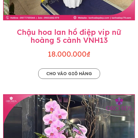
Chậu hoa lan hồ điệp vip nữ
hoàng 5 cành VNH13
18.000.000₫
CHO VÀO GIỎ HÀNG