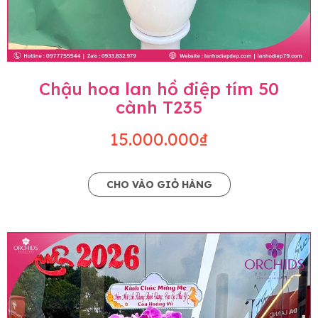
Chậu hoa lan hồ điệp tím 50
cành T235
15.000.000₫
CHO VÀO GIỎ HÀNG