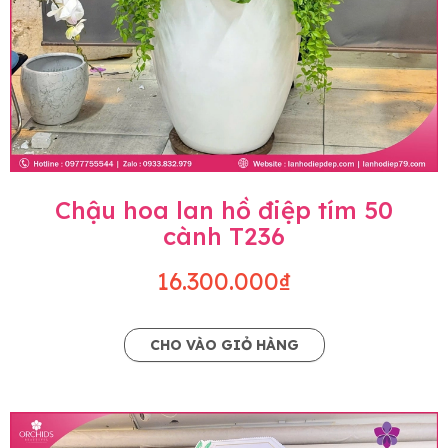
Chậu hoa lan hồ điệp tím 50
cành T236
16.300.000₫
CHO VÀO GIỎ HÀNG