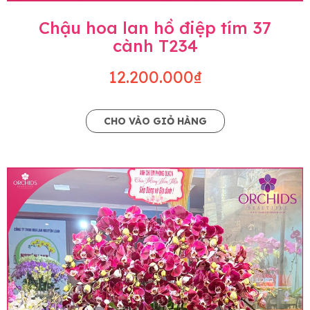
Chậu hoa lan hồ điệp tím 37
cành T234
12.200.000₫
CHO VÀO GIỎ HÀNG