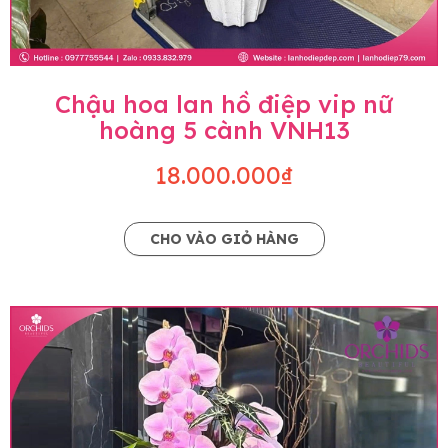
Chậu hoa lan hồ điệp vip nữ
hoàng 5 cành VNH13
18.000.000₫
CHO VÀO GIỎ HÀNG