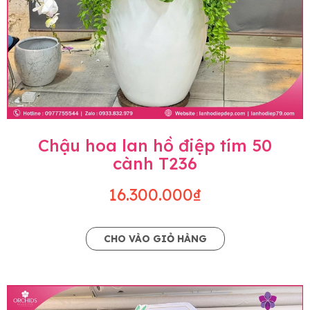
Chậu hoa lan hồ điệp tím 50
cành T236
16.300.000₫
CHO VÀO GIỎ HÀNG