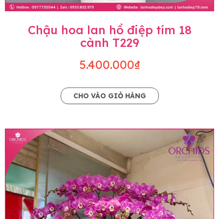
Chậu hoa lan hồ điệp tím 18
cành T229
5.400.000₫
CHO VÀO GIỎ HÀNG