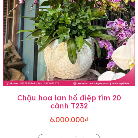
Chậu hoa lan hồ điệp tím 20
cành T232
6.000.000₫