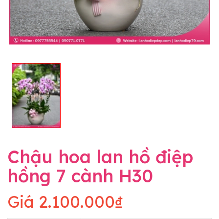
Chậu hoa lan hồ điệp
hồng 7 cành H30
Giá
2.100.000₫