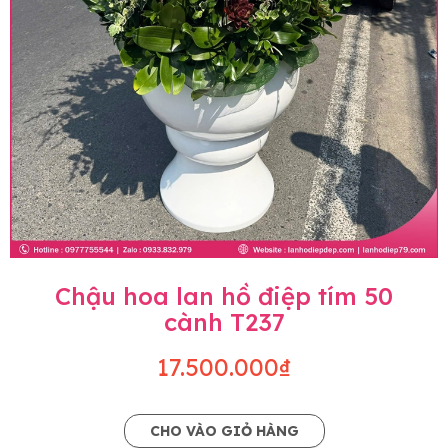
Chậu hoa lan hồ điệp tím 50
cành T237
17.500.000₫
CHO VÀO GIỎ HÀNG