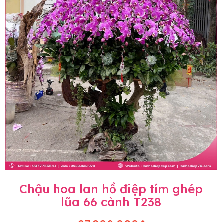
Chậu hoa lan hồ điệp tím ghép
lũa 66 cành T238