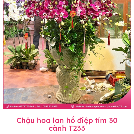
Chậu hoa lan hồ điệp tím 30
cành T233