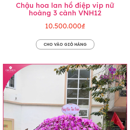
Chậu hoa lan hồ điệp vip nữ
hoàng 3 cành VNH12
10.500.000₫
CHO VÀO GIỎ HÀNG