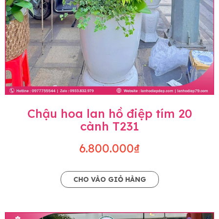
Chậu hoa lan hồ điệp tím 20
cành T231
6.800.000₫
CHO VÀO GIỎ HÀNG