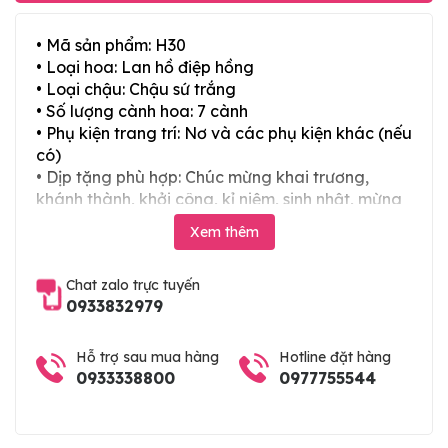
• Mã sản phẩm: H30
• Loại hoa: Lan hồ điệp hồng
• Loại chậu: Chậu sứ trắng
• Số lượng cành hoa: 7 cành
• Phụ kiện trang trí: Nơ và các phụ kiện khác (nếu
có)
• Dịp tặng phù hợp: Chúc mừng khai trương,
khánh thành, khởi công, kỉ niệm, sinh nhật, mừng
thọ, mừng cưới, tân gia và các ngày lễ tết trong
Xem thêm
năm
Chat zalo trực tuyến
0933832979
Hỗ trợ sau mua hàng
Hotline đặt hàng
0933338800
0977755544