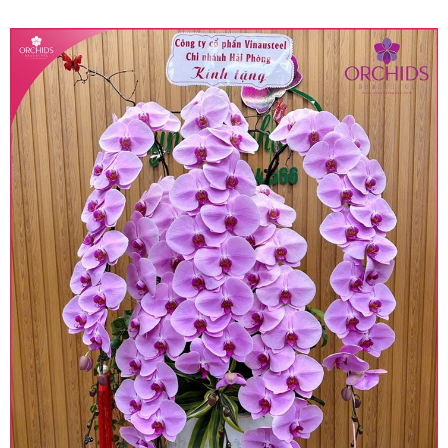
quy định hiện hành.
• Giá trên được miễn ship giao trong nội thành,
miễn phí in thiệp - banner theo yêu cầu khách
hàng.
• Beautiful Orchids liên kết với các cửa hàng
trên toàn quốc để phục vụ giao hoa tận nơi, mỗi
khu vực sẽ có mức giá khác nhau (tùy vào chi
phí mặt bằng, nguyên vật liệu,..) nên giá có thể sẽ
thay đổi so với giá niêm yết trên website. Khách
hàng ở Tỉnh thành khác vui lòng chủ động hỏi lại
giá trước khi đặt hàng, shop sẽ chủ động báo giá
chính xác khi có địa chỉ giao hàng cụ thể.