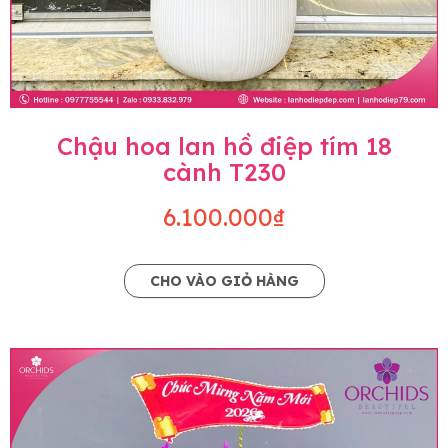
Chậu hoa lan hồ điệp tím 18
cành T230
6.100.000₫
CHO VÀO GIỎ HÀNG