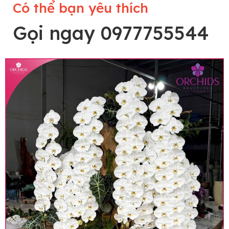
Có thể bạn yêu thích
Gọi ngay 0977755544
Lưu ý trước khi đặt hàng
• Về cây hoa: Một chậu hoa lan hồ điệp đẹp và
hoàn chỉnh sẽ được phối ghép từ nhiều cây hoa
và tạo dáng hoàn toàn thủ công nên có thể sẽ
khác nhau đôi chút giữa sản phẩm thực tế và