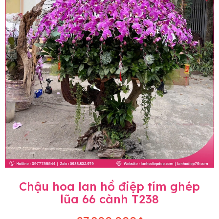
Chậu hoa lan hồ điệp tím ghép
lũa 66 cành T238