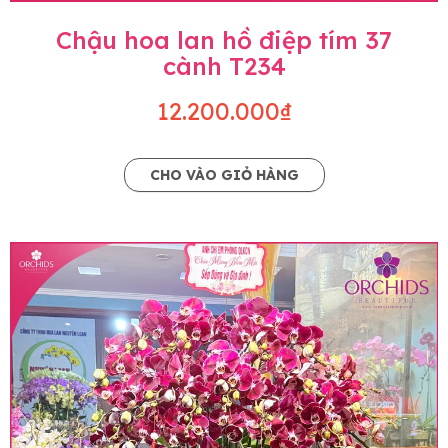
Chậu hoa lan hồ điệp tím 37
cành T234
12.200.000₫
CHO VÀO GIỎ HÀNG