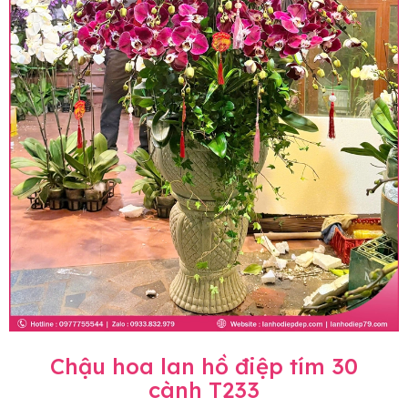
Chậu hoa lan hồ điệp tím 30
cành T233