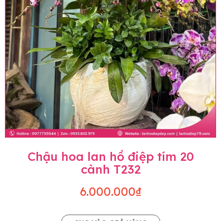
Chậu hoa lan hồ điệp tím 20
cành T232
6.000.000₫