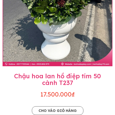
Chậu hoa lan hồ điệp tím 50
cành T237
17.500.000₫
CHO VÀO GIỎ HÀNG