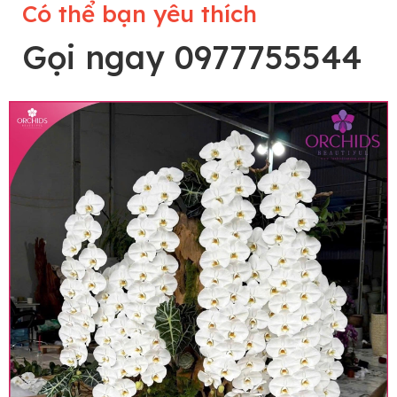
Có thể bạn yêu thích
Gọi ngay 0977755544
Lưu ý trước khi đặt hàng
• Về cây hoa: Một chậu hoa lan hồ điệp đẹp và
hoàn chỉnh sẽ được phối ghép từ nhiều cây hoa
và tạo dáng hoàn toàn thủ công nên có thể sẽ
khác nhau đôi chút giữa sản phẩm thực tế và