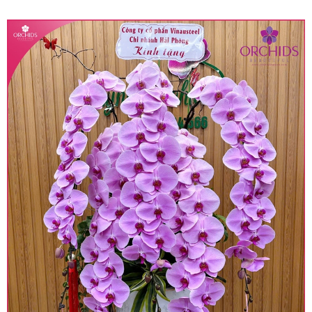
quy định hiện hành.
• Giá trên được miễn ship giao trong nội thành,
miễn phí in thiệp - banner theo yêu cầu khách
hàng.
• Beautiful Orchids liên kết với các cửa hàng
trên toàn quốc để phục vụ giao hoa tận nơi, mỗi
khu vực sẽ có mức giá khác nhau (tùy vào chi
phí mặt bằng, nguyên vật liệu,..) nên giá có thể sẽ
thay đổi so với giá niêm yết trên website. Khách
hàng ở Tỉnh thành khác vui lòng chủ động hỏi lại
giá trước khi đặt hàng, shop sẽ chủ động báo giá
chính xác khi có địa chỉ giao hàng cụ thể.