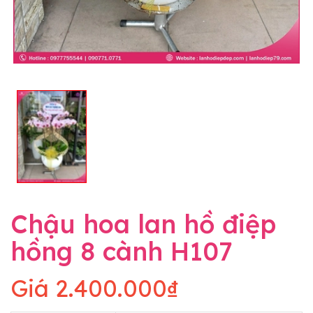
Chậu hoa lan hồ điệp
hồng 8 cành H107
Giá
2.400.000₫