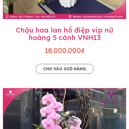
Chậu hoa lan hồ điệp vip nữ
hoàng 5 cành VNH13
18.000.000₫
CHO VÀO GIỎ HÀNG