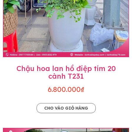
Chậu hoa lan hồ điệp tím 20
cành T231
6.800.000₫
CHO VÀO GIỎ HÀNG