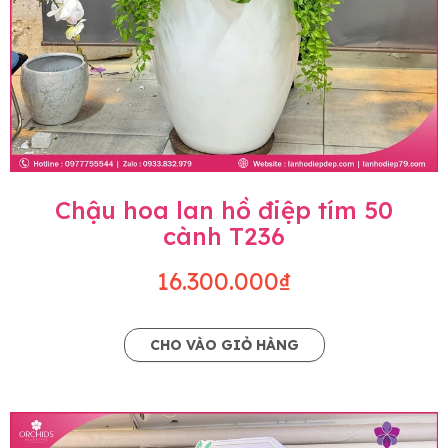
Chậu hoa lan hồ điệp tím 50
cành T236
16.300.000₫
CHO VÀO GIỎ HÀNG