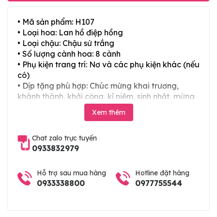
• Mã sản phẩm: H107
• Loại hoa: Lan hồ điệp hồng
• Loại chậu: Chậu sứ trắng
• Số lượng cành hoa: 8 cành
• Phụ kiện trang trí: Nơ và các phụ kiện khác (nếu
có)
• Dịp tặng phù hợp: Chúc mừng khai trương,
khánh thành, khởi công, kỉ niệm, sinh nhật, mừng
thọ, mừng cưới, tân gia và các ngày lễ tết trong
Xem thêm
năm
Chat zalo trực tuyến
0933832979
Hỗ trợ sau mua hàng
Hotline đặt hàng
0933338800
0977755544