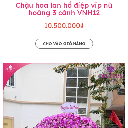
Chậu hoa lan hồ điệp vip nữ
hoàng 3 cành VNH12
10.500.000₫
CHO VÀO GIỎ HÀNG