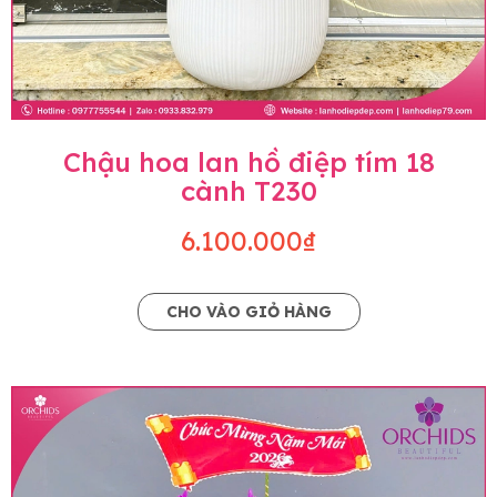
Chậu hoa lan hồ điệp tím 18
cành T230
6.100.000₫
CHO VÀO GIỎ HÀNG