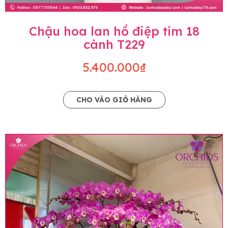
Chậu hoa lan hồ điệp tím 18
cành T229
5.400.000₫
CHO VÀO GIỎ HÀNG