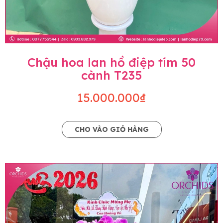
Chậu hoa lan hồ điệp tím 50
cành T235
15.000.000₫
CHO VÀO GIỎ HÀNG