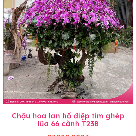
Chậu hoa lan hồ điệp tím ghép
lũa 66 cành T238