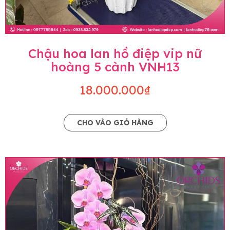
Chậu hoa lan hồ điệp vip nữ
hoàng 5 cành VNH13
18.000.000₫
CHO VÀO GIỎ HÀNG