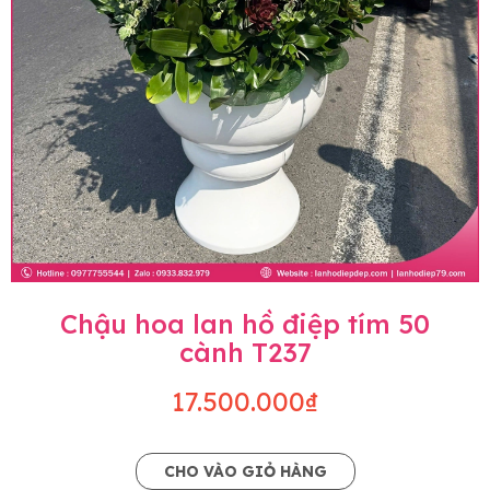
Chậu hoa lan hồ điệp tím 50
cành T237
17.500.000₫
CHO VÀO GIỎ HÀNG