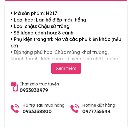
• Mã sản phẩm: H217
• Loại hoa: Lan hồ điệp màu hồng
• Loại chậu: Chậu sứ trắng
• Số lượng cành hoa: 8 cành
• Phụ kiện trang trí: Nơ và các phụ kiện khác (nếu
có)
• Dịp tặng phù hợp: Chúc mừng khai trương,
khánh thành, khởi công, kỉ niệm, sinh nhật, mừng
thọ, mừng cưới, tân gia và các ngày lễ tết trong
Xem thêm
năm
Chat zalo trực tuyến
0933832979
Hỗ trợ sau mua hàng
Hotline đặt hàng
0933338800
0977755544