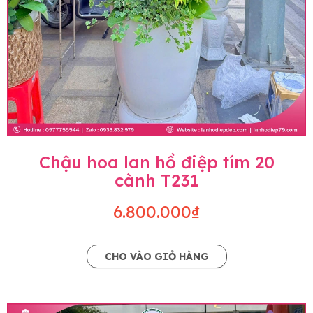
Chậu hoa lan hồ điệp tím 20
cành T231
6.800.000₫
CHO VÀO GIỎ HÀNG