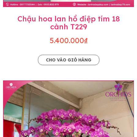
Chậu hoa lan hồ điệp tím 18
cành T229
5.400.000₫
CHO VÀO GIỎ HÀNG