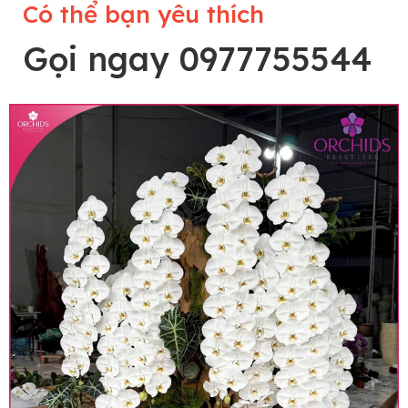
Có thể bạn yêu thích
Gọi ngay 0977755544
Lưu ý trước khi đặt hàng
• Về cây hoa: Một chậu hoa lan hồ điệp đẹp và
hoàn chỉnh sẽ được phối ghép từ nhiều cây hoa
và tạo dáng hoàn toàn thủ công nên có thể sẽ
khác nhau đôi chút giữa sản phẩm thực tế và