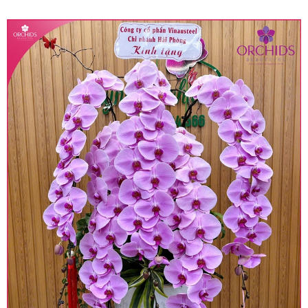
quy định hiện hành.
• Giá trên được miễn ship giao trong nội thành,
miễn phí in thiệp - banner theo yêu cầu khách
hàng.
• Beautiful Orchids liên kết với các cửa hàng
trên toàn quốc để phục vụ giao hoa tận nơi, mỗi
khu vực sẽ có mức giá khác nhau (tùy vào chi
phí mặt bằng, nguyên vật liệu,..) nên giá có thể sẽ
thay đổi so với giá niêm yết trên website. Khách
hàng ở Tỉnh thành khác vui lòng chủ động hỏi lại
giá trước khi đặt hàng, shop sẽ chủ động báo giá
chính xác khi có địa chỉ giao hàng cụ thể