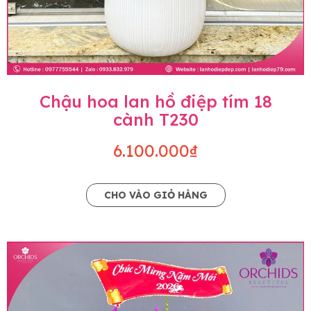
Chậu hoa lan hồ điệp tím 18
cành T230
6.100.000₫
CHO VÀO GIỎ HÀNG