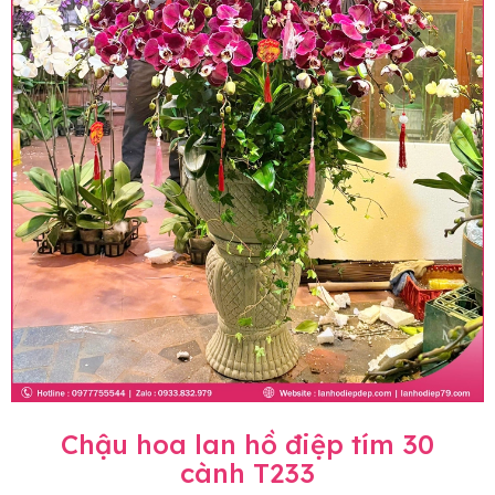
Chậu hoa lan hồ điệp tím 30
cành T233