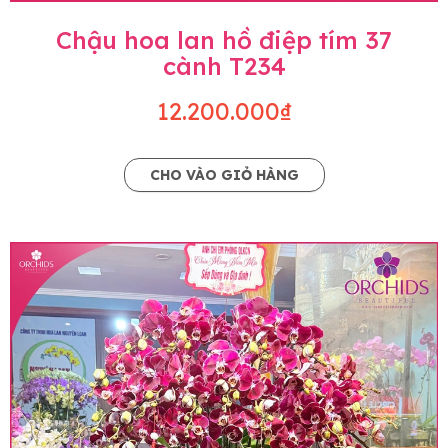
Chậu hoa lan hồ điệp tím 37
cành T234
12.200.000₫
CHO VÀO GIỎ HÀNG