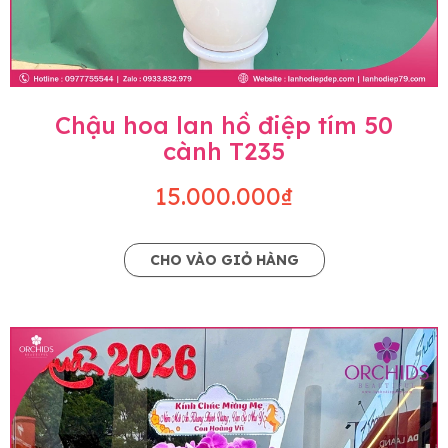
Chậu hoa lan hồ điệp tím 50
cành T235
15.000.000₫
CHO VÀO GIỎ HÀNG