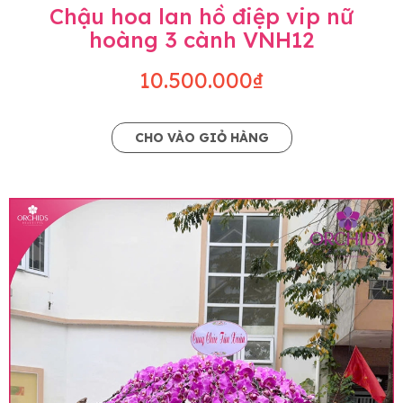
Chậu hoa lan hồ điệp vip nữ
hoàng 3 cành VNH12
10.500.000₫
CHO VÀO GIỎ HÀNG