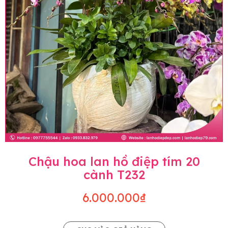
Chậu hoa lan hồ điệp tím 20
cành T232
6.000.000₫