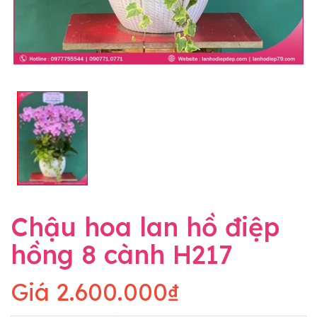
Chậu hoa lan hồ điệp
hồng 8 cành H217
Giá
2.600.000₫