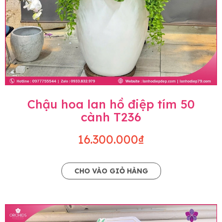
Chậu hoa lan hồ điệp tím 50
cành T236
16.300.000₫
CHO VÀO GIỎ HÀNG