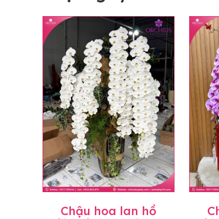
Chậu hoa lan hồ
C