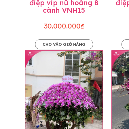
điệp vip nữ hoàng 8
điệ
cành VNH15
30.000.000₫
CHO VÀO GIỎ HÀNG
Lưu ý trước khi đặt hàng
• Về cây hoa: Một chậu hoa lan hồ điệp đẹ
khác nhau đôi chút giữa sản phẩm thực tế 
nhiều, nở ít khi shop có sẵn nên sẽ thay đổ
• Về kiểu dáng & phụ kiện: Beautiful Orc
nếu có thay đổi về màu sắc hoa và kiểu ch
loại hoa và phụ kiện thay thế, vẫn giữ ng