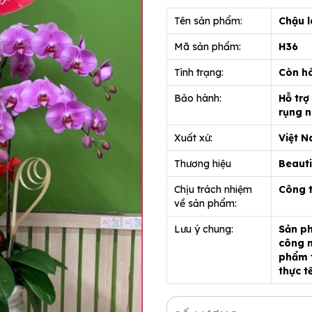
Tên sản phẩm:
Chậu l
Mã sản phẩm:
H36
Tình trạng:
Còn h
Bảo hành:
Hỗ trợ
rụng n
Xuất xứ:
Việt 
Thương hiệu
Beauti
Chịu trách nhiệm
Công 
về sản phẩm:
Lưu ý chung:
Sản ph
công n
phẩm t
thực t