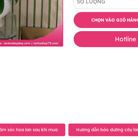
SỐ LƯỢNG
CHỌN VÀO GIỎ HÀN
Hotline
ăm sóc hoa lan sau khi mua
Hướng dẫn bảo dưỡng cây lan