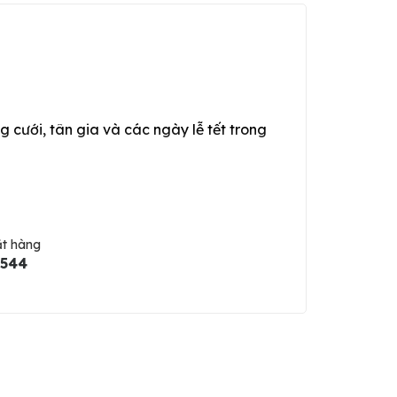
g cưới, tân gia và các ngày lễ tết trong
ặt hàng
5544