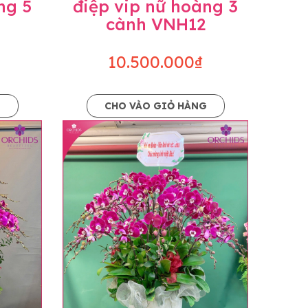
ng 5
điệp vip nữ hoàng 3
cành VNH12
10.500.000₫
G
CHO VÀO GIỎ HÀNG
o dáng hoàn toàn thủ công nên có thể sẽ
kiện khách quan, tùy vào thời điểm hoa nở
ọn với mức độ giống mẫu khoảng 80-90%,
lạc với khách hàng để thông báo và tư vấn
n hoặc không liên lạc được với người