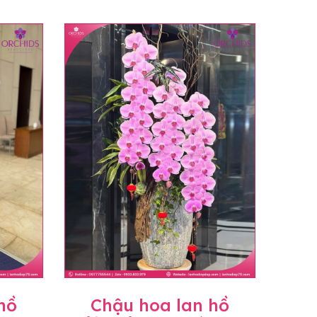
hồ
Chậu hoa lan hồ