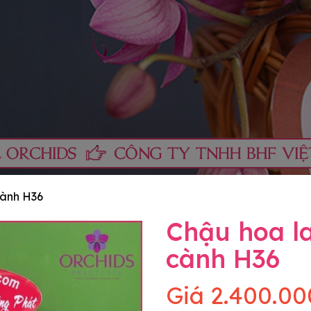
cành H36
Chậu hoa la
cành H36
Giá
2.400.00