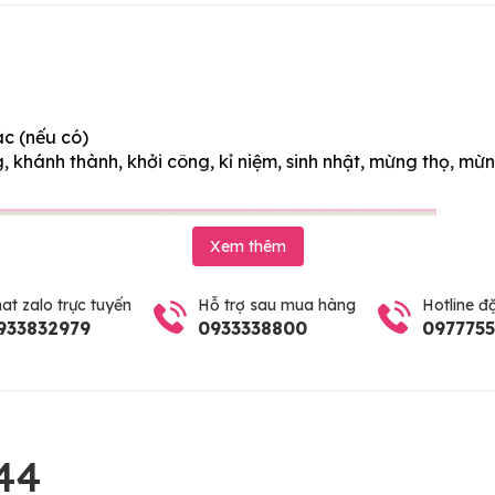
ác (nếu có)
 khánh thành, khởi công, kỉ niệm, sinh nhật, mừng thọ, mừn
Xem thêm
at zalo trực tuyến
Hỗ trợ sau mua hàng
Hotline đ
933832979
0933338800
097775
44