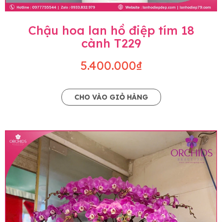
Chậu hoa lan hồ điệp tím 18
cành T229
5.400.000₫
CHO VÀO GIỎ HÀNG