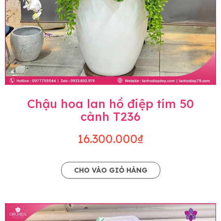
Chậu hoa lan hồ điệp tím 50
cành T236
16.300.000₫
CHO VÀO GIỎ HÀNG