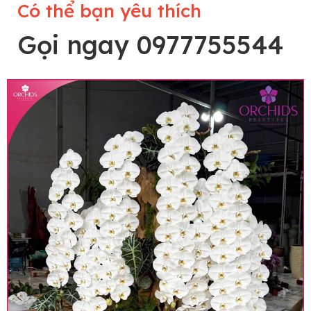
Có thể bạn yêu thích
Gọi ngay 0977755544
Lưu ý trước khi đặt hàng
• Về cây hoa: Một chậu hoa lan hồ điệp đẹp và
hoàn chỉnh sẽ được phối ghép từ nhiều cây hoa
và tạo dáng hoàn toàn thủ công nên có thể sẽ
khác nhau đôi chút giữa sản phẩm thực tế và