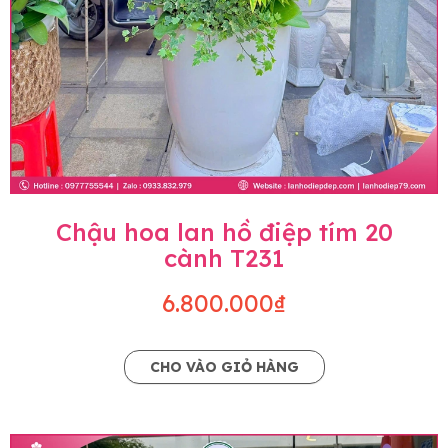
Chậu hoa lan hồ điệp tím 20
cành T231
6.800.000₫
CHO VÀO GIỎ HÀNG