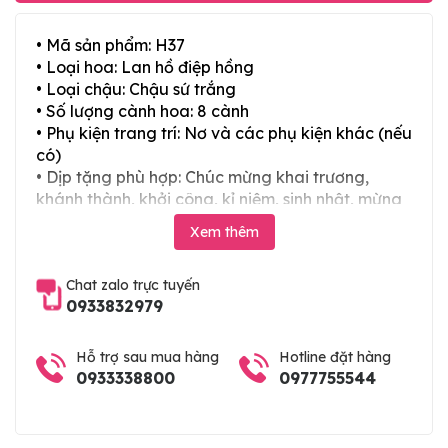
• Mã sản phẩm: H37
• Loại hoa: Lan hồ điệp hồng
• Loại chậu: Chậu sứ trắng
• Số lượng cành hoa: 8 cành
• Phụ kiện trang trí: Nơ và các phụ kiện khác (nếu
có)
• Dịp tặng phù hợp: Chúc mừng khai trương,
khánh thành, khởi công, kỉ niệm, sinh nhật, mừng
thọ, mừng cưới, tân gia và các ngày lễ tết trong
Xem thêm
năm
Chat zalo trực tuyến
0933832979
Hỗ trợ sau mua hàng
Hotline đặt hàng
0933338800
0977755544