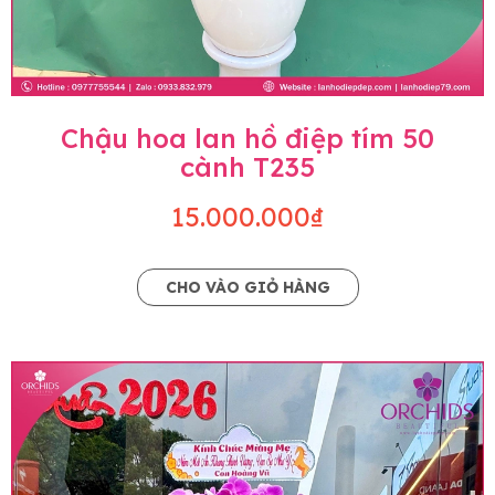
Chậu hoa lan hồ điệp tím 50
cành T235
15.000.000₫
CHO VÀO GIỎ HÀNG