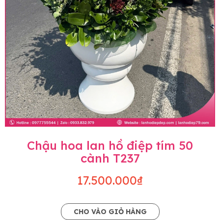
Chậu hoa lan hồ điệp tím 50
cành T237
17.500.000₫
CHO VÀO GIỎ HÀNG