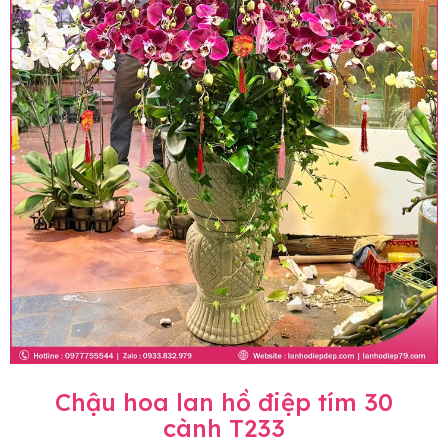
Chậu hoa lan hồ điệp tím 30
cành T233