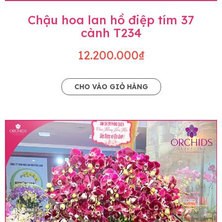
Chậu hoa lan hồ điệp tím 37
cành T234
12.200.000₫
CHO VÀO GIỎ HÀNG