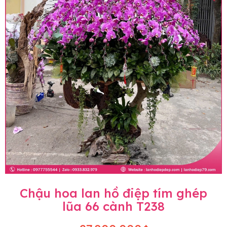
Chậu hoa lan hồ điệp tím ghép
lũa 66 cành T238