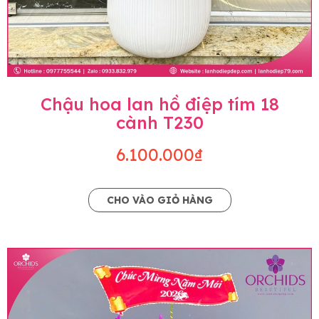
Chậu hoa lan hồ điệp tím 18
cành T230
6.100.000₫
CHO VÀO GIỎ HÀNG