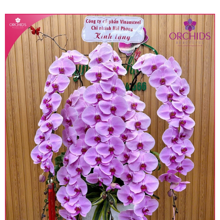
quy định hiện hành.
• Giá trên được miễn ship giao trong nội thành,
miễn phí in thiệp - banner theo yêu cầu khách
hàng.
• Beautiful Orchids liên kết với các cửa hàng
trên toàn quốc để phục vụ giao hoa tận nơi, mỗi
khu vực sẽ có mức giá khác nhau (tùy vào chi
phí mặt bằng, nguyên vật liệu,..) nên giá có thể sẽ
thay đổi so với giá niêm yết trên website. Khách
hàng ở Tỉnh thành khác vui lòng chủ động hỏi lại
giá trước khi đặt hàng, shop sẽ chủ động báo giá
chính xác khi có địa chỉ giao hàng cụ thể.