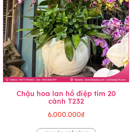
Chậu hoa lan hồ điệp tím 20
cành T232
6.000.000₫