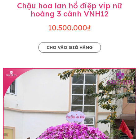
Chậu hoa lan hồ điệp vip nữ
hoàng 3 cành VNH12
10.500.000₫
CHO VÀO GIỎ HÀNG