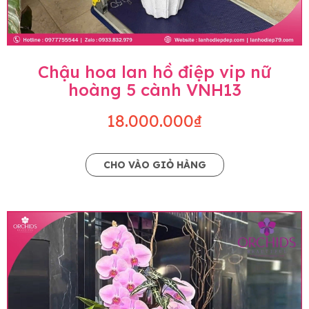
Chậu hoa lan hồ điệp vip nữ
hoàng 5 cành VNH13
18.000.000₫
CHO VÀO GIỎ HÀNG