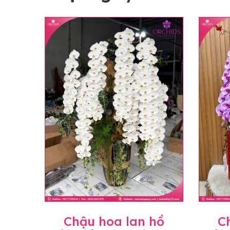
Chậu hoa lan hồ
C