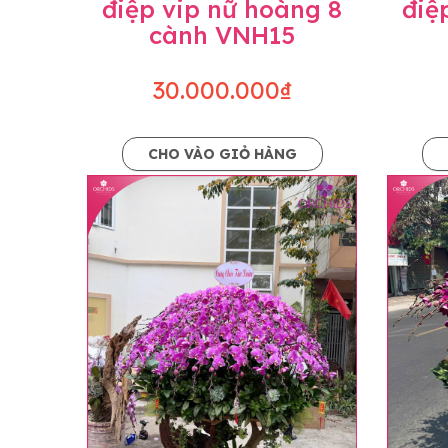
điệp vip nữ hoàng 8
điệ
cành VNH15
30.000.000₫
CHO VÀO GIỎ HÀNG
Lưu ý trước khi đặt hàng
• Về cây hoa: Một chậu hoa lan hồ điệp đẹ
khác nhau đôi chút giữa sản phẩm thực tế 
nhiều, nở ít khi shop có sẵn nên sẽ thay đổ
• Về kiểu dáng & phụ kiện: Beautiful Orc
nếu có thay đổi về màu sắc hoa và kiểu ch
loại hoa và phụ kiện thay thế, vẫn giữ ng