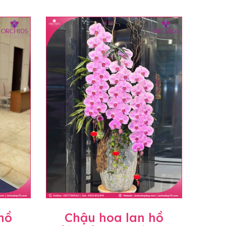
hồ
Chậu hoa lan hồ