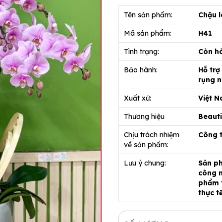
Tên sản phẩm:
Chậu l
Mã sản phẩm:
H41
Tình trạng:
Còn h
Bảo hành:
Hỗ trợ
rụng n
Xuất xứ:
Việt 
Thương hiệu
Beauti
Chịu trách nhiệm
Công 
về sản phẩm:
Lưu ý chung:
Sản ph
công n
phẩm t
thực t