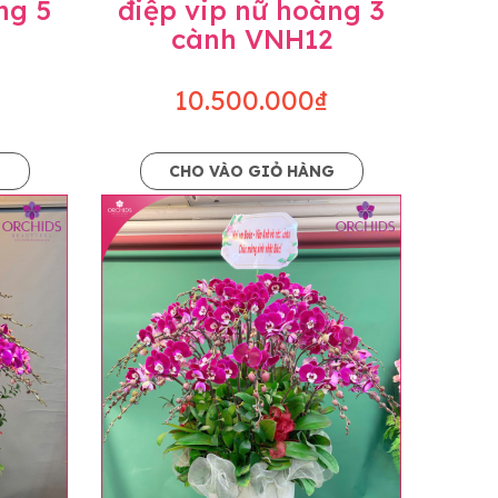
ng 5
điệp vip nữ hoàng 3
cành VNH12
10.500.000₫
G
CHO VÀO GIỎ HÀNG
o dáng hoàn toàn thủ công nên có thể sẽ
kiện khách quan, tùy vào thời điểm hoa nở
ọn với mức độ giống mẫu khoảng 80-90%,
lạc với khách hàng để thông báo và tư vấn
n hoặc không liên lạc được với người