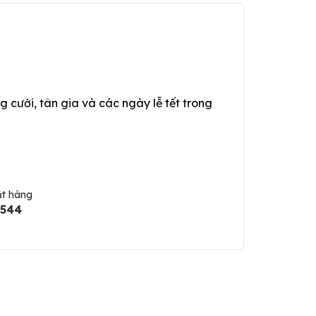
g cưới, tân gia và các ngày lễ tết trong
ặt hàng
5544