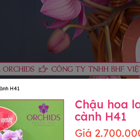
cành H41
Chậu hoa la
cành H41
Giá
2.700.00