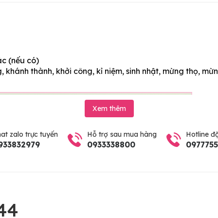
ác (nếu có)
 khánh thành, khởi công, kỉ niệm, sinh nhật, mừng thọ, mừn
Xem thêm
at zalo trực tuyến
Hỗ trợ sau mua hàng
Hotline đ
933832979
0933338800
097775
44