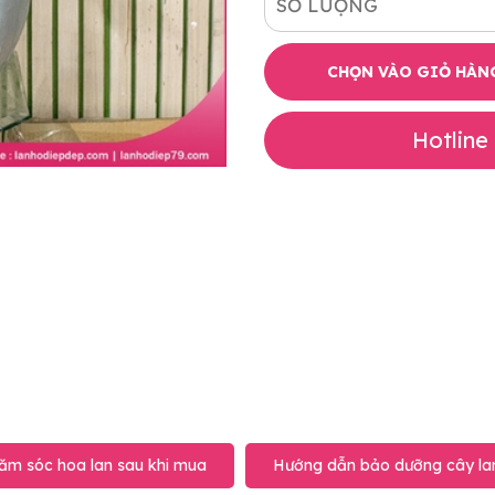
SỐ LƯỢNG
CHỌN VÀO GIỎ HÀN
Hotline
ăm sóc hoa lan sau khi mua
Hướng dẫn bảo dưỡng cây lan