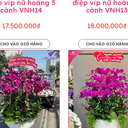
p vip nữ hoàng 5
điệp vip nữ hoà
cành VNH14
cành VNH13
17.500.000₫
18.000.000₫
CHO VÀO GIỎ HÀNG
CHO VÀO GIỎ HÀN
p và hoàn chỉnh sẽ được phối ghép từ nhiều cây hoa và tạ
và trên hình. Cây hoa lan còn phụ thuộc theo mùa và điều 
i về độ dầy hoa, thưa hoa và cách trang trí.
hids cam kết sản phẩm được thực hiện dựa trên mẫu đã ch
ậu cũng như phụ kiện trang trí chúng tôi sẽ chủ động liên 
uyên mức giá không thay đổi. Trường hợp không đủ thời gia