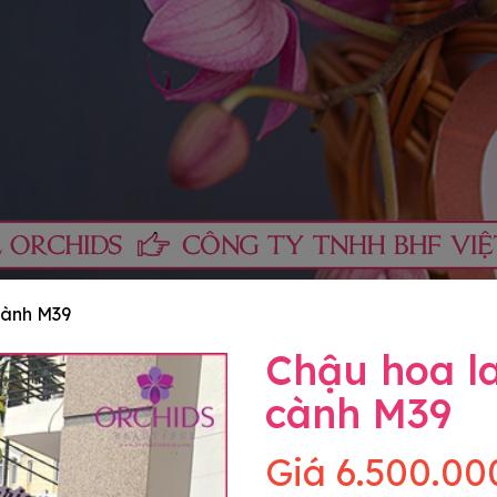
cành M39
Chậu hoa la
cành M39
Giá
6.500.00