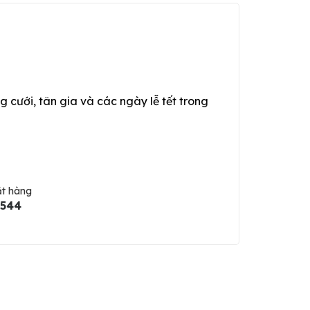
g cưới, tân gia và các ngày lễ tết trong
ặt hàng
5544