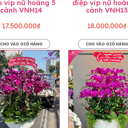
p vip nữ hoàng 5
điệp vip nữ hoà
cành VNH14
cành VNH13
17.500.000₫
18.000.000₫
CHO VÀO GIỎ HÀNG
CHO VÀO GIỎ HÀN
p và hoàn chỉnh sẽ được phối ghép từ nhiều cây hoa và tạ
và trên hình. Cây hoa lan còn phụ thuộc theo mùa và điều 
i về độ dầy hoa, thưa hoa và cách trang trí.
hids cam kết sản phẩm được thực hiện dựa trên mẫu đã ch
ậu cũng như phụ kiện trang trí chúng tôi sẽ chủ động liên 
uyên mức giá không thay đổi. Trường hợp không đủ thời gia