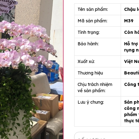
Tên sản phẩm:
Chậu l
Mã sản phẩm:
M39
Tình trạng:
Còn h
Bảo hành:
Hỗ trợ
rụng n
Xuất xứ:
Việt 
Thương hiệu
Beauti
Chịu trách nhiệm
Công 
về sản phẩm:
Lưu ý chung:
Sản ph
công n
phẩm t
thực t