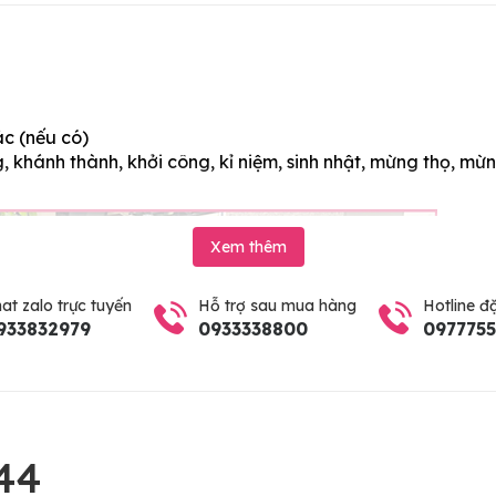
ác (nếu có)
 khánh thành, khởi công, kỉ niệm, sinh nhật, mừng thọ, mừn
Xem thêm
at zalo trực tuyến
Hỗ trợ sau mua hàng
Hotline đ
933832979
0933338800
097775
44