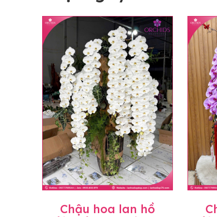
Chậu hoa lan hồ
C