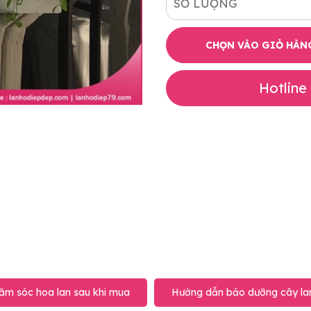
SỐ LƯỢNG
CHỌN VÀO GIỎ HÀN
Hotline
ăm sóc hoa lan sau khi mua
Hướng dẫn bảo dưỡng cây lan