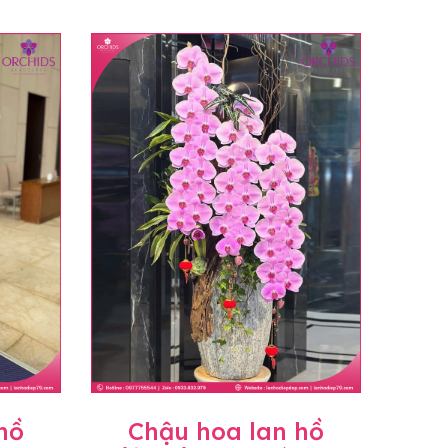
hồ
Chậu hoa lan hồ