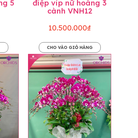
ng 5
điệp vip nữ hoàng 3
cành VNH12
10.500.000₫
G
CHO VÀO GIỎ HÀNG
o dáng hoàn toàn thủ công nên có thể sẽ
kiện khách quan, tùy vào thời điểm hoa nở
ọn với mức độ giống mẫu khoảng 80-90%,
lạc với khách hàng để thông báo và tư vấn
n hoặc không liên lạc được với người