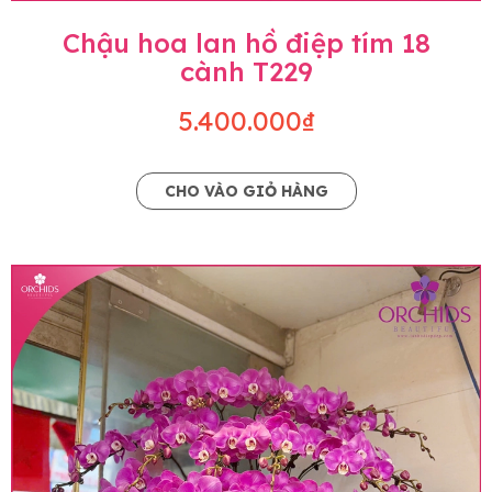
Chậu hoa lan hồ điệp tím 18
cành T229
5.400.000₫
CHO VÀO GIỎ HÀNG