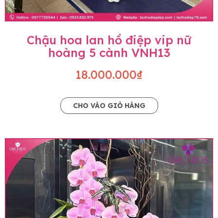
Chậu hoa lan hồ điệp vip nữ
hoàng 5 cành VNH13
18.000.000₫
CHO VÀO GIỎ HÀNG