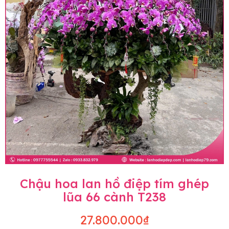
Chậu hoa lan hồ điệp tím ghép
lũa 66 cành T238
27.800.000₫