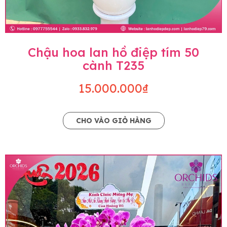
Chậu hoa lan hồ điệp tím 50
cành T235
15.000.000₫
CHO VÀO GIỎ HÀNG