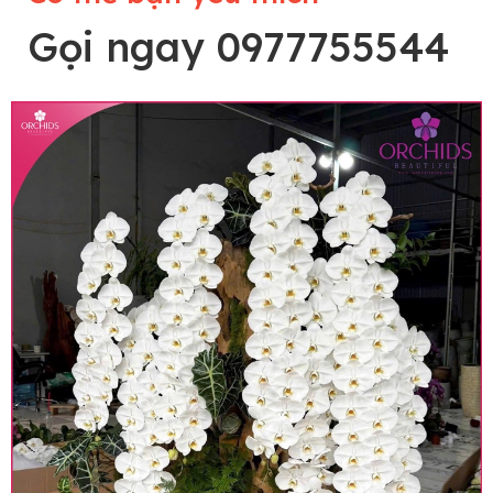
Gọi ngay 0977755544
Lưu ý trước khi đặt hàng
• Về cây hoa: Một chậu hoa lan hồ điệp đẹp và
hoàn chỉnh sẽ được phối ghép từ nhiều cây hoa
và tạo dáng hoàn toàn thủ công nên có thể sẽ
khác nhau đôi chút giữa sản phẩm thực tế và
trên hình. Cây hoa lan còn phụ thuộc theo mùa