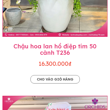
Chậu hoa lan hồ điệp tím 50
cành T236
16.300.000₫
CHO VÀO GIỎ HÀNG