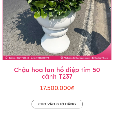
Chậu hoa lan hồ điệp tím 50
cành T237
17.500.000₫
CHO VÀO GIỎ HÀNG