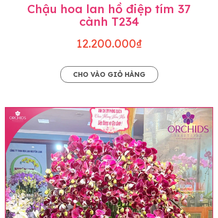
Chậu hoa lan hồ điệp tím 37
cành T234
12.200.000₫
CHO VÀO GIỎ HÀNG