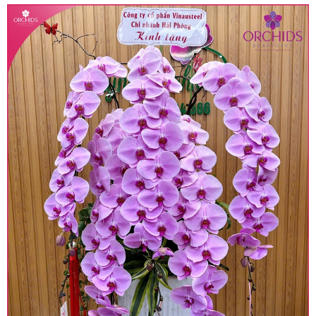
• Giá trên được miễn ship giao trong nội thành,
miễn phí in thiệp - banner theo yêu cầu khách
hàng.
• Beautiful Orchids liên kết với các cửa hàng
trên toàn quốc để phục vụ giao hoa tận nơi, mỗi
khu vực sẽ có mức giá khác nhau (tùy vào chi
phí mặt bằng, nguyên vật liệu,..) nên giá có thể sẽ
thay đổi so với giá niêm yết trên website. Khách
hàng ở Tỉnh thành khác vui lòng chủ động hỏi lại
giá trước khi đặt hàng, shop sẽ chủ động báo giá
chính xác khi có địa chỉ giao hàng cụ thể.