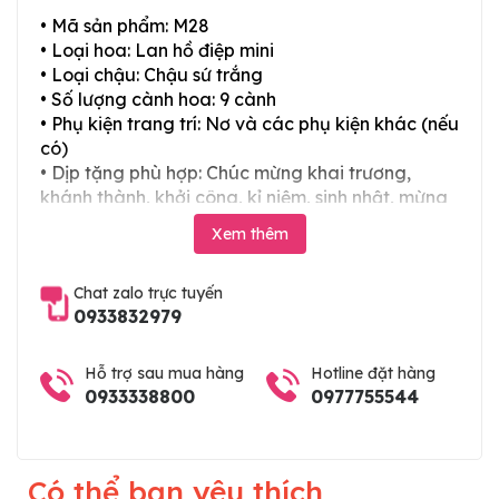
• Mã sản phẩm: M28
• Loại hoa: Lan hồ điệp mini
• Loại chậu: Chậu sứ trắng
• Số lượng cành hoa: 9 cành
• Phụ kiện trang trí: Nơ và các phụ kiện khác (nếu
có)
• Dịp tặng phù hợp: Chúc mừng khai trương,
khánh thành, khởi công, kỉ niệm, sinh nhật, mừng
thọ, mừng cưới, tân gia và các ngày lễ tết trong
Xem thêm
năm
Chat zalo trực tuyến
0933832979
Hỗ trợ sau mua hàng
Hotline đặt hàng
0933338800
0977755544
Có thể bạn yêu thích