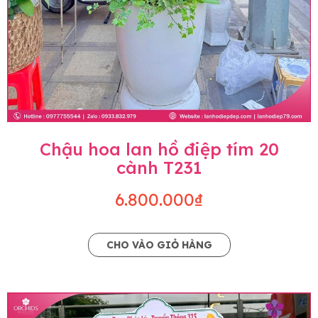
Chậu hoa lan hồ điệp tím 20
cành T231
6.800.000₫
CHO VÀO GIỎ HÀNG