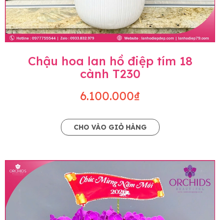
Chậu hoa lan hồ điệp tím 18
cành T230
6.100.000₫
CHO VÀO GIỎ HÀNG