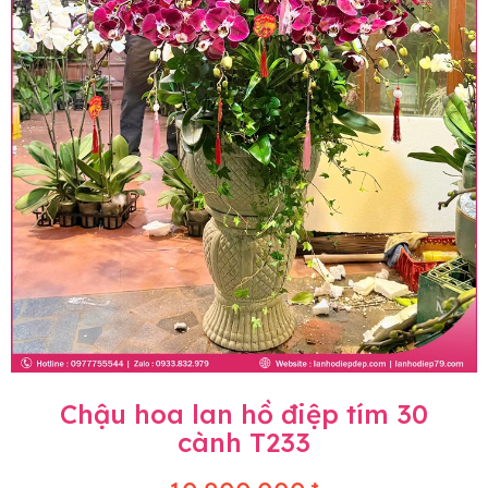
Chậu hoa lan hồ điệp tím 30
cành T233