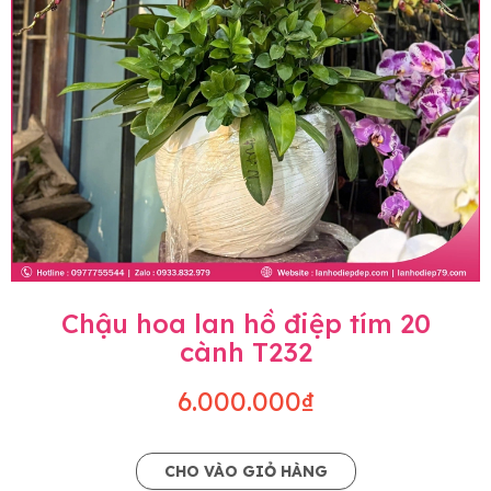
Chậu hoa lan hồ điệp tím 20
cành T232
6.000.000₫
CHO VÀO GIỎ HÀNG