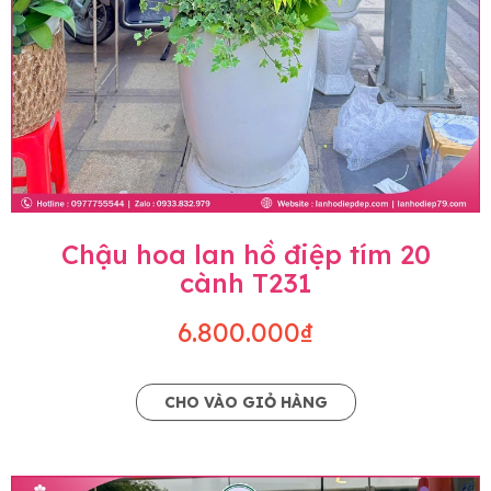
Chậu hoa lan hồ điệp tím 20
cành T231
6.800.000₫
CHO VÀO GIỎ HÀNG