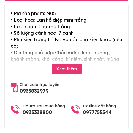
• Mã sản phẩm: M05
• Loại hoa: Lan hồ điệp mini trắng
• Loại chậu: Chậu sứ trắng
• Số lượng cành hoa: 7 cành
• Phụ kiện trang trí: Nơ và các phụ kiện khác (nếu
có)
• Dịp tặng phù hợp: Chúc mừng khai trương,
khánh thành, khởi công, kỉ niệm, sinh nhật, mừng
thọ, mừng cưới, tân gia và các ngày lễ tết trong
Xem thêm
năm
Chat zalo trực tuyến
0933832979
Hỗ trợ sau mua hàng
Hotline đặt hàng
0933338800
0977755544