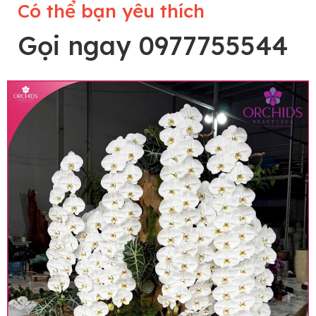
Có thể bạn yêu thích
Gọi ngay 0977755544
Lưu ý trước khi đặt hàng
• Về cây hoa: Một chậu hoa lan hồ điệp đẹp và
hoàn chỉnh sẽ được phối ghép từ nhiều cây hoa
và tạo dáng hoàn toàn thủ công nên có thể sẽ
khác nhau đôi chút giữa sản phẩm thực tế và