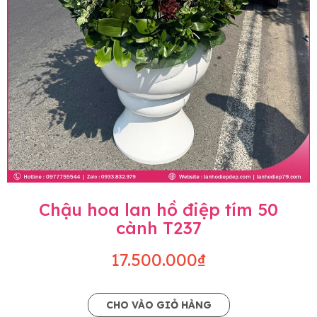
Chậu hoa lan hồ điệp tím 50
cành T237
17.500.000₫
CHO VÀO GIỎ HÀNG