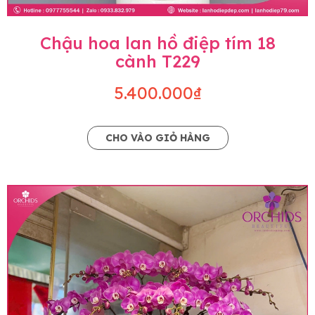
Chậu hoa lan hồ điệp tím 18
cành T229
5.400.000₫
CHO VÀO GIỎ HÀNG