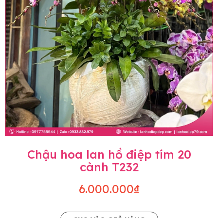
Chậu hoa lan hồ điệp tím 20
cành T232
6.000.000₫