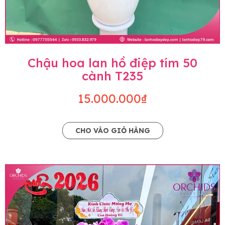
Chậu hoa lan hồ điệp tím 50
cành T235
15.000.000₫
CHO VÀO GIỎ HÀNG