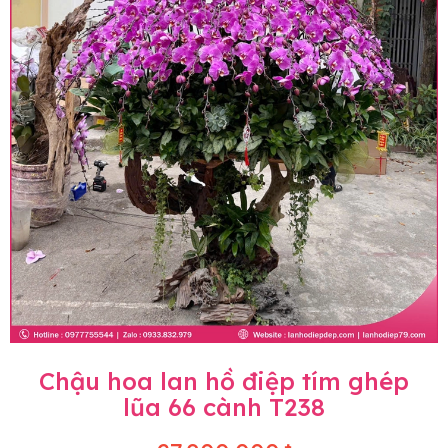
Chậu hoa lan hồ điệp tím ghép
lũa 66 cành T238