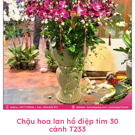
Chậu hoa lan hồ điệp tím 30
cành T233