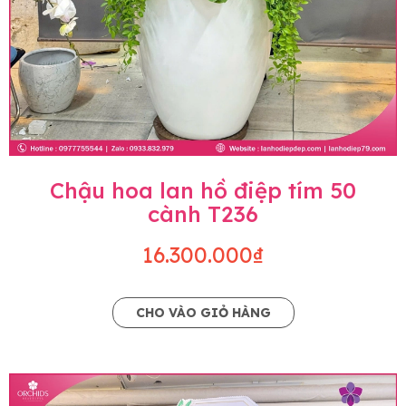
Chậu hoa lan hồ điệp tím 50
cành T236
16.300.000₫
CHO VÀO GIỎ HÀNG