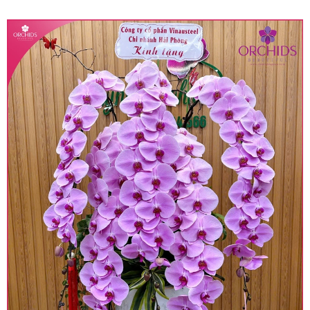
quy định hiện hành.
• Giá trên được miễn ship giao trong nội thành,
miễn phí in thiệp - banner theo yêu cầu khách
hàng.
• Beautiful Orchids liên kết với các cửa hàng
trên toàn quốc để phục vụ giao hoa tận nơi, mỗi
khu vực sẽ có mức giá khác nhau (tùy vào chi
phí mặt bằng, nguyên vật liệu,..) nên giá có thể sẽ
thay đổi so với giá niêm yết trên website. Khách
hàng ở Tỉnh thành khác vui lòng chủ động hỏi lại
giá trước khi đặt hàng, shop sẽ chủ động báo giá
chính xác khi có địa chỉ giao hàng cụ thể.