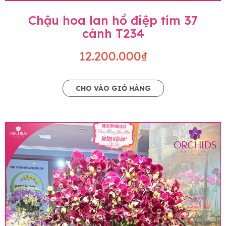
Chậu hoa lan hồ điệp tím 37
cành T234
12.200.000₫
CHO VÀO GIỎ HÀNG