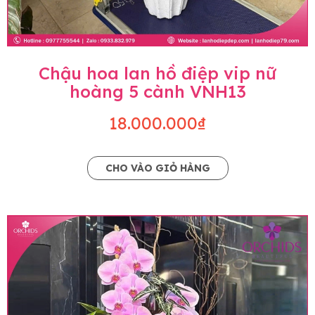
Chậu hoa lan hồ điệp vip nữ
hoàng 5 cành VNH13
18.000.000₫
CHO VÀO GIỎ HÀNG