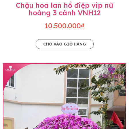
Chậu hoa lan hồ điệp vip nữ
hoàng 3 cành VNH12
10.500.000₫
CHO VÀO GIỎ HÀNG