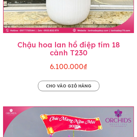
Chậu hoa lan hồ điệp tím 18
cành T230
6.100.000₫
CHO VÀO GIỎ HÀNG