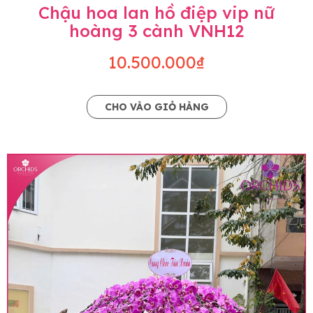
Chậu hoa lan hồ điệp vip nữ
hoàng 3 cành VNH12
10.500.000₫
CHO VÀO GIỎ HÀNG