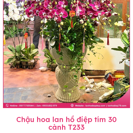
Chậu hoa lan hồ điệp tím 30
cành T233