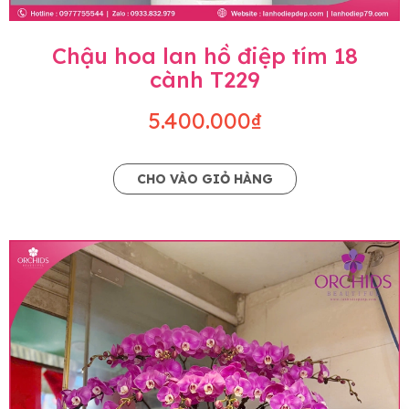
Chậu hoa lan hồ điệp tím 18
cành T229
5.400.000₫
CHO VÀO GIỎ HÀNG