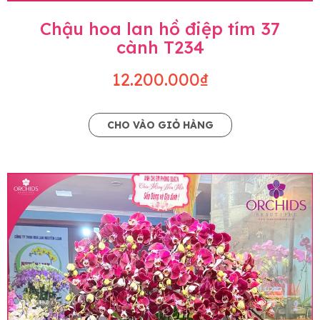
Chậu hoa lan hồ điệp tím 37
cành T234
12.200.000₫
CHO VÀO GIỎ HÀNG