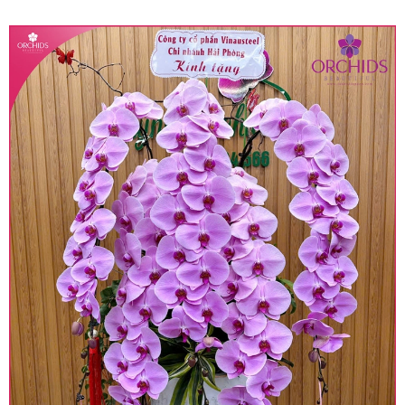
quy định hiện hành.
• Giá trên được miễn ship giao trong nội thành,
miễn phí in thiệp - banner theo yêu cầu khách
hàng.
• Beautiful Orchids liên kết với các cửa hàng
trên toàn quốc để phục vụ giao hoa tận nơi, mỗi
khu vực sẽ có mức giá khác nhau (tùy vào chi
phí mặt bằng, nguyên vật liệu,..) nên giá có thể sẽ
thay đổi so với giá niêm yết trên website. Khách
hàng ở Tỉnh thành khác vui lòng chủ động hỏi lại
giá trước khi đặt hàng, shop sẽ chủ động báo giá
chính xác khi có địa chỉ giao hàng cụ thể.