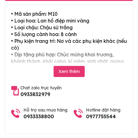
• Mã sản phẩm: M10
• Loại hoa: Lan hồ điệp mini vàng
• Loại chậu: Chậu sứ trắng
• Số lượng cành hoa: 8 cành
• Phụ kiện trang trí: Nơ và các phụ kiện khác (nếu
có)
• Dịp tặng phù hợp: Chúc mừng khai trương,
khánh thành, khởi công, kỉ niệm, sinh nhật, mừng
thọ, mừng cưới, tân gia và các ngày lễ tết trong
Xem thêm
năm
Chat zalo trực tuyến
0933832979
Hỗ trợ sau mua hàng
Hotline đặt hàng
0933338800
0977755544