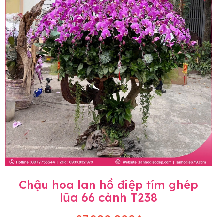
Chậu hoa lan hồ điệp tím ghép
lũa 66 cành T238