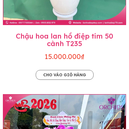
Chậu hoa lan hồ điệp tím 50
cành T235
15.000.000₫
CHO VÀO GIỎ HÀNG