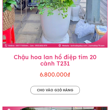
Chậu hoa lan hồ điệp tím 20
cành T231
6.800.000₫
CHO VÀO GIỎ HÀNG