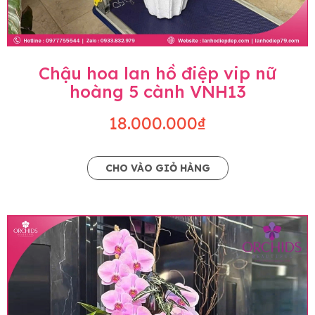
Chậu hoa lan hồ điệp vip nữ
hoàng 5 cành VNH13
18.000.000₫
CHO VÀO GIỎ HÀNG