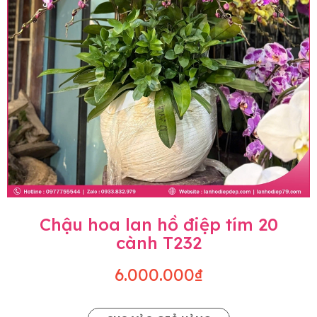
Chậu hoa lan hồ điệp tím 20
cành T232
6.000.000₫