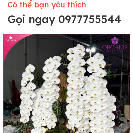
Có thể bạn yêu thích
Gọi ngay 0977755544
Lưu ý trước khi đặt hàng
• Về cây hoa: Một chậu hoa lan hồ điệp đẹp và
hoàn chỉnh sẽ được phối ghép từ nhiều cây hoa
và tạo dáng hoàn toàn thủ công nên có thể sẽ
khác nhau đôi chút giữa sản phẩm thực tế và