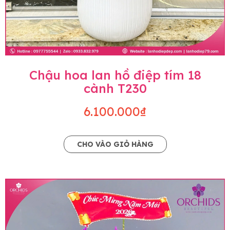
Chậu hoa lan hồ điệp tím 18
cành T230
6.100.000₫
CHO VÀO GIỎ HÀNG