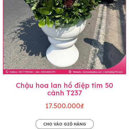
Chậu hoa lan hồ điệp tím 50
cành T237
17.500.000₫
CHO VÀO GIỎ HÀNG