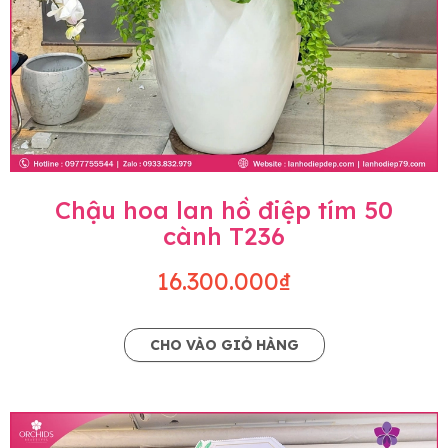
Chậu hoa lan hồ điệp tím 50
cành T236
16.300.000₫
CHO VÀO GIỎ HÀNG