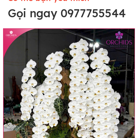
Gọi ngay 0977755544
Lưu ý trước khi đặt hàng
• Về cây hoa: Một chậu hoa lan hồ điệp đẹp và
hoàn chỉnh sẽ được phối ghép từ nhiều cây hoa
và tạo dáng hoàn toàn thủ công nên có thể sẽ
khác nhau đôi chút giữa sản phẩm thực tế và
trên hình. Cây hoa lan còn phụ thuộc theo mùa