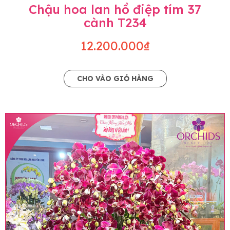
Chậu hoa lan hồ điệp tím 37
cành T234
12.200.000₫
CHO VÀO GIỎ HÀNG