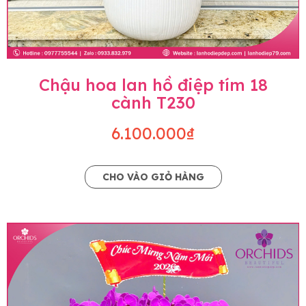
Chậu hoa lan hồ điệp tím 18
cành T230
6.100.000₫
CHO VÀO GIỎ HÀNG