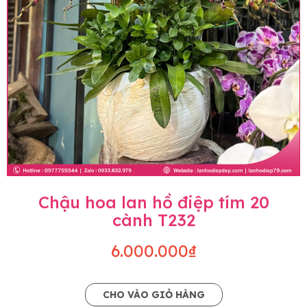
Chậu hoa lan hồ điệp tím 20
cành T232
6.000.000₫
CHO VÀO GIỎ HÀNG