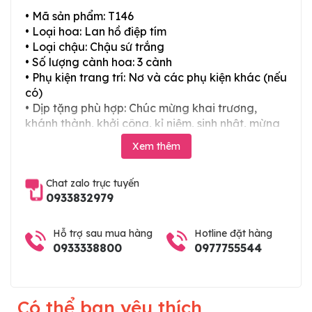
• Mã sản phẩm: T146
• Loại hoa: Lan hồ điệp tím
• Loại chậu: Chậu sứ trắng
• Số lượng cành hoa: 3 cành
• Phụ kiện trang trí: Nơ và các phụ kiện khác (nếu
có)
• Dịp tặng phù hợp: Chúc mừng khai trương,
khánh thành, khởi công, kỉ niệm, sinh nhật, mừng
thọ, mừng cưới, tân gia và các ngày lễ tết trong
Xem thêm
năm
Chat zalo trực tuyến
0933832979
Hỗ trợ sau mua hàng
Hotline đặt hàng
0933338800
0977755544
Có thể bạn yêu thích