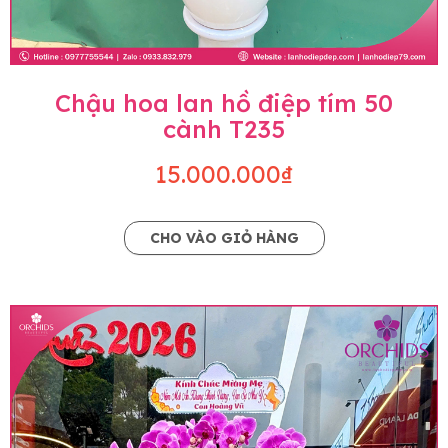
Chậu hoa lan hồ điệp tím 50
cành T235
15.000.000₫
CHO VÀO GIỎ HÀNG