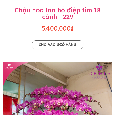
Chậu hoa lan hồ điệp tím 18
cành T229
5.400.000₫
CHO VÀO GIỎ HÀNG