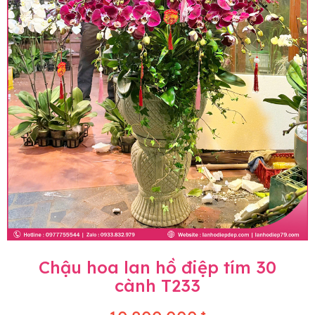
Chậu hoa lan hồ điệp tím 30
cành T233