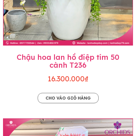
Chậu hoa lan hồ điệp tím 50
cành T236
16.300.000₫
CHO VÀO GIỎ HÀNG