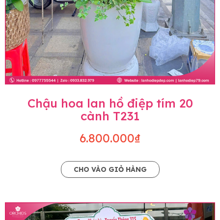
Chậu hoa lan hồ điệp tím 20
cành T231
6.800.000₫
CHO VÀO GIỎ HÀNG