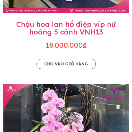
Chậu hoa lan hồ điệp vip nữ
hoàng 5 cành VNH13
18.000.000₫
CHO VÀO GIỎ HÀNG