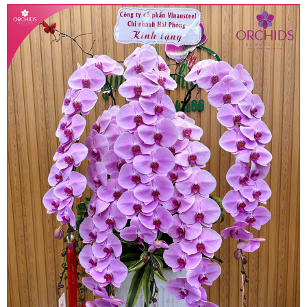
• Giá trên được miễn ship giao trong nội thành,
miễn phí in thiệp - banner theo yêu cầu khách
hàng.
• Beautiful Orchids liên kết với các cửa hàng
trên toàn quốc để phục vụ giao hoa tận nơi, mỗi
khu vực sẽ có mức giá khác nhau (tùy vào chi
phí mặt bằng, nguyên vật liệu,..) nên giá có thể sẽ
thay đổi so với giá niêm yết trên website. Khách
hàng ở Tỉnh thành khác vui lòng chủ động hỏi lại
giá trước khi đặt hàng, shop sẽ chủ động báo giá
chính xác khi có địa chỉ giao hàng cụ thể.