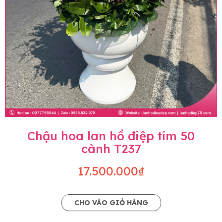
Chậu hoa lan hồ điệp tím 50
cành T237
17.500.000₫
CHO VÀO GIỎ HÀNG