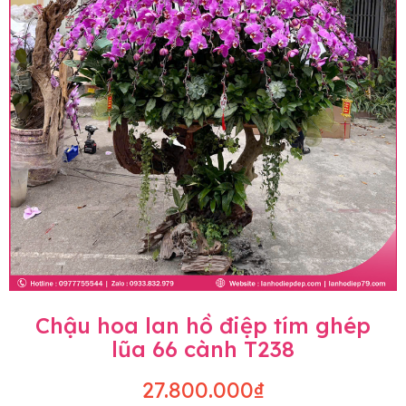
Chậu hoa lan hồ điệp tím ghép
lũa 66 cành T238
27.800.000₫