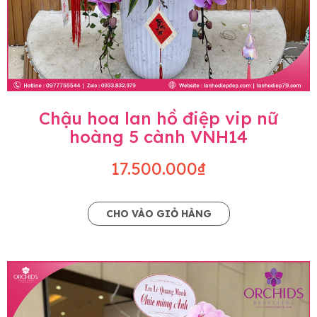
Chậu hoa lan hồ điệp vip nữ
hoàng 5 cành VNH14
17.500.000₫
CHO VÀO GIỎ HÀNG