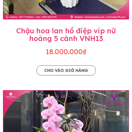
Chậu hoa lan hồ điệp vip nữ
hoàng 5 cành VNH13
18.000.000₫
CHO VÀO GIỎ HÀNG