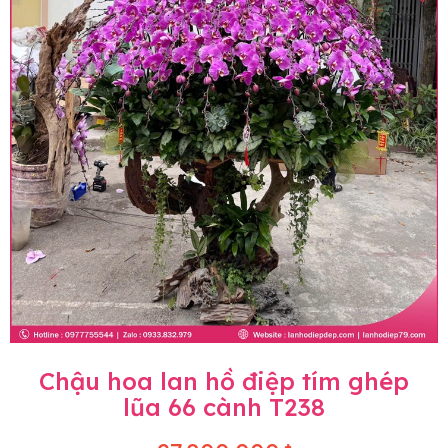
Chậu hoa lan hồ điệp tím ghép
lũa 66 cành T238