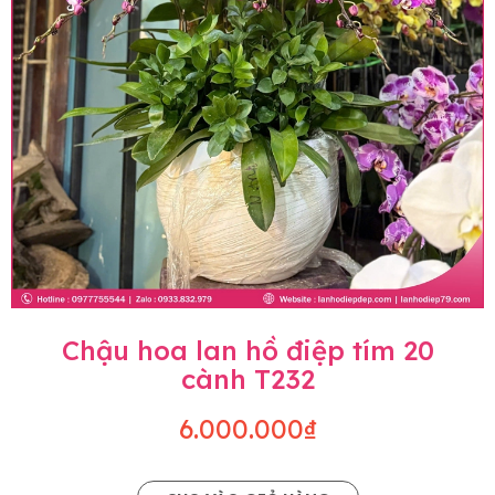
Chậu hoa lan hồ điệp tím 20
cành T232
6.000.000₫