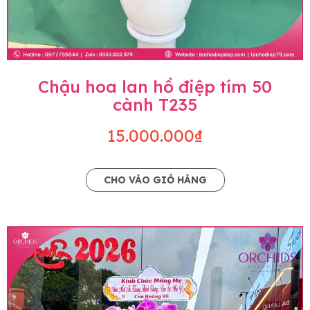
Chậu hoa lan hồ điệp tím 50
cành T235
15.000.000₫
CHO VÀO GIỎ HÀNG