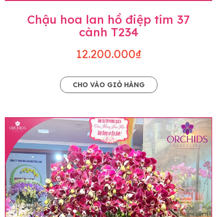
Chậu hoa lan hồ điệp tím 37
cành T234
12.200.000₫
CHO VÀO GIỎ HÀNG