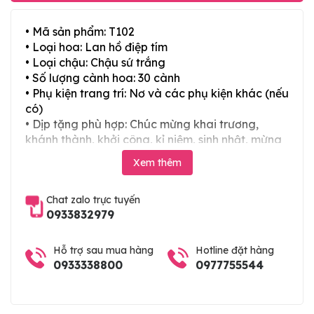
• Mã sản phẩm: T102
• Loại hoa: Lan hồ điệp tím
• Loại chậu: Chậu sứ trắng
• Số lượng cành hoa: 30 cành
• Phụ kiện trang trí: Nơ và các phụ kiện khác (nếu
có)
• Dịp tặng phù hợp: Chúc mừng khai trương,
khánh thành, khởi công, kỉ niệm, sinh nhật, mừng
thọ, mừng cưới, tân gia và các ngày lễ tết trong
Xem thêm
năm
Chat zalo trực tuyến
0933832979
Hỗ trợ sau mua hàng
Hotline đặt hàng
0933338800
0977755544