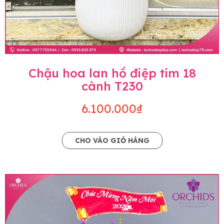
Chậu hoa lan hồ điệp tím 18
cành T230
6.100.000₫
CHO VÀO GIỎ HÀNG