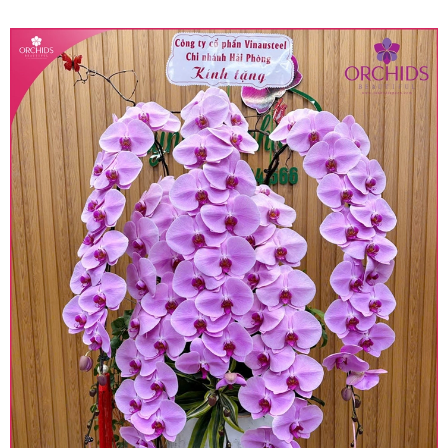
quy định hiện hành.
• Giá trên được miễn ship giao trong nội thành,
miễn phí in thiệp - banner theo yêu cầu khách
hàng.
• Beautiful Orchids liên kết với các cửa hàng
trên toàn quốc để phục vụ giao hoa tận nơi, mỗi
khu vực sẽ có mức giá khác nhau (tùy vào chi
phí mặt bằng, nguyên vật liệu,..) nên giá có thể sẽ
thay đổi so với giá niêm yết trên website. Khách
hàng ở Tỉnh thành khác vui lòng chủ động hỏi lại
giá trước khi đặt hàng, shop sẽ chủ động báo giá
chính xác khi có địa chỉ giao hàng cụ thể.