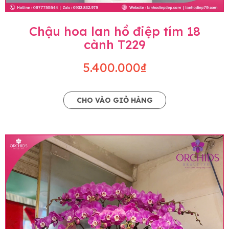
Chậu hoa lan hồ điệp tím 18
cành T229
5.400.000₫
CHO VÀO GIỎ HÀNG