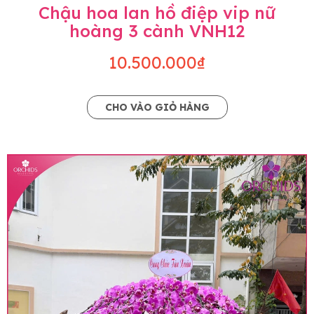
Chậu hoa lan hồ điệp vip nữ
hoàng 3 cành VNH12
10.500.000₫
CHO VÀO GIỎ HÀNG