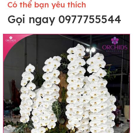
Có thể bạn yêu thích
Gọi ngay 0977755544
Lưu ý trước khi đặt hàng
• Về cây hoa: Một chậu hoa lan hồ điệp đẹp và
hoàn chỉnh sẽ được phối ghép từ nhiều cây hoa
và tạo dáng hoàn toàn thủ công nên có thể sẽ
khác nhau đôi chút giữa sản phẩm thực tế và