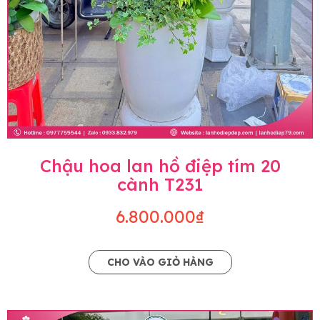
Chậu hoa lan hồ điệp tím 20
cành T231
6.800.000₫
CHO VÀO GIỎ HÀNG