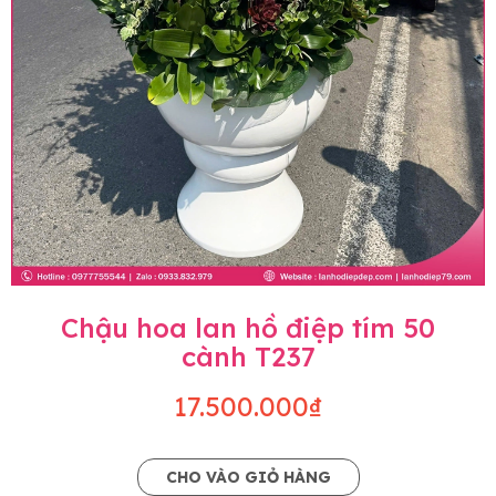
Chậu hoa lan hồ điệp tím 50
cành T237
17.500.000₫
CHO VÀO GIỎ HÀNG