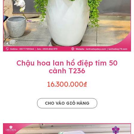
Chậu hoa lan hồ điệp tím 50
cành T236
16.300.000₫
CHO VÀO GIỎ HÀNG