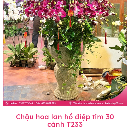
Chậu hoa lan hồ điệp tím 30
cành T233