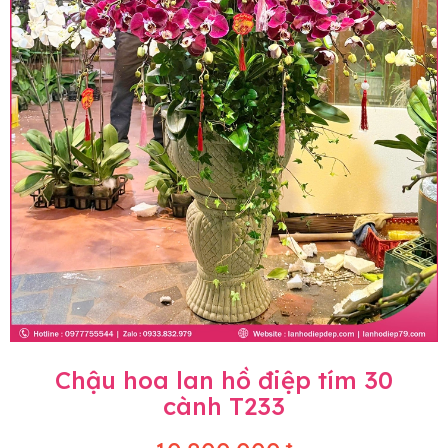
Chậu hoa lan hồ điệp tím 30
cành T233