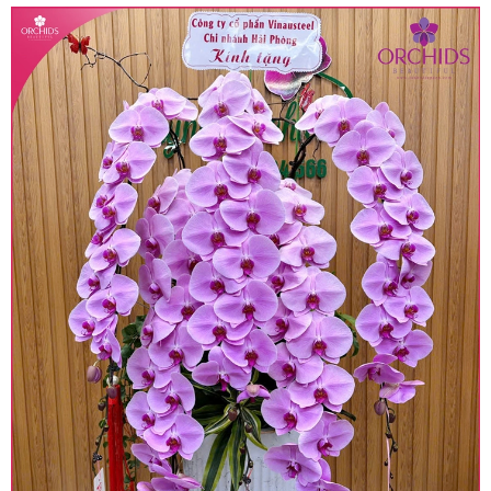
• Giá trên được miễn ship giao trong nội thành,
miễn phí in thiệp - banner theo yêu cầu khách
hàng.
• Beautiful Orchids liên kết với các cửa hàng
trên toàn quốc để phục vụ giao hoa tận nơi, mỗi
khu vực sẽ có mức giá khác nhau (tùy vào chi
phí mặt bằng, nguyên vật liệu,..) nên giá có thể sẽ
thay đổi so với giá niêm yết trên website. Khách
hàng ở Tỉnh thành khác vui lòng chủ động hỏi lại
giá trước khi đặt hàng, shop sẽ chủ động báo giá
chính xác khi có địa chỉ giao hàng cụ thể.