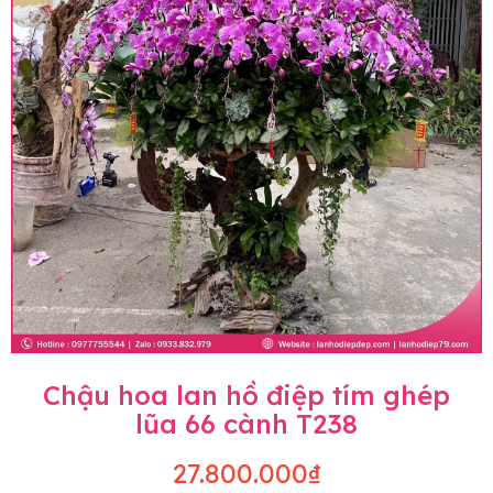
Chậu hoa lan hồ điệp tím ghép
lũa 66 cành T238
27.800.000₫