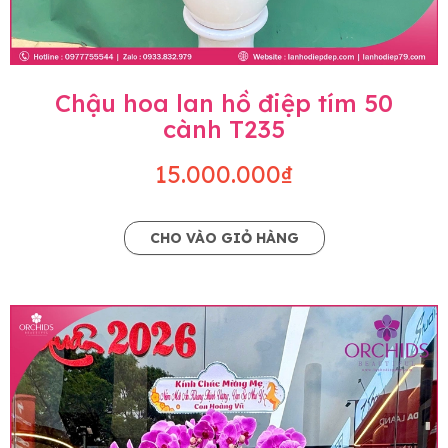
Chậu hoa lan hồ điệp tím 50
cành T235
15.000.000₫
CHO VÀO GIỎ HÀNG