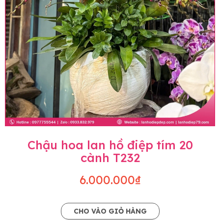
Chậu hoa lan hồ điệp tím 20
cành T232
6.000.000₫
CHO VÀO GIỎ HÀNG