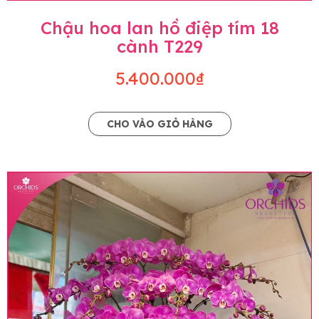
Chậu hoa lan hồ điệp tím 18
cành T229
5.400.000₫
CHO VÀO GIỎ HÀNG