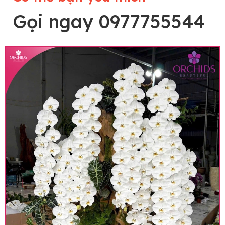
Gọi ngay 0977755544
Lưu ý trước khi đặt hàng
• Về cây hoa: Một chậu hoa lan hồ điệp đẹp và
hoàn chỉnh sẽ được phối ghép từ nhiều cây hoa
và tạo dáng hoàn toàn thủ công nên có thể sẽ
khác nhau đôi chút giữa sản phẩm thực tế và
trên hình. Cây hoa lan còn phụ thuộc theo mùa