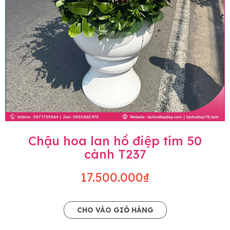
Chậu hoa lan hồ điệp tím 50
cành T237
17.500.000₫
CHO VÀO GIỎ HÀNG