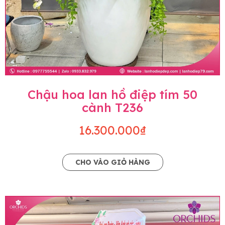
Chậu hoa lan hồ điệp tím 50
cành T236
16.300.000₫
CHO VÀO GIỎ HÀNG