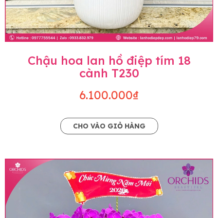
Chậu hoa lan hồ điệp tím 18
cành T230
6.100.000₫
CHO VÀO GIỎ HÀNG