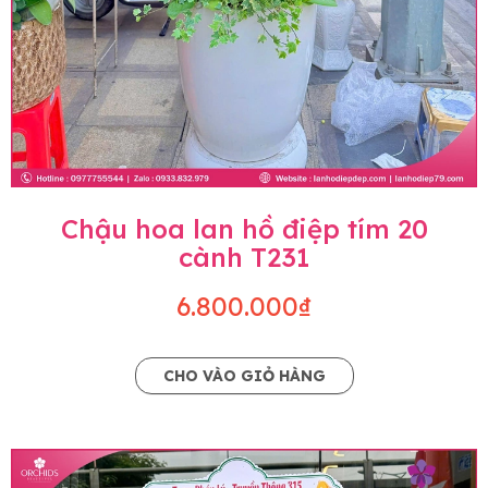
Chậu hoa lan hồ điệp tím 20
cành T231
6.800.000₫
CHO VÀO GIỎ HÀNG