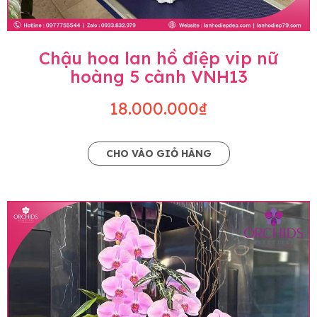
Chậu hoa lan hồ điệp vip nữ
hoàng 5 cành VNH13
18.000.000₫
CHO VÀO GIỎ HÀNG