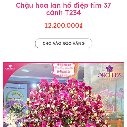
Chậu hoa lan hồ điệp tím 37
cành T234
12.200.000₫
CHO VÀO GIỎ HÀNG