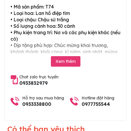
• Mã sản phẩm: T74
• Loại hoa: Lan hồ điệp tím
• Loại chậu: Chậu sứ trắng
• Số lượng cành hoa: 30 cành
• Phụ kiện trang trí: Nơ và các phụ kiện khác (nếu
có)
• Dịp tặng phù hợp: Chúc mừng khai trương,
khánh thành, khởi công, kỉ niệm, sinh nhật, mừng
thọ, mừng cưới, tân gia và các ngày lễ tết trong
Xem thêm
năm
Chat zalo trực tuyến
0933832979
Hỗ trợ sau mua hàng
Hotline đặt hàng
0933338800
0977755544
Có thể bạn yêu thích