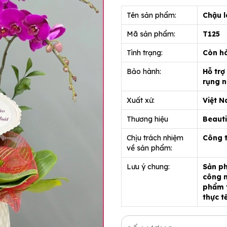
Tên sản phẩm:
Chậu l
Mã sản phẩm:
T125
Tình trạng:
Còn h
Bảo hành:
Hỗ trợ
rụng n
Xuất xứ:
Việt 
Thương hiệu
Beauti
Chịu trách nhiệm
Công 
về sản phẩm:
Lưu ý chung:
Sản ph
công n
phẩm t
thực t