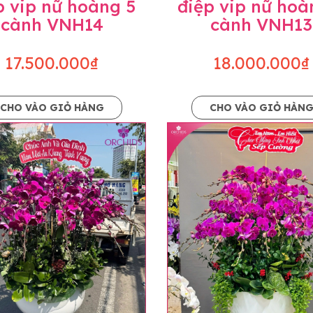
p vip nữ hoàng 5
điệp vip nữ hoà
cành VNH14
cành VNH13
17.500.000₫
18.000.000₫
CHO VÀO GIỎ HÀNG
CHO VÀO GIỎ HÀN
p và hoàn chỉnh sẽ được phối ghép từ nhiều cây hoa và tạ
và trên hình. Cây hoa lan còn phụ thuộc theo mùa và điều 
i về độ dầy hoa, thưa hoa và cách trang trí.
hids cam kết sản phẩm được thực hiện dựa trên mẫu đã ch
ậu cũng như phụ kiện trang trí chúng tôi sẽ chủ động liên 
uyên mức giá không thay đổi. Trường hợp không đủ thời gia