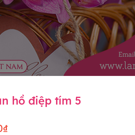
n hồ điệp tím 5
0₫