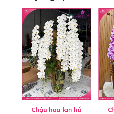
Chậu hoa lan hồ
C