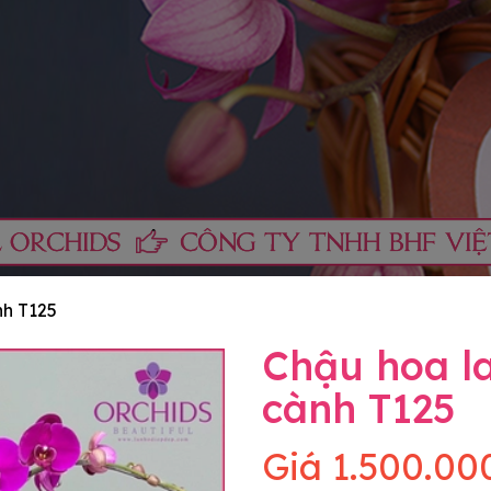
nh T125
Chậu hoa la
cành T125
Giá
1.500.00