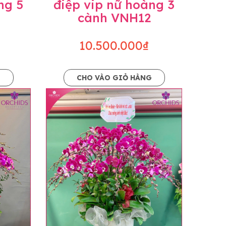
ng 5
điệp vip nữ hoàng 3
cành VNH12
10.500.000₫
G
CHO VÀO GIỎ HÀNG
o dáng hoàn toàn thủ công nên có thể sẽ
kiện khách quan, tùy vào thời điểm hoa nở
ọn với mức độ giống mẫu khoảng 80-90%,
lạc với khách hàng để thông báo và tư vấn
n hoặc không liên lạc được với người