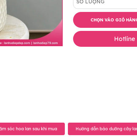
SỐ LƯỢNG
CHỌN VÀO GIỎ HÀN
Hotline
ăm sóc hoa lan sau khi mua
Hướng dẫn bảo dưỡng cây lan