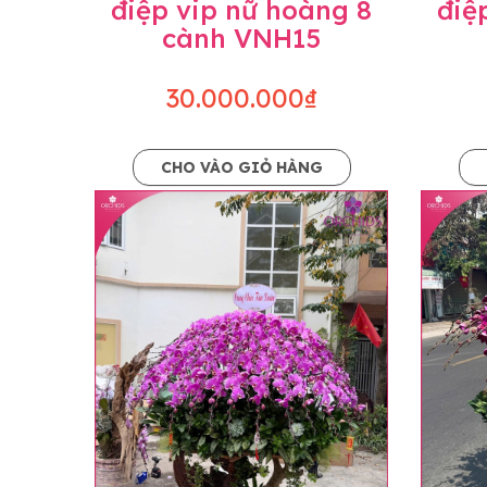
điệp vip nữ hoàng 8
điệ
cành VNH15
30.000.000₫
CHO VÀO GIỎ HÀNG
Lưu ý trước khi đặt hàng
• Về cây hoa: Một chậu hoa lan hồ điệp đẹ
khác nhau đôi chút giữa sản phẩm thực tế 
nhiều, nở ít khi shop có sẵn nên sẽ thay đổ
• Về kiểu dáng & phụ kiện: Beautiful Orc
nếu có thay đổi về màu sắc hoa và kiểu ch
loại hoa và phụ kiện thay thế, vẫn giữ ng