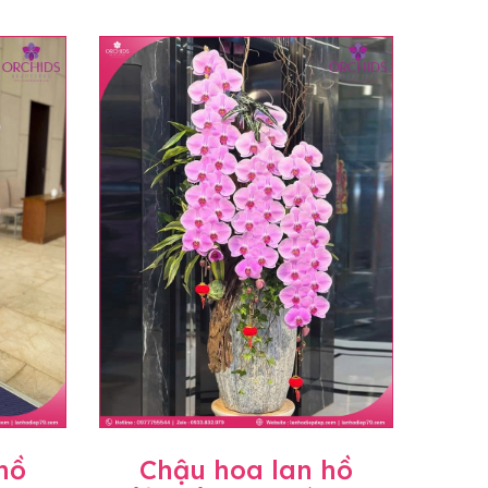
hồ
Chậu hoa lan hồ