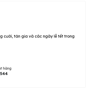
g cưới, tân gia và các ngày lễ tết trong
ặt hàng
5544