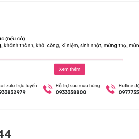
ác (nếu có)
 khánh thành, khởi công, kỉ niệm, sinh nhật, mừng thọ, mừn
Xem thêm
at zalo trực tuyến
Hỗ trợ sau mua hàng
Hotline đ
933832979
0933338800
097775
44