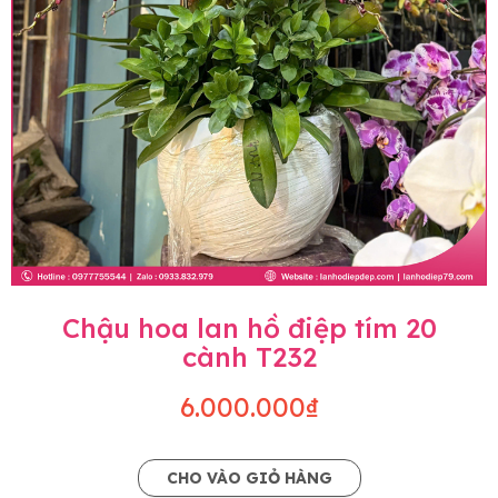
Chậu hoa lan hồ điệp tím 20
cành T232
6.000.000₫
CHO VÀO GIỎ HÀNG