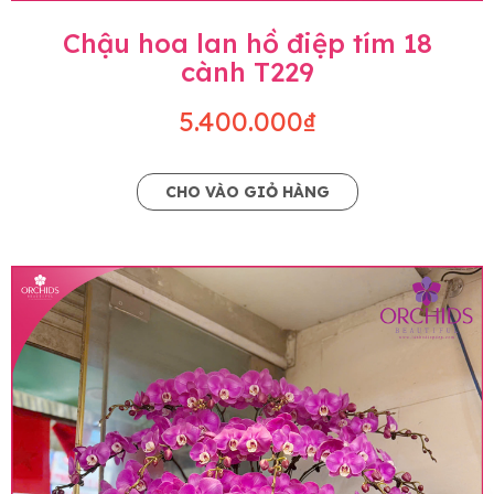
Chậu hoa lan hồ điệp tím 18
cành T229
5.400.000₫
CHO VÀO GIỎ HÀNG