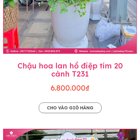
Chậu hoa lan hồ điệp tím 20
cành T231
6.800.000₫
CHO VÀO GIỎ HÀNG