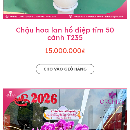
Chậu hoa lan hồ điệp tím 50
cành T235
15.000.000₫
CHO VÀO GIỎ HÀNG