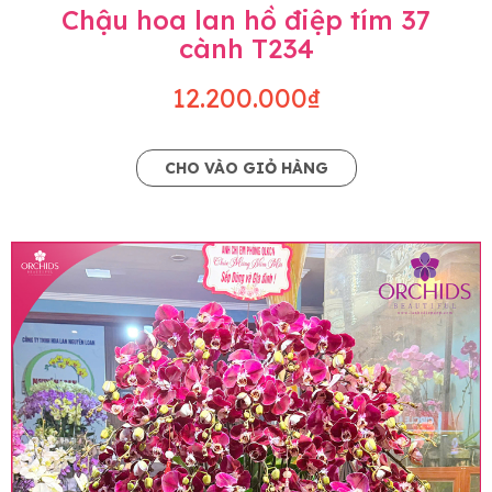
Chậu hoa lan hồ điệp tím 37
cành T234
12.200.000₫
CHO VÀO GIỎ HÀNG