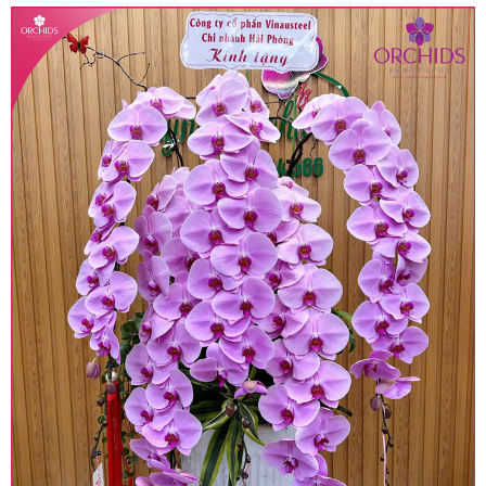
• Giá trên được miễn ship giao trong nội thành,
miễn phí in thiệp - banner theo yêu cầu khách
hàng.
• Beautiful Orchids liên kết với các cửa hàng
trên toàn quốc để phục vụ giao hoa tận nơi, mỗi
khu vực sẽ có mức giá khác nhau (tùy vào chi
phí mặt bằng, nguyên vật liệu,..) nên giá có thể sẽ
thay đổi so với giá niêm yết trên website. Khách
hàng ở Tỉnh thành khác vui lòng chủ động hỏi lại
giá trước khi đặt hàng, shop sẽ chủ động báo giá
chính xác khi có địa chỉ giao hàng cụ thể.