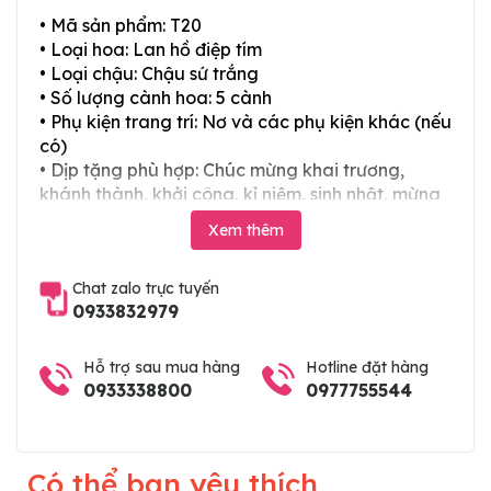
• Mã sản phẩm: T20
• Loại hoa: Lan hồ điệp tím
• Loại chậu: Chậu sứ trắng
• Số lượng cành hoa: 5 cành
• Phụ kiện trang trí: Nơ và các phụ kiện khác (nếu
có)
• Dịp tặng phù hợp: Chúc mừng khai trương,
khánh thành, khởi công, kỉ niệm, sinh nhật, mừng
thọ, mừng cưới, tân gia và các ngày lễ tết trong
Xem thêm
năm
Chat zalo trực tuyến
0933832979
Hỗ trợ sau mua hàng
Hotline đặt hàng
0933338800
0977755544
Có thể bạn yêu thích