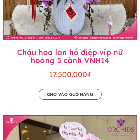
Chậu hoa lan hồ điệp vip nữ
hoàng 5 cành VNH14
17.500.000₫
CHO VÀO GIỎ HÀNG