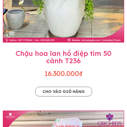
Chậu hoa lan hồ điệp tím 50
cành T236
16.300.000₫
CHO VÀO GIỎ HÀNG