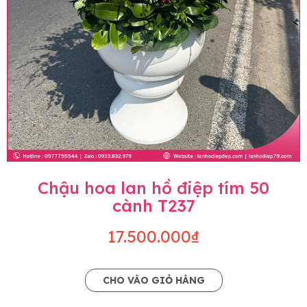
Chậu hoa lan hồ điệp tím 50
cành T237
17.500.000₫
CHO VÀO GIỎ HÀNG