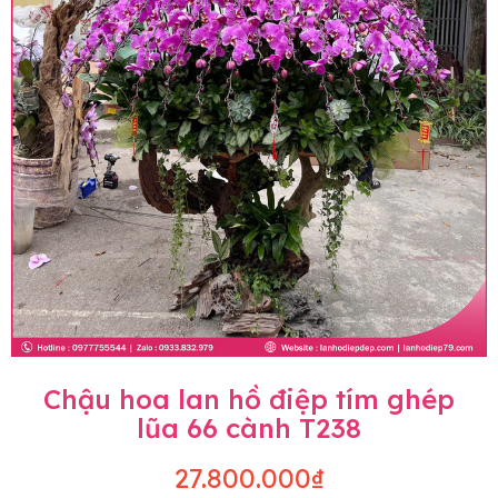
Chậu hoa lan hồ điệp tím ghép
lũa 66 cành T238
27.800.000₫