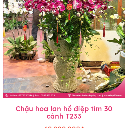
Chậu hoa lan hồ điệp tím 30
cành T233