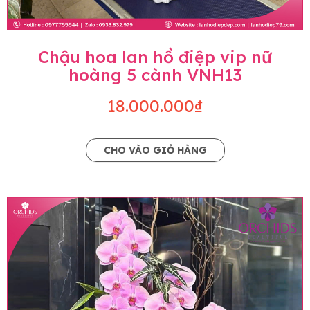
Chậu hoa lan hồ điệp vip nữ
hoàng 5 cành VNH13
18.000.000₫
CHO VÀO GIỎ HÀNG