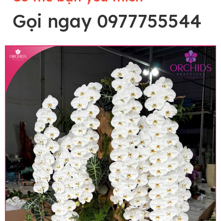
Gọi ngay 0977755544
Lưu ý trước khi đặt hàng
• Về cây hoa: Một chậu hoa lan hồ điệp đẹp và
hoàn chỉnh sẽ được phối ghép từ nhiều cây hoa
và tạo dáng hoàn toàn thủ công nên có thể sẽ
khác nhau đôi chút giữa sản phẩm thực tế và
trên hình. Cây hoa lan còn phụ thuộc theo mùa