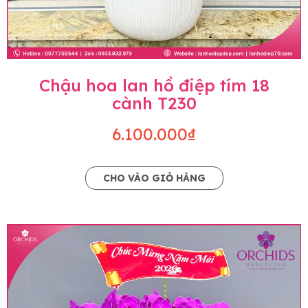
Chậu hoa lan hồ điệp tím 18
cành T230
6.100.000₫
CHO VÀO GIỎ HÀNG