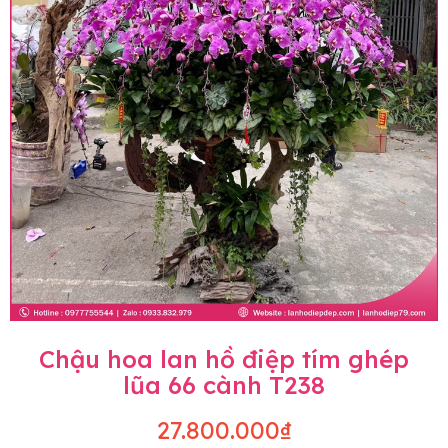
Chậu hoa lan hồ điệp tím ghép
lũa 66 cành T238
27.800.000₫