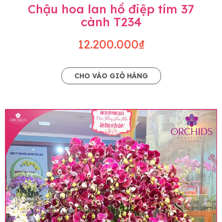
Chậu hoa lan hồ điệp tím 37
cành T234
12.200.000₫
CHO VÀO GIỎ HÀNG