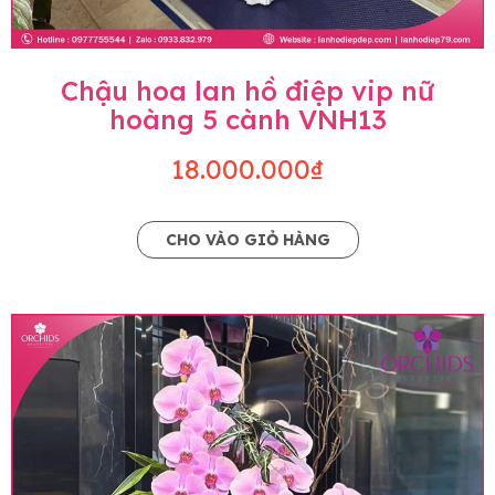
Chậu hoa lan hồ điệp vip nữ
hoàng 5 cành VNH13
18.000.000₫
CHO VÀO GIỎ HÀNG