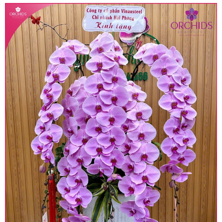
• Giá trên được miễn ship giao trong nội thành,
miễn phí in thiệp - banner theo yêu cầu khách
hàng.
• Beautiful Orchids liên kết với các cửa hàng
trên toàn quốc để phục vụ giao hoa tận nơi, mỗi
khu vực sẽ có mức giá khác nhau (tùy vào chi
phí mặt bằng, nguyên vật liệu,..) nên giá có thể sẽ
thay đổi so với giá niêm yết trên website. Khách
hàng ở Tỉnh thành khác vui lòng chủ động hỏi lại
giá trước khi đặt hàng, shop sẽ chủ động báo giá
chính xác khi có địa chỉ giao hàng cụ thể.