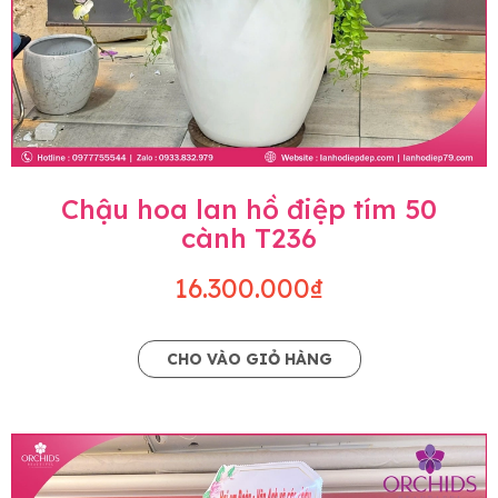
Chậu hoa lan hồ điệp tím 50
cành T236
16.300.000₫
CHO VÀO GIỎ HÀNG