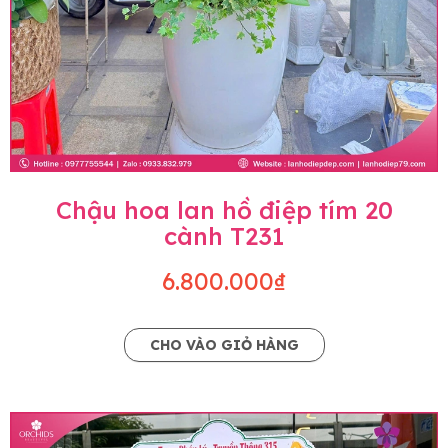
Chậu hoa lan hồ điệp tím 20
cành T231
6.800.000₫
CHO VÀO GIỎ HÀNG