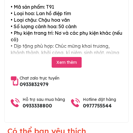
• Mã sản phẩm: T91
• Loại hoa: Lan hồ điệp tím
• Loại chậu: Chậu hoa văn
• Số lượng cành hoa: 50 cành
• Phụ kiện trang trí: Nơ và các phụ kiện khác (nếu
có)
• Dịp tặng phù hợp: Chúc mừng khai trương,
khánh thành, khởi công, kỉ niệm, sinh nhật, mừng
thọ, mừng cưới, tân gia và các ngày lễ tết trong
Xem thêm
năm
Chat zalo trực tuyến
0933832979
Hỗ trợ sau mua hàng
Hotline đặt hàng
0933338800
0977755544
Có thể bạn yêu thích