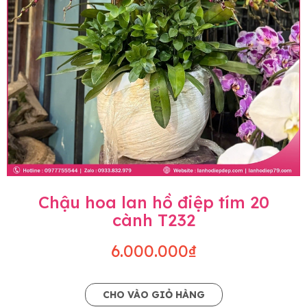
Chậu hoa lan hồ điệp tím 20
cành T232
6.000.000₫
CHO VÀO GIỎ HÀNG