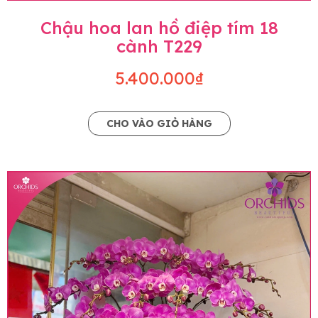
Chậu hoa lan hồ điệp tím 18
cành T229
5.400.000₫
CHO VÀO GIỎ HÀNG