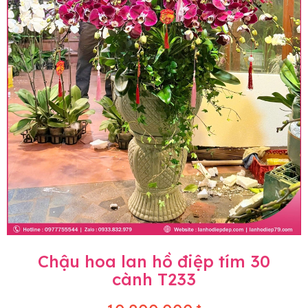
Chậu hoa lan hồ điệp tím 30
cành T233