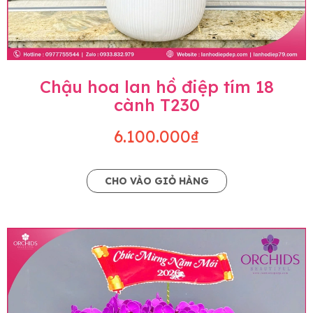
Chậu hoa lan hồ điệp tím 18
cành T230
6.100.000₫
CHO VÀO GIỎ HÀNG