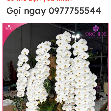
Gọi ngay 0977755544
Lưu ý trước khi đặt hàng
• Về cây hoa: Một chậu hoa lan hồ điệp đẹp và
hoàn chỉnh sẽ được phối ghép từ nhiều cây hoa
và tạo dáng hoàn toàn thủ công nên có thể sẽ
khác nhau đôi chút giữa sản phẩm thực tế và
trên hình. Cây hoa lan còn phụ thuộc theo mùa