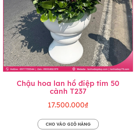
Chậu hoa lan hồ điệp tím 50
cành T237
17.500.000₫
CHO VÀO GIỎ HÀNG