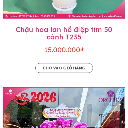
Chậu hoa lan hồ điệp tím 50
cành T235
15.000.000₫
CHO VÀO GIỎ HÀNG