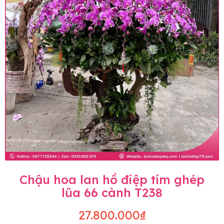
Chậu hoa lan hồ điệp tím ghép
lũa 66 cành T238
27.800.000₫