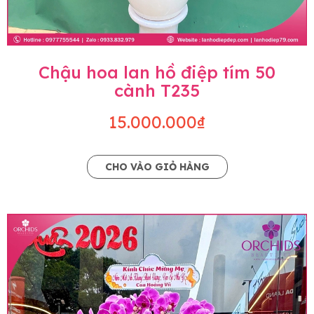
Chậu hoa lan hồ điệp tím 50
cành T235
15.000.000₫
CHO VÀO GIỎ HÀNG