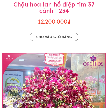
Chậu hoa lan hồ điệp tím 37
cành T234
12.200.000₫
CHO VÀO GIỎ HÀNG