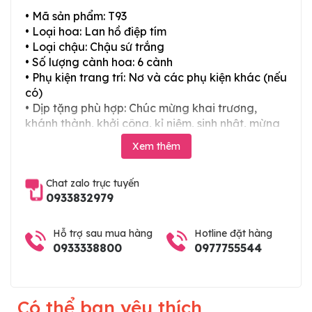
• Mã sản phẩm: T93
• Loại hoa: Lan hồ điệp tím
• Loại chậu: Chậu sứ trắng
• Số lượng cành hoa: 6 cành
• Phụ kiện trang trí: Nơ và các phụ kiện khác (nếu
có)
• Dịp tặng phù hợp: Chúc mừng khai trương,
khánh thành, khởi công, kỉ niệm, sinh nhật, mừng
thọ, mừng cưới, tân gia và các ngày lễ tết trong
Xem thêm
năm
Chat zalo trực tuyến
0933832979
Hỗ trợ sau mua hàng
Hotline đặt hàng
0933338800
0977755544
Có thể bạn yêu thích