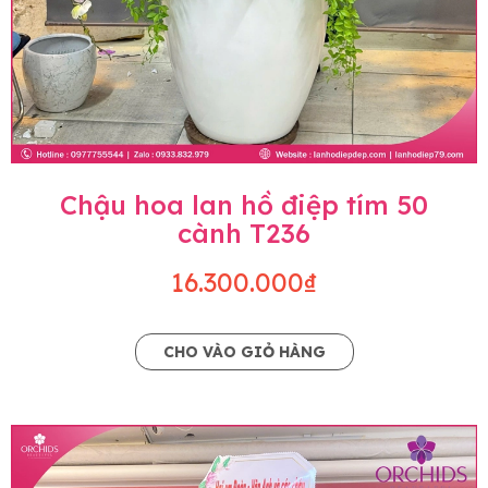
Chậu hoa lan hồ điệp tím 50
cành T236
16.300.000₫
CHO VÀO GIỎ HÀNG