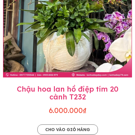
Chậu hoa lan hồ điệp tím 20
cành T232
6.000.000₫
CHO VÀO GIỎ HÀNG