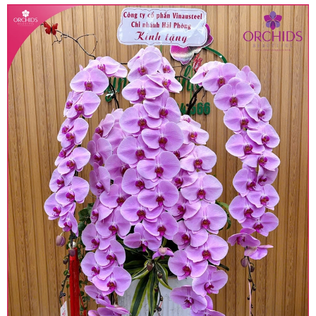
• Giá trên được miễn ship giao trong nội thành,
miễn phí in thiệp - banner theo yêu cầu khách
hàng.
• Beautiful Orchids liên kết với các cửa hàng
trên toàn quốc để phục vụ giao hoa tận nơi, mỗi
khu vực sẽ có mức giá khác nhau (tùy vào chi
phí mặt bằng, nguyên vật liệu,..) nên giá có thể sẽ
thay đổi so với giá niêm yết trên website. Khách
hàng ở Tỉnh thành khác vui lòng chủ động hỏi lại
giá trước khi đặt hàng, shop sẽ chủ động báo giá
chính xác khi có địa chỉ giao hàng cụ thể.