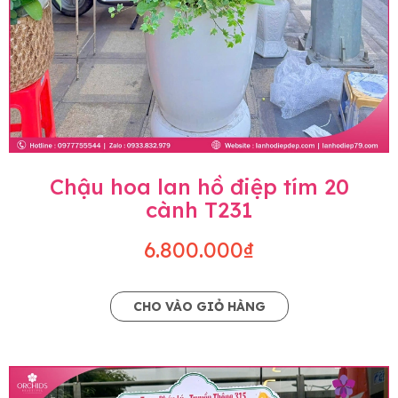
Chậu hoa lan hồ điệp tím 20
cành T231
6.800.000₫
CHO VÀO GIỎ HÀNG