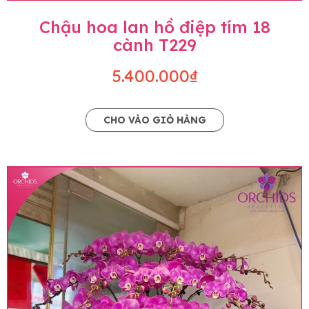
Chậu hoa lan hồ điệp tím 18
cành T229
5.400.000₫
CHO VÀO GIỎ HÀNG