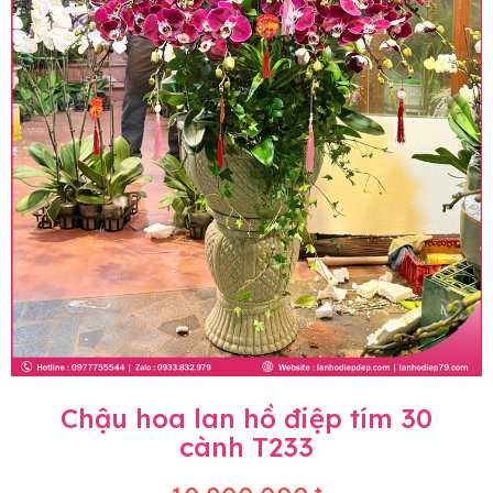
Chậu hoa lan hồ điệp tím 30
cành T233