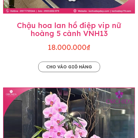
Chậu hoa lan hồ điệp vip nữ
hoàng 5 cành VNH13
18.000.000₫
CHO VÀO GIỎ HÀNG