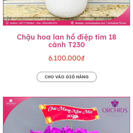
Chậu hoa lan hồ điệp tím 18
cành T230
6.100.000₫
CHO VÀO GIỎ HÀNG