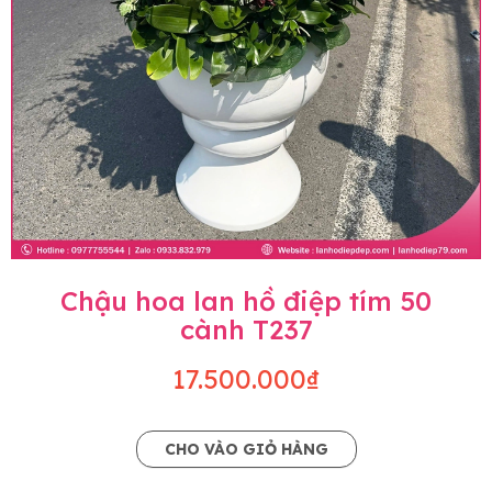
Chậu hoa lan hồ điệp tím 50
cành T237
17.500.000₫
CHO VÀO GIỎ HÀNG