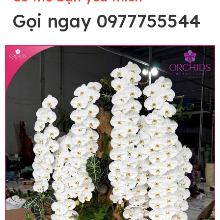
Gọi ngay 0977755544
Lưu ý trước khi đặt hàng
• Về cây hoa: Một chậu hoa lan hồ điệp đẹp và
hoàn chỉnh sẽ được phối ghép từ nhiều cây hoa
và tạo dáng hoàn toàn thủ công nên có thể sẽ
khác nhau đôi chút giữa sản phẩm thực tế và
trên hình. Cây hoa lan còn phụ thuộc theo mùa