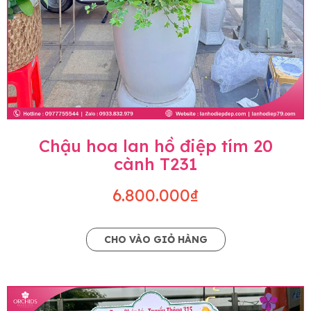
Chậu hoa lan hồ điệp tím 20
cành T231
6.800.000₫
CHO VÀO GIỎ HÀNG