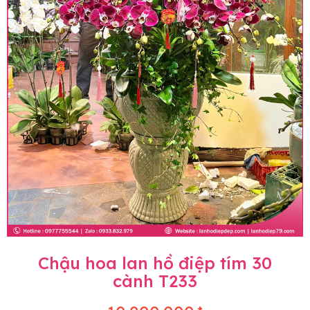
Chậu hoa lan hồ điệp tím 30
cành T233