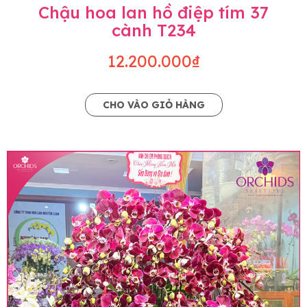
Chậu hoa lan hồ điệp tím 37
cành T234
12.200.000₫
CHO VÀO GIỎ HÀNG