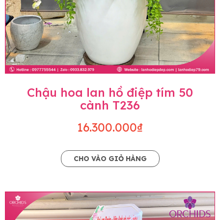
Chậu hoa lan hồ điệp tím 50
cành T236
16.300.000₫
CHO VÀO GIỎ HÀNG