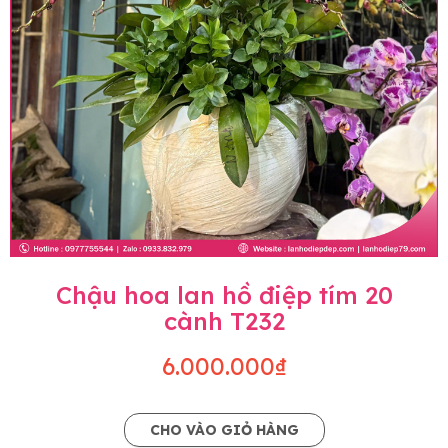
Chậu hoa lan hồ điệp tím 20
cành T232
6.000.000₫
CHO VÀO GIỎ HÀNG