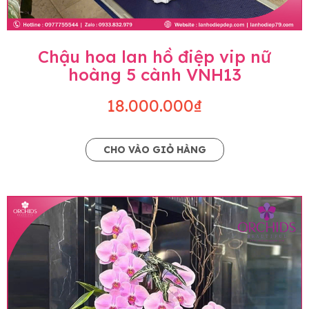
Chậu hoa lan hồ điệp vip nữ
hoàng 5 cành VNH13
18.000.000₫
CHO VÀO GIỎ HÀNG