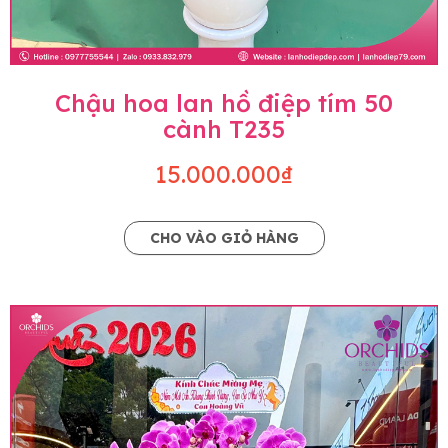
Chậu hoa lan hồ điệp tím 50
cành T235
15.000.000₫
CHO VÀO GIỎ HÀNG