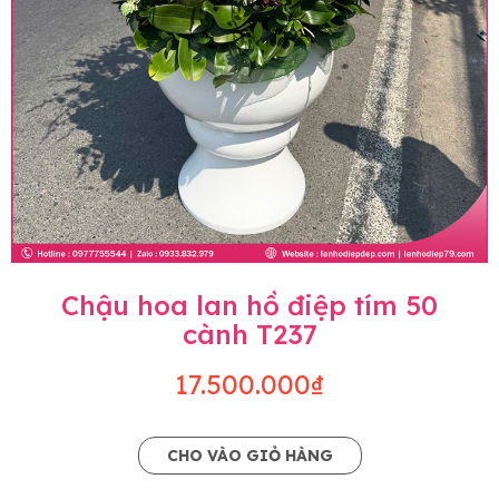
Chậu hoa lan hồ điệp tím 50
cành T237
17.500.000₫
CHO VÀO GIỎ HÀNG