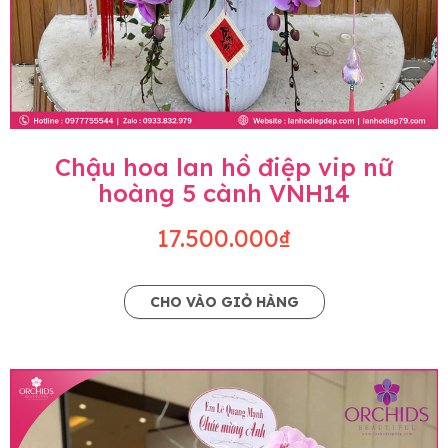
Chậu hoa lan hồ điệp vip nữ
hoàng 5 cành VNH14
17.500.000₫
CHO VÀO GIỎ HÀNG