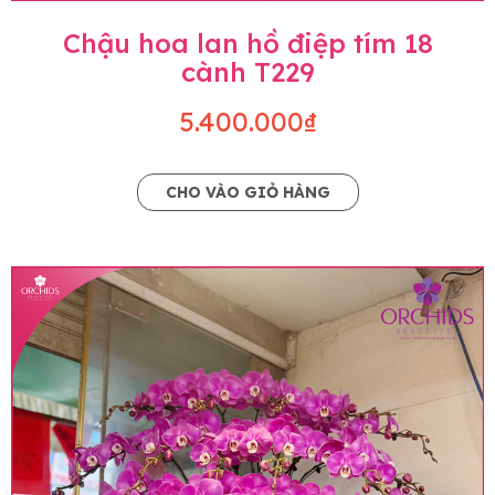
Chậu hoa lan hồ điệp tím 18
cành T229
5.400.000₫
CHO VÀO GIỎ HÀNG