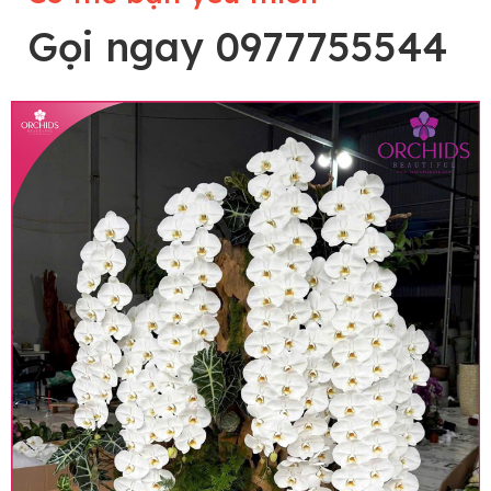
Gọi ngay 0977755544
Lưu ý trước khi đặt hàng
• Về cây hoa: Một chậu hoa lan hồ điệp đẹp và
hoàn chỉnh sẽ được phối ghép từ nhiều cây hoa
và tạo dáng hoàn toàn thủ công nên có thể sẽ
khác nhau đôi chút giữa sản phẩm thực tế và
trên hình. Cây hoa lan còn phụ thuộc theo mùa