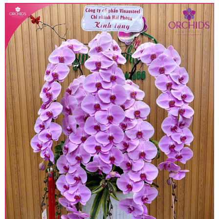
• Giá trên được miễn ship giao trong nội thành,
miễn phí in thiệp - banner theo yêu cầu khách
hàng.
• Beautiful Orchids liên kết với các cửa hàng
trên toàn quốc để phục vụ giao hoa tận nơi, mỗi
khu vực sẽ có mức giá khác nhau (tùy vào chi
phí mặt bằng, nguyên vật liệu,..) nên giá có thể sẽ
thay đổi so với giá niêm yết trên website. Khách
hàng ở Tỉnh thành khác vui lòng chủ động hỏi lại
giá trước khi đặt hàng, shop sẽ chủ động báo giá
chính xác khi có địa chỉ giao hàng cụ thể.