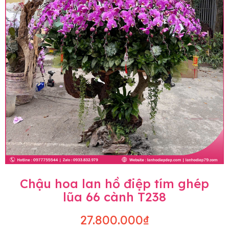
Chậu hoa lan hồ điệp tím ghép
lũa 66 cành T238
27.800.000₫