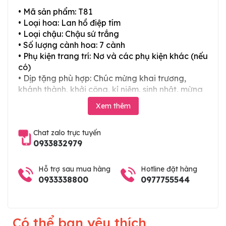
• Mã sản phẩm: T81
• Loại hoa: Lan hồ điệp tím
• Loại chậu: Chậu sứ trắng
• Số lượng cành hoa: 7 cành
• Phụ kiện trang trí: Nơ và các phụ kiện khác (nếu
có)
• Dịp tặng phù hợp: Chúc mừng khai trương,
khánh thành, khởi công, kỉ niệm, sinh nhật, mừng
thọ, mừng cưới, tân gia và các ngày lễ tết trong
Xem thêm
năm
Chat zalo trực tuyến
0933832979
Hỗ trợ sau mua hàng
Hotline đặt hàng
0933338800
0977755544
Có thể bạn yêu thích