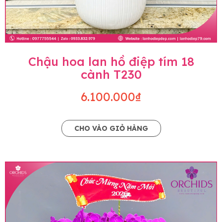
Chậu hoa lan hồ điệp tím 18
cành T230
6.100.000₫
CHO VÀO GIỎ HÀNG