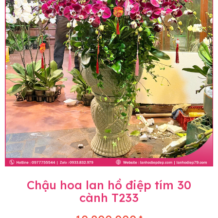
Chậu hoa lan hồ điệp tím 30
cành T233