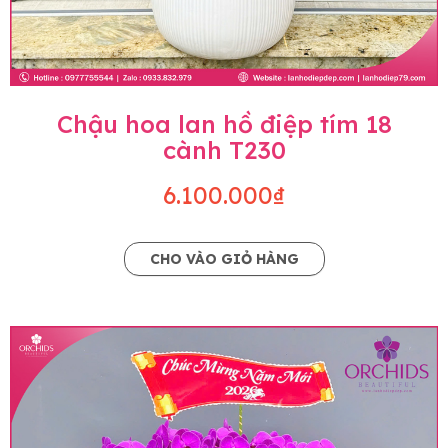
Chậu hoa lan hồ điệp tím 18
cành T230
6.100.000₫
CHO VÀO GIỎ HÀNG