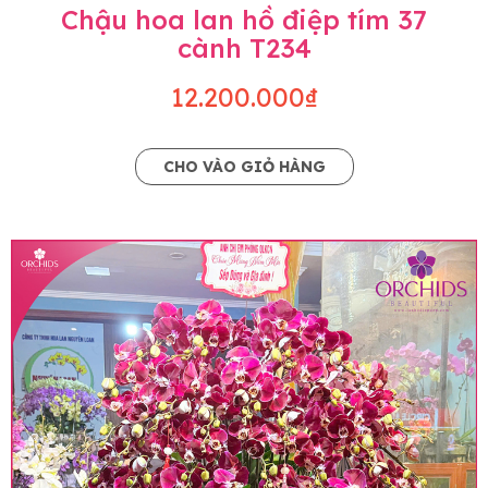
Chậu hoa lan hồ điệp tím 37
cành T234
12.200.000₫
CHO VÀO GIỎ HÀNG