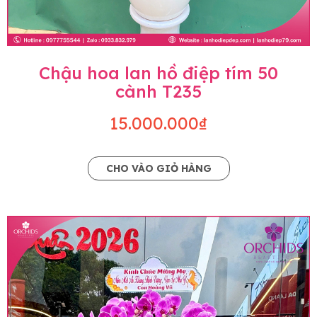
Chậu hoa lan hồ điệp tím 50
cành T235
15.000.000₫
CHO VÀO GIỎ HÀNG