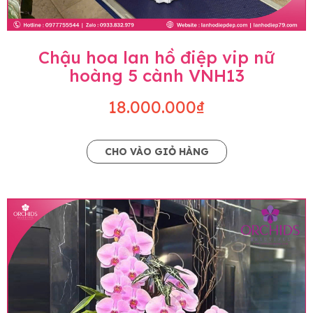
Chậu hoa lan hồ điệp vip nữ
hoàng 5 cành VNH13
18.000.000₫
CHO VÀO GIỎ HÀNG