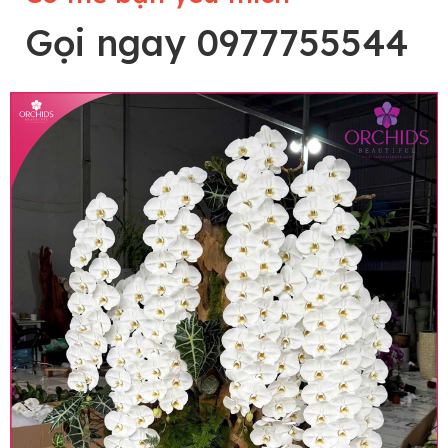
Gọi ngay 0977755544
Lưu ý trước khi đặt hàng
• Về cây hoa: Một chậu hoa lan hồ điệp đẹp và
hoàn chỉnh sẽ được phối ghép từ nhiều cây hoa
và tạo dáng hoàn toàn thủ công nên có thể sẽ
khác nhau đôi chút giữa sản phẩm thực tế và
trên hình. Cây hoa lan còn phụ thuộc theo mùa