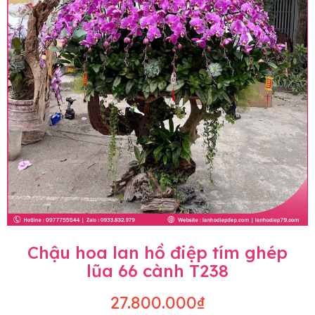
Chậu hoa lan hồ điệp tím ghép
lũa 66 cành T238
27.800.000₫