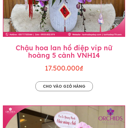
Chậu hoa lan hồ điệp vip nữ
hoàng 5 cành VNH14
17.500.000₫
CHO VÀO GIỎ HÀNG