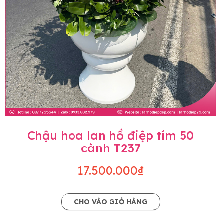
Chậu hoa lan hồ điệp tím 50
cành T237
17.500.000₫
CHO VÀO GIỎ HÀNG