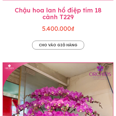
Chậu hoa lan hồ điệp tím 18
cành T229
5.400.000₫
CHO VÀO GIỎ HÀNG