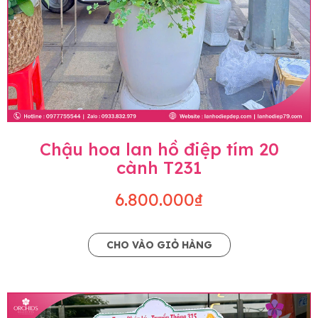
Chậu hoa lan hồ điệp tím 20
cành T231
6.800.000₫
CHO VÀO GIỎ HÀNG