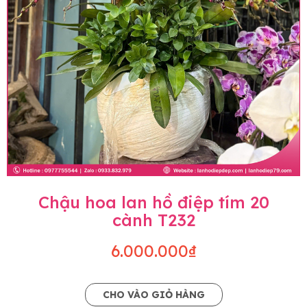
Chậu hoa lan hồ điệp tím 20
cành T232
6.000.000₫
CHO VÀO GIỎ HÀNG