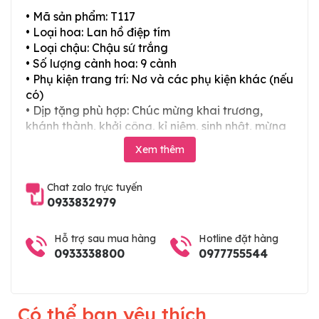
• Mã sản phẩm: T117
• Loại hoa: Lan hồ điệp tím
• Loại chậu: Chậu sứ trắng
• Số lượng cành hoa: 9 cành
• Phụ kiện trang trí: Nơ và các phụ kiện khác (nếu
có)
• Dịp tặng phù hợp: Chúc mừng khai trương,
khánh thành, khởi công, kỉ niệm, sinh nhật, mừng
thọ, mừng cưới, tân gia và các ngày lễ tết trong
Xem thêm
năm
Chat zalo trực tuyến
0933832979
Hỗ trợ sau mua hàng
Hotline đặt hàng
0933338800
0977755544
Có thể bạn yêu thích