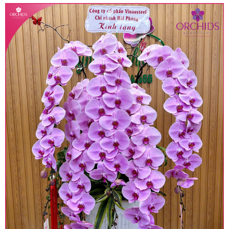
• Giá trên được miễn ship giao trong nội thành,
miễn phí in thiệp - banner theo yêu cầu khách
hàng.
• Beautiful Orchids liên kết với các cửa hàng
trên toàn quốc để phục vụ giao hoa tận nơi, mỗi
khu vực sẽ có mức giá khác nhau (tùy vào chi
phí mặt bằng, nguyên vật liệu,..) nên giá có thể sẽ
thay đổi so với giá niêm yết trên website. Khách
hàng ở Tỉnh thành khác vui lòng chủ động hỏi lại
giá trước khi đặt hàng, shop sẽ chủ động báo giá
chính xác khi có địa chỉ giao hàng cụ thể.