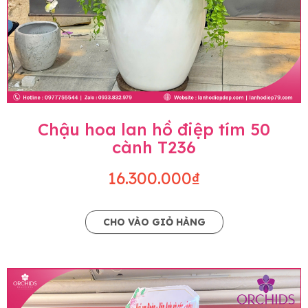
Chậu hoa lan hồ điệp tím 50
cành T236
16.300.000₫
CHO VÀO GIỎ HÀNG