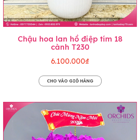
Chậu hoa lan hồ điệp tím 18
cành T230
6.100.000₫
CHO VÀO GIỎ HÀNG