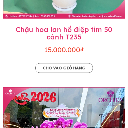
Chậu hoa lan hồ điệp tím 50
cành T235
15.000.000₫
CHO VÀO GIỎ HÀNG