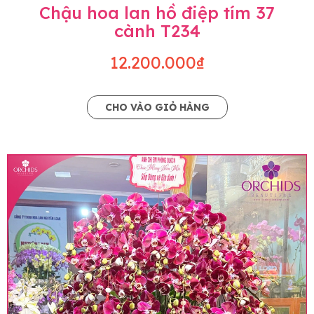
Chậu hoa lan hồ điệp tím 37
cành T234
12.200.000₫
CHO VÀO GIỎ HÀNG