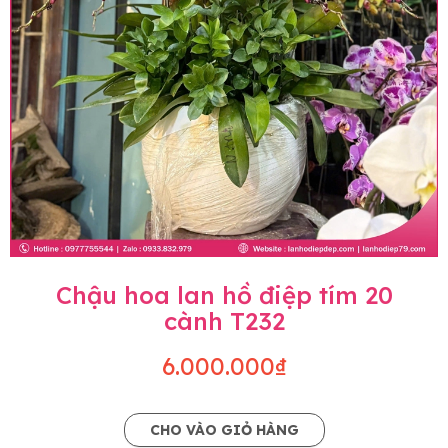
Chậu hoa lan hồ điệp tím 20
cành T232
6.000.000₫
CHO VÀO GIỎ HÀNG