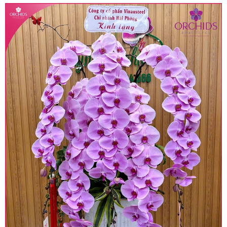
• Giá trên được miễn ship giao trong nội thành,
miễn phí in thiệp - banner theo yêu cầu khách
hàng.
• Beautiful Orchids liên kết với các cửa hàng
trên toàn quốc để phục vụ giao hoa tận nơi, mỗi
khu vực sẽ có mức giá khác nhau (tùy vào chi
phí mặt bằng, nguyên vật liệu,..) nên giá có thể sẽ
thay đổi so với giá niêm yết trên website. Khách
hàng ở Tỉnh thành khác vui lòng chủ động hỏi lại
giá trước khi đặt hàng, shop sẽ chủ động báo giá
chính xác khi có địa chỉ giao hàng cụ thể.