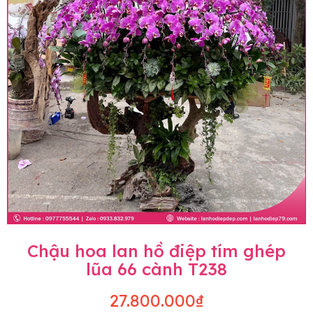
Chậu hoa lan hồ điệp tím ghép
lũa 66 cành T238
27.800.000₫