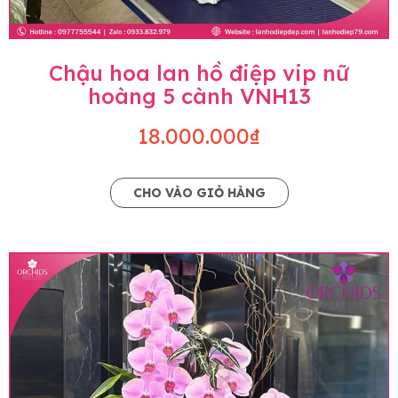
Chậu hoa lan hồ điệp vip nữ
hoàng 5 cành VNH13
18.000.000₫
CHO VÀO GIỎ HÀNG