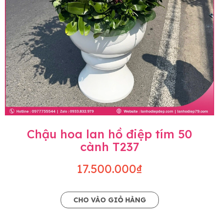
Chậu hoa lan hồ điệp tím 50
cành T237
17.500.000₫
CHO VÀO GIỎ HÀNG