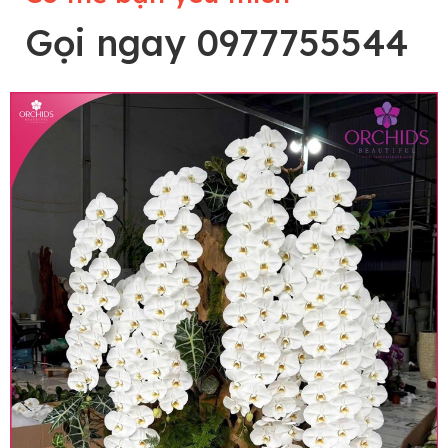
Gọi ngay 0977755544
Lưu ý trước khi đặt hàng
• Về cây hoa: Một chậu hoa lan hồ điệp đẹp và
hoàn chỉnh sẽ được phối ghép từ nhiều cây hoa
và tạo dáng hoàn toàn thủ công nên có thể sẽ
khác nhau đôi chút giữa sản phẩm thực tế và
trên hình. Cây hoa lan còn phụ thuộc theo mùa