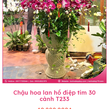
Chậu hoa lan hồ điệp tím 30
cành T233