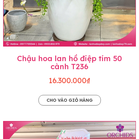
Chậu hoa lan hồ điệp tím 50
cành T236
16.300.000₫
CHO VÀO GIỎ HÀNG