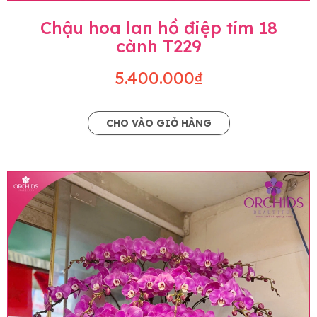
Chậu hoa lan hồ điệp tím 18
cành T229
5.400.000₫
CHO VÀO GIỎ HÀNG