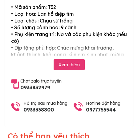
• Mã sản phẩm: T32
• Loại hoa: Lan hồ điệp tím
• Loại chậu: Chậu sứ trắng
• Số lượng cành hoa: 9 cành
• Phụ kiện trang trí: Nơ và các phụ kiện khác (nếu
có)
• Dịp tặng phù hợp: Chúc mừng khai trương,
khánh thành, khởi công, kỉ niệm, sinh nhật, mừng
thọ, mừng cưới, tân gia và các ngày lễ tết trong
Xem thêm
năm
Chat zalo trực tuyến
0933832979
Hỗ trợ sau mua hàng
Hotline đặt hàng
0933338800
0977755544
Có thể bạn yêu thích