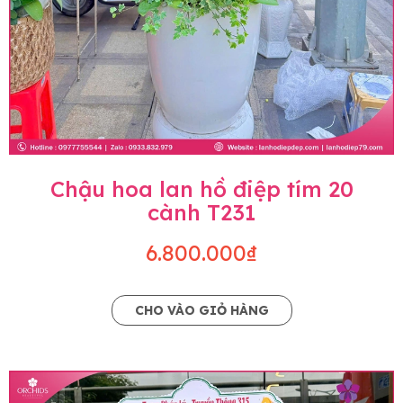
Chậu hoa lan hồ điệp tím 20
cành T231
6.800.000₫
CHO VÀO GIỎ HÀNG