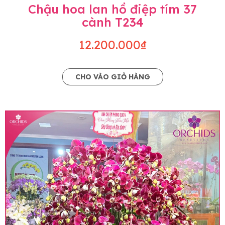
Chậu hoa lan hồ điệp tím 37
cành T234
12.200.000₫
CHO VÀO GIỎ HÀNG