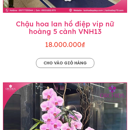
Chậu hoa lan hồ điệp vip nữ
hoàng 5 cành VNH13
18.000.000₫
CHO VÀO GIỎ HÀNG