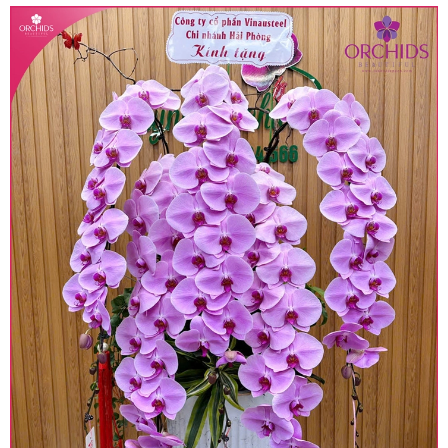
• Giá trên được miễn ship giao trong nội thành,
miễn phí in thiệp - banner theo yêu cầu khách
hàng.
• Beautiful Orchids liên kết với các cửa hàng
trên toàn quốc để phục vụ giao hoa tận nơi, mỗi
khu vực sẽ có mức giá khác nhau (tùy vào chi
phí mặt bằng, nguyên vật liệu,..) nên giá có thể sẽ
thay đổi so với giá niêm yết trên website. Khách
hàng ở Tỉnh thành khác vui lòng chủ động hỏi lại
giá trước khi đặt hàng, shop sẽ chủ động báo giá
chính xác khi có địa chỉ giao hàng cụ thể.