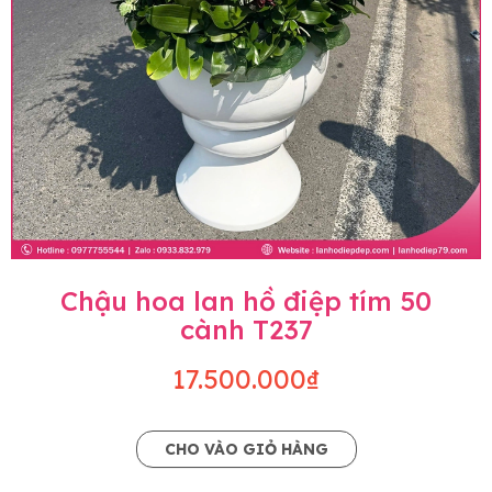
Chậu hoa lan hồ điệp tím 50
cành T237
17.500.000₫
CHO VÀO GIỎ HÀNG