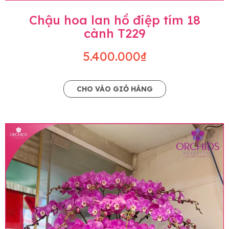
Chậu hoa lan hồ điệp tím 18
cành T229
5.400.000₫
CHO VÀO GIỎ HÀNG