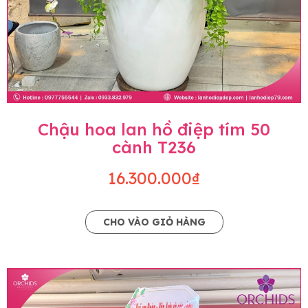
Chậu hoa lan hồ điệp tím 50
cành T236
16.300.000₫
CHO VÀO GIỎ HÀNG