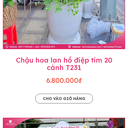
Chậu hoa lan hồ điệp tím 20
cành T231
6.800.000₫
CHO VÀO GIỎ HÀNG