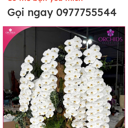
Gọi ngay 0977755544
Lưu ý trước khi đặt hàng
• Về cây hoa: Một chậu hoa lan hồ điệp đẹp và
hoàn chỉnh sẽ được phối ghép từ nhiều cây hoa
và tạo dáng hoàn toàn thủ công nên có thể sẽ
khác nhau đôi chút giữa sản phẩm thực tế và
trên hình. Cây hoa lan còn phụ thuộc theo mùa