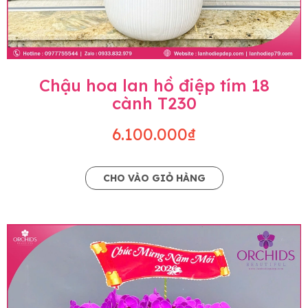
Chậu hoa lan hồ điệp tím 18
cành T230
6.100.000₫
CHO VÀO GIỎ HÀNG