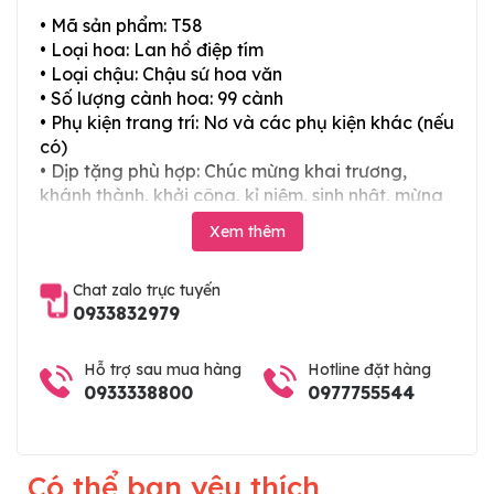
• Mã sản phẩm: T58
• Loại hoa: Lan hồ điệp tím
• Loại chậu: Chậu sứ hoa văn
• Số lượng cành hoa: 99 cành
• Phụ kiện trang trí: Nơ và các phụ kiện khác (nếu
có)
• Dịp tặng phù hợp: Chúc mừng khai trương,
khánh thành, khởi công, kỉ niệm, sinh nhật, mừng
thọ, mừng cưới, tân gia và các ngày lễ tết trong
Xem thêm
năm
Chat zalo trực tuyến
0933832979
Hỗ trợ sau mua hàng
Hotline đặt hàng
0933338800
0977755544
Có thể bạn yêu thích