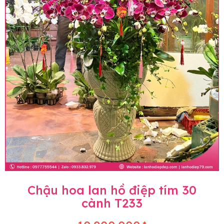
Chậu hoa lan hồ điệp tím 30
cành T233