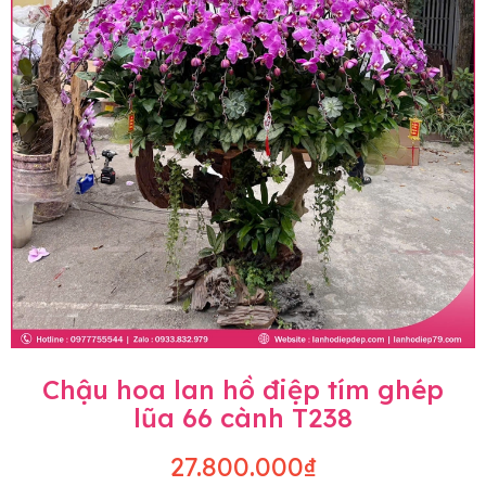
Chậu hoa lan hồ điệp tím ghép
lũa 66 cành T238
27.800.000₫