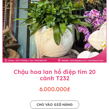
Chậu hoa lan hồ điệp tím 20
cành T232
6.000.000₫
CHO VÀO GIỎ HÀNG