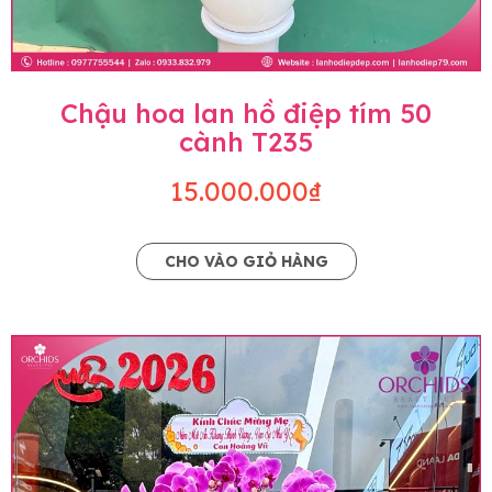
Chậu hoa lan hồ điệp tím 50
cành T235
15.000.000₫
CHO VÀO GIỎ HÀNG