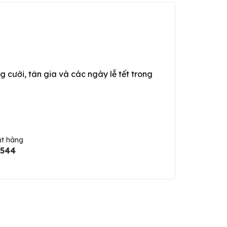
g cưới, tân gia và các ngày lễ tết trong
ặt hàng
5544