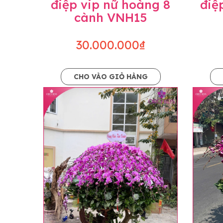
điệp vip nữ hoàng 8
điệ
cành VNH15
30.000.000₫
CHO VÀO GIỎ HÀNG
Lưu ý trước khi đặt hàng
• Về cây hoa: Một chậu hoa lan hồ điệp đẹ
khác nhau đôi chút giữa sản phẩm thực tế 
nhiều, nở ít khi shop có sẵn nên sẽ thay đổ
• Về kiểu dáng & phụ kiện: Beautiful Orc
nếu có thay đổi về màu sắc hoa và kiểu ch
loại hoa và phụ kiện thay thế, vẫn giữ ng