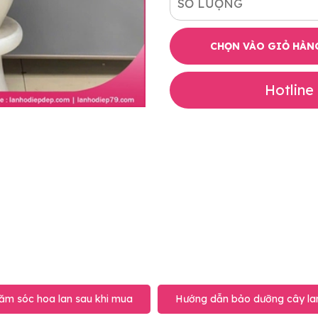
SỐ LƯỢNG
CHỌN VÀO GIỎ HÀN
Hotline
ăm sóc hoa lan sau khi mua
Hướng dẫn bảo dưỡng cây lan