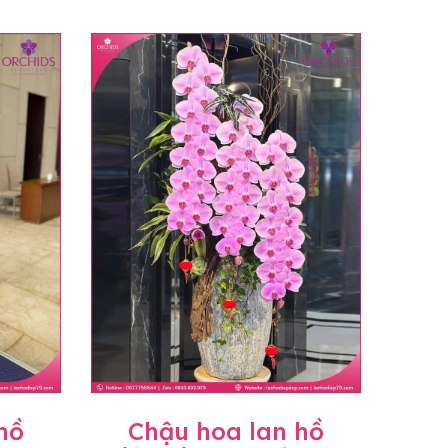
hồ
Chậu hoa lan hồ