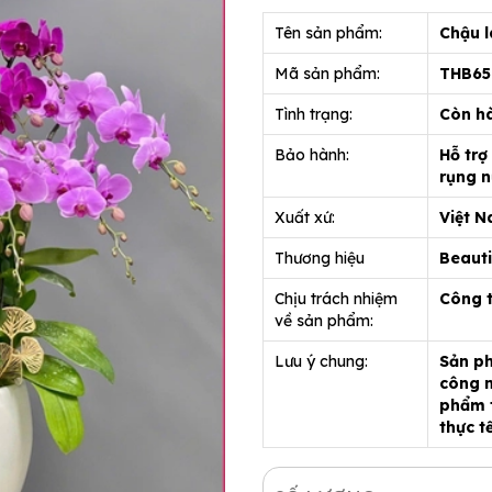
Tên sản phẩm:
Chậu l
Mã sản phẩm:
THB6
Tình trạng:
Còn h
Bảo hành:
Hỗ trợ
rụng n
Xuất xứ:
Việt 
Thương hiệu
Beauti
Chịu trách nhiệm
Công 
về sản phẩm:
Lưu ý chung:
Sản ph
công n
phẩm t
thực t