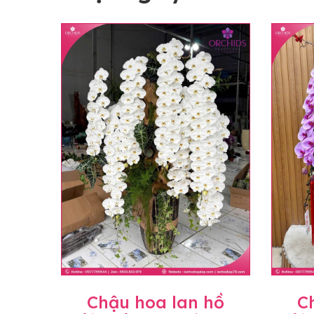
Chậu hoa lan hồ
C