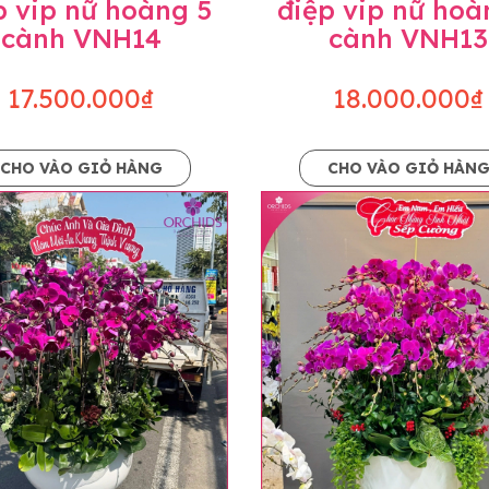
p vip nữ hoàng 5
điệp vip nữ hoà
cành VNH14
cành VNH13
17.500.000₫
18.000.000₫
CHO VÀO GIỎ HÀNG
CHO VÀO GIỎ HÀN
p và hoàn chỉnh sẽ được phối ghép từ nhiều cây hoa và tạ
và trên hình. Cây hoa lan còn phụ thuộc theo mùa và điều 
i về độ dầy hoa, thưa hoa và cách trang trí.
hids cam kết sản phẩm được thực hiện dựa trên mẫu đã ch
ậu cũng như phụ kiện trang trí chúng tôi sẽ chủ động liên 
uyên mức giá không thay đổi. Trường hợp không đủ thời gia