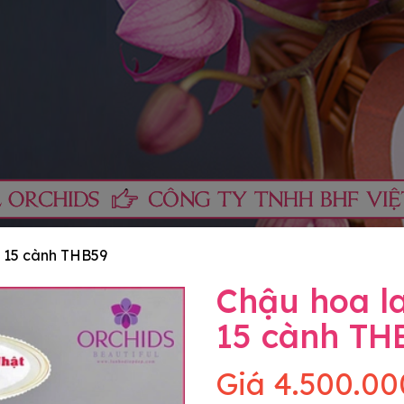
g 15 cành THB59
Chậu hoa la
15 cành TH
Giá
4.500.00