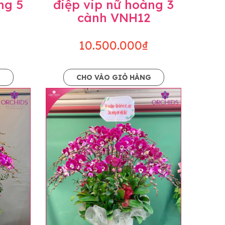
ng 5
điệp vip nữ hoàng 3
cành VNH12
10.500.000₫
G
CHO VÀO GIỎ HÀNG
o dáng hoàn toàn thủ công nên có thể sẽ
kiện khách quan, tùy vào thời điểm hoa nở
ọn với mức độ giống mẫu khoảng 80-90%,
lạc với khách hàng để thông báo và tư vấn
n hoặc không liên lạc được với người