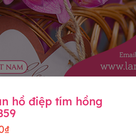
n hồ điệp tím hồng
B59
0₫