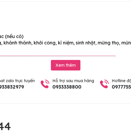
ác (nếu có)
 khánh thành, khởi công, kỉ niệm, sinh nhật, mừng thọ, mừn
Xem thêm
at zalo trực tuyến
Hỗ trợ sau mua hàng
Hotline đ
933832979
0933338800
097775
44