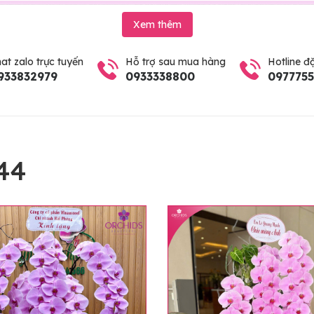
Xem thêm
at zalo trực tuyến
Hỗ trợ sau mua hàng
Hotline đ
933832979
0933338800
097775
44