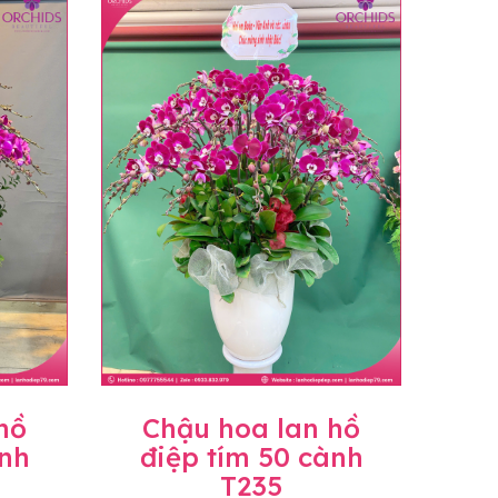
n hoặc không liên lạc được với người
họn.
ịnh hiện hành.
c sẽ có mức giá khác nhau (tùy vào chi phí
ở Tỉnh thành khác vui lòng chủ động hỏi lại
hồ
Chậu hoa lan hồ
ành
điệp tím 50 cành
T235