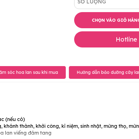
SỐ LƯỢNG
CHỌN VÀO GIỎ HÀN
Hotline
ăm sóc hoa lan sau khi mua
Hướng dẫn bảo dưỡng cây lan
ác (nếu có)
 khánh thành, khởi công, kỉ niệm, sinh nhật, mừng thọ, mừn
oa lan viếng đám tang