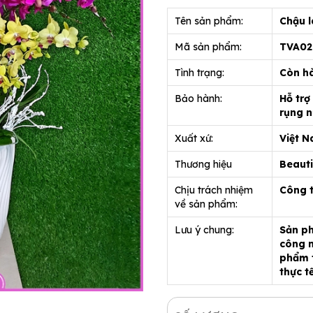
Tên sản phẩm:
Chậu l
Mã sản phẩm:
TVA02
Tình trạng:
Còn h
Bảo hành:
Hỗ trợ
rụng n
Xuất xứ:
Việt 
Thương hiệu
Beauti
Chịu trách nhiệm
Công 
về sản phẩm:
Lưu ý chung:
Sản ph
công n
phẩm t
thực t