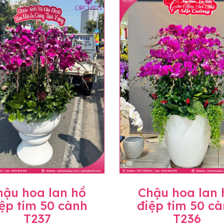
uyên mức giá không thay đổi. Trường hợp không đủ thời gia
hoa lan khác có ý nghĩa và màu sắc gần giống với mẫu đã c
trị gia tăng (thuế VAT), mức thuế được áp dụng theo quy đ
hành, miễn phí in thiệp - banner theo yêu cầu khách hàng.
àng trên toàn quốc để phục vụ giao hoa tận nơi, mỗi khu vự
ể sẽ thay đổi so với giá niêm yết trên website. Khách hàng 
áo giá chính xác khi có địa chỉ giao hàng cụ thể.
hậu hoa lan hồ
Chậu hoa lan 
ệp tím 50 cành
điệp tím 50 c
T237
T236