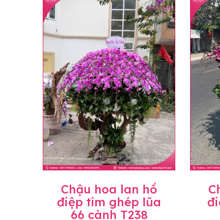
loại hoa và phụ kiện thay thế, vẫn giữ ng
đặt, chúng tôi sẽ chủ động thay thế loại 
Lưu ý về giá niêm yết
• Giá trên website chưa bao gồm thuế giá 
• Giá trên được miễn ship giao trong nội t
• Beautiful Orchids liên kết với các cửa h
mặt bằng, nguyên vật liệu,..) nên giá có th
giá trước khi đặt hàng, shop sẽ chủ động b
Chậu hoa lan hồ
C
điệp tím ghép lũa
đi
66 cành T238