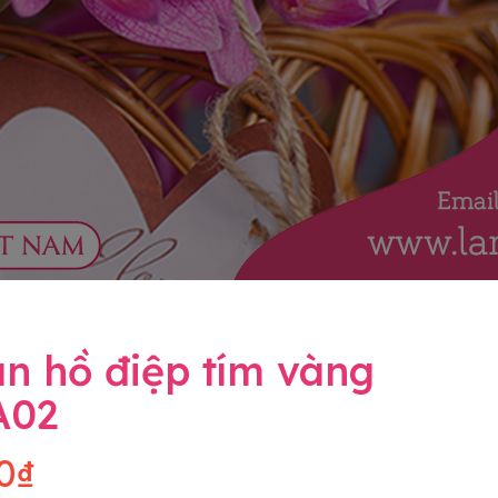
n hồ điệp tím vàng
A02
0₫