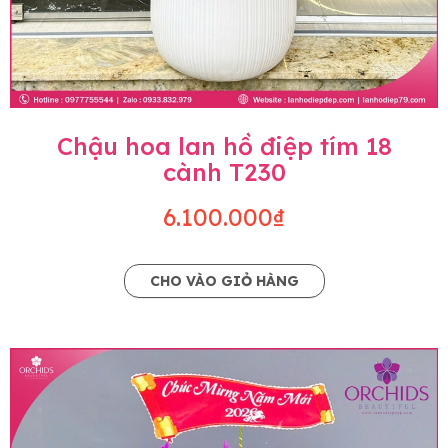
Chậu hoa lan hồ điệp tím 18
cành T230
6.100.000₫
CHO VÀO GIỎ HÀNG