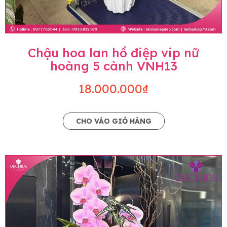
Chậu hoa lan hồ điệp vip nữ
hoàng 5 cành VNH13
18.000.000₫
CHO VÀO GIỎ HÀNG