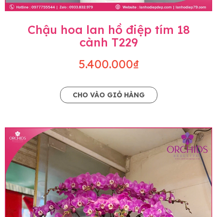
Chậu hoa lan hồ điệp tím 18
cành T229
5.400.000₫
CHO VÀO GIỎ HÀNG