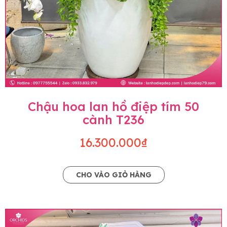
Chậu hoa lan hồ điệp tím 50
cành T236
16.300.000₫
CHO VÀO GIỎ HÀNG