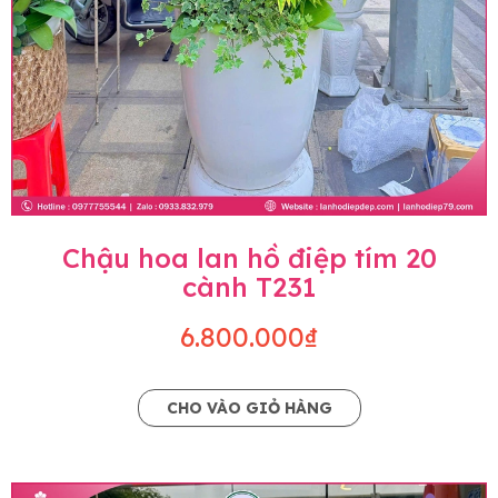
Chậu hoa lan hồ điệp tím 20
cành T231
6.800.000₫
CHO VÀO GIỎ HÀNG