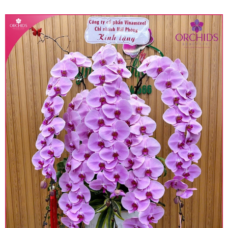
quy định hiện hành.
• Giá trên được miễn ship giao trong nội thành,
miễn phí in thiệp - banner theo yêu cầu khách
hàng.
• Beautiful Orchids liên kết với các cửa hàng
trên toàn quốc để phục vụ giao hoa tận nơi, mỗi
khu vực sẽ có mức giá khác nhau (tùy vào chi
phí mặt bằng, nguyên vật liệu,..) nên giá có thể sẽ
thay đổi so với giá niêm yết trên website. Khách
hàng ở Tỉnh thành khác vui lòng chủ động hỏi lại
giá trước khi đặt hàng, shop sẽ chủ động báo giá
chính xác khi có địa chỉ giao hàng cụ thể.