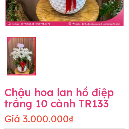
Chậu hoa lan hồ điệp
trắng 10 cành TR133
Giá
3.000.000₫