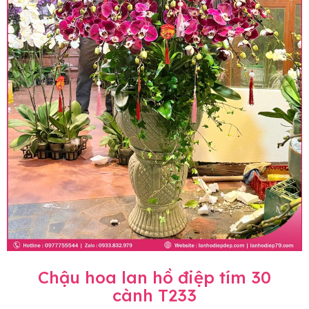
Chậu hoa lan hồ điệp tím 30
cành T233