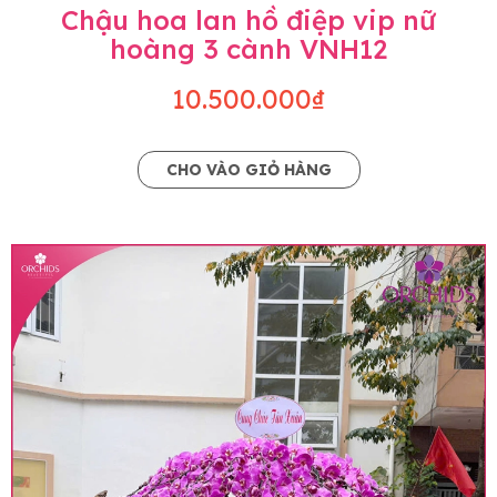
Chậu hoa lan hồ điệp vip nữ
hoàng 3 cành VNH12
10.500.000₫
CHO VÀO GIỎ HÀNG