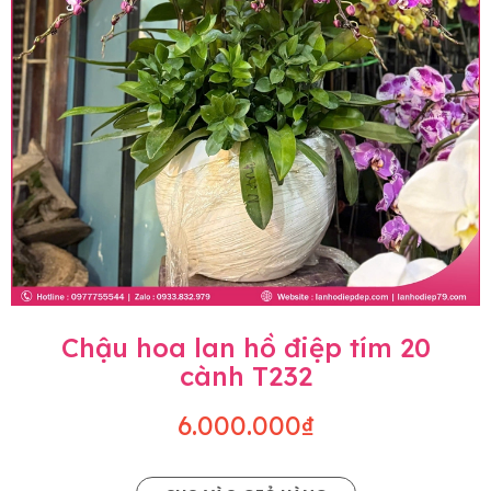
Chậu hoa lan hồ điệp tím 20
cành T232
6.000.000₫