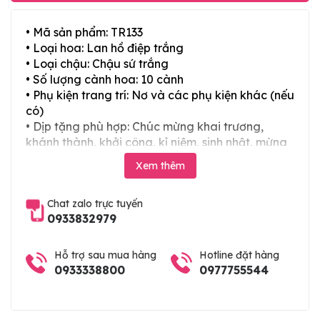
• Mã sản phẩm: TR133
• Loại hoa: Lan hồ điệp trắng
• Loại chậu: Chậu sứ trắng
• Số lượng cành hoa: 10 cành
• Phụ kiện trang trí: Nơ và các phụ kiện khác (nếu
có)
• Dịp tặng phù hợp: Chúc mừng khai trương,
khánh thành, khởi công, kỉ niệm, sinh nhật, mừng
thọ, mừng cưới, tân gia và các ngày lễ tết trong
Xem thêm
năm
Chat zalo trực tuyến
0933832979
Hỗ trợ sau mua hàng
Hotline đặt hàng
0933338800
0977755544