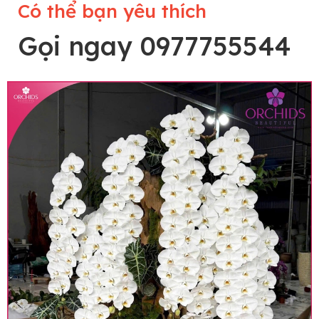
Có thể bạn yêu thích
Gọi ngay 0977755544
Lưu ý trước khi đặt hàng
• Về cây hoa: Một chậu hoa lan hồ điệp đẹp và
hoàn chỉnh sẽ được phối ghép từ nhiều cây hoa
và tạo dáng hoàn toàn thủ công nên có thể sẽ
khác nhau đôi chút giữa sản phẩm thực tế và