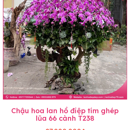
Chậu hoa lan hồ điệp tím ghép
lũa 66 cành T238