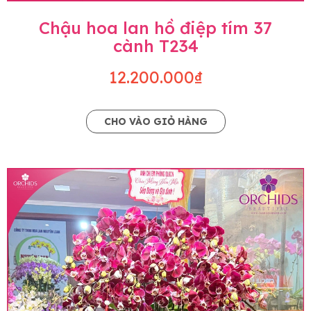
Chậu hoa lan hồ điệp tím 37
cành T234
12.200.000₫
CHO VÀO GIỎ HÀNG