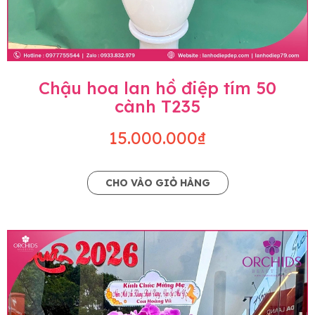
Chậu hoa lan hồ điệp tím 50
cành T235
15.000.000₫
CHO VÀO GIỎ HÀNG