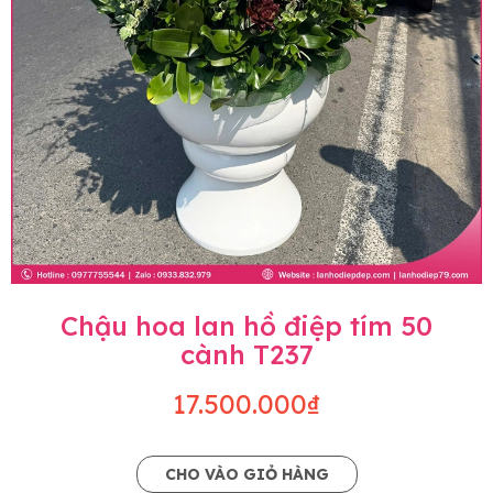
Chậu hoa lan hồ điệp tím 50
cành T237
17.500.000₫
CHO VÀO GIỎ HÀNG