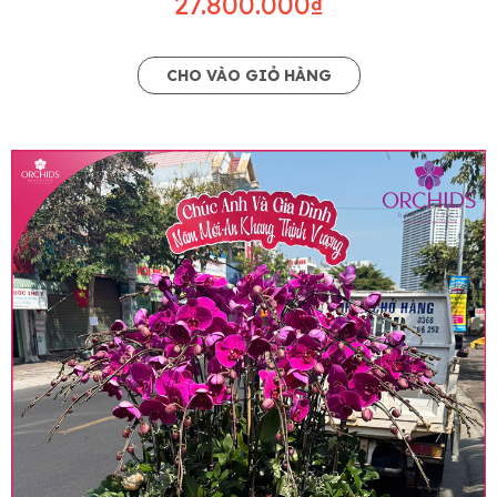
27.800.000₫
CHO VÀO GIỎ HÀNG