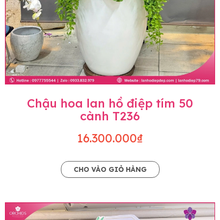
Chậu hoa lan hồ điệp tím 50
cành T236
16.300.000₫
CHO VÀO GIỎ HÀNG