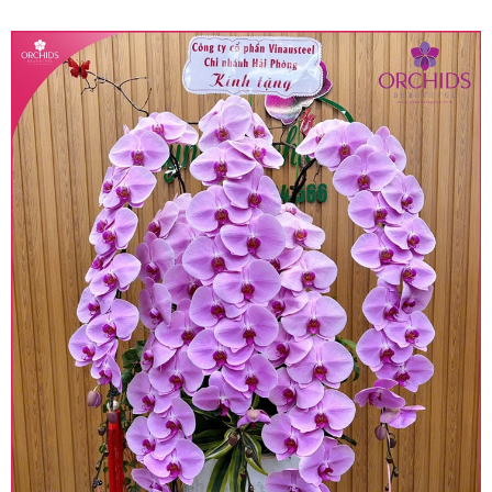
quy định hiện hành.
• Giá trên được miễn ship giao trong nội thành,
miễn phí in thiệp - banner theo yêu cầu khách
hàng.
• Beautiful Orchids liên kết với các cửa hàng
trên toàn quốc để phục vụ giao hoa tận nơi, mỗi
khu vực sẽ có mức giá khác nhau (tùy vào chi
phí mặt bằng, nguyên vật liệu,..) nên giá có thể sẽ
thay đổi so với giá niêm yết trên website. Khách
hàng ở Tỉnh thành khác vui lòng chủ động hỏi lại
giá trước khi đặt hàng, shop sẽ chủ động báo giá
chính xác khi có địa chỉ giao hàng cụ thể.