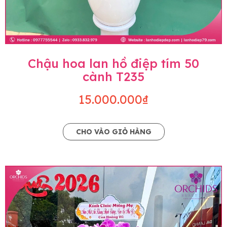
Chậu hoa lan hồ điệp tím 50
cành T235
15.000.000₫
CHO VÀO GIỎ HÀNG