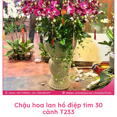
Chậu hoa lan hồ điệp tím 30
cành T233