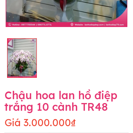
Chậu hoa lan hồ điệp
trắng 10 cành TR48
Giá
3.000.000₫