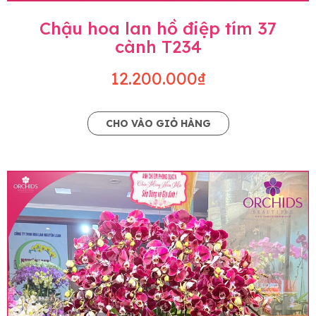
Chậu hoa lan hồ điệp tím 37
cành T234
12.200.000₫
CHO VÀO GIỎ HÀNG