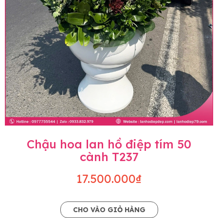
Chậu hoa lan hồ điệp tím 50
cành T237
17.500.000₫
CHO VÀO GIỎ HÀNG