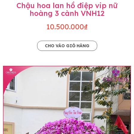
Chậu hoa lan hồ điệp vip nữ
hoàng 3 cành VNH12
10.500.000₫
CHO VÀO GIỎ HÀNG