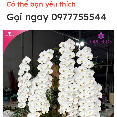
Có thể bạn yêu thích
Gọi ngay 0977755544
Lưu ý trước khi đặt hàng
• Về cây hoa: Một chậu hoa lan hồ điệp đẹp và
hoàn chỉnh sẽ được phối ghép từ nhiều cây hoa
và tạo dáng hoàn toàn thủ công nên có thể sẽ
khác nhau đôi chút giữa sản phẩm thực tế và