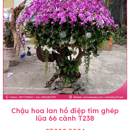
Chậu hoa lan hồ điệp tím ghép
lũa 66 cành T238