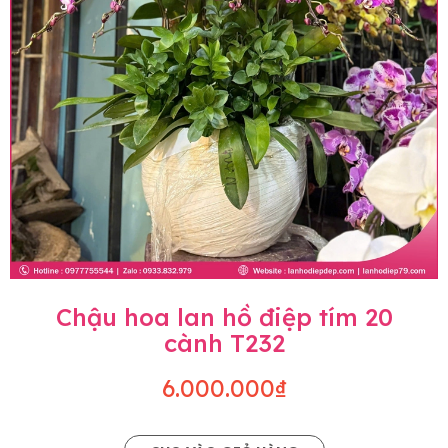
Chậu hoa lan hồ điệp tím 20
cành T232
6.000.000₫