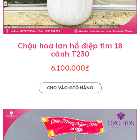
Chậu hoa lan hồ điệp tím 18
cành T230
6.100.000₫
CHO VÀO GIỎ HÀNG