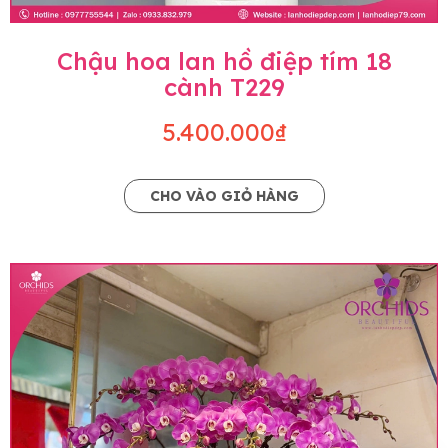
Chậu hoa lan hồ điệp tím 18
cành T229
5.400.000₫
CHO VÀO GIỎ HÀNG