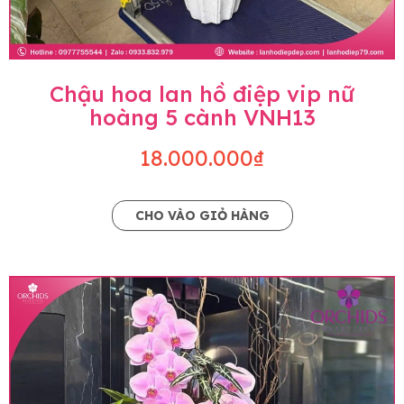
Chậu hoa lan hồ điệp vip nữ
hoàng 5 cành VNH13
18.000.000₫
CHO VÀO GIỎ HÀNG