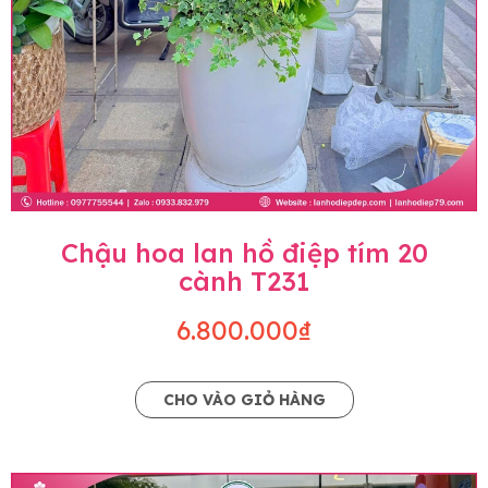
Chậu hoa lan hồ điệp tím 20
cành T231
6.800.000₫
CHO VÀO GIỎ HÀNG