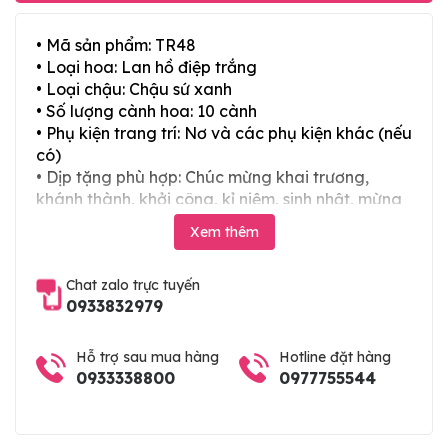
• Mã sản phẩm: TR48
• Loại hoa: Lan hồ điệp trắng
• Loại chậu: Chậu sứ xanh
• Số lượng cành hoa: 10 cành
• Phụ kiện trang trí: Nơ và các phụ kiện khác (nếu
có)
• Dịp tặng phù hợp: Chúc mừng khai trương,
khánh thành, khởi công, kỉ niệm, sinh nhật, mừng
thọ, mừng cưới, tân gia và các ngày lễ tết trong
Xem thêm
năm
Chat zalo trực tuyến
0933832979
Hỗ trợ sau mua hàng
Hotline đặt hàng
0933338800
0977755544