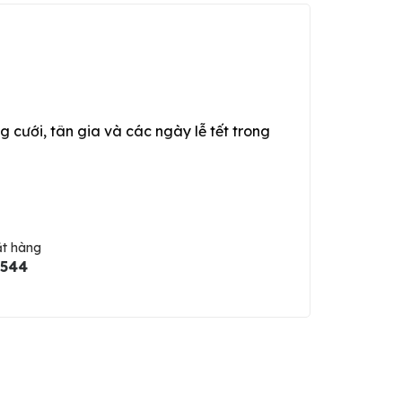
g cưới, tân gia và các ngày lễ tết trong
ặt hàng
5544