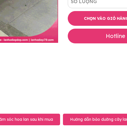
SỐ LƯỢNG
CHỌN VÀO GIỎ HÀN
Hotline
ăm sóc hoa lan sau khi mua
Hướng dẫn bảo dưỡng cây lan