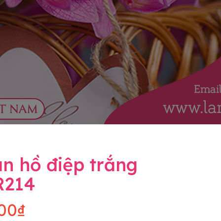
n hồ điệp trắng
R214
00₫