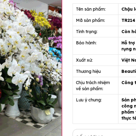
Tên sản phẩm:
Chậu l
Mã sản phẩm:
TR21
Tình trạng:
Còn h
Bảo hành:
Hỗ trợ
rụng n
Xuất xứ:
Việt 
Thương hiệu
Beauti
Chịu trách nhiệm
Công 
về sản phẩm:
Lưu ý chung:
Sản ph
công n
phẩm t
thực t