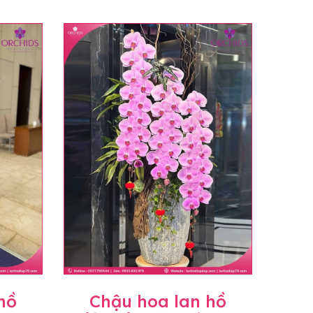
hồ
Chậu hoa lan hồ