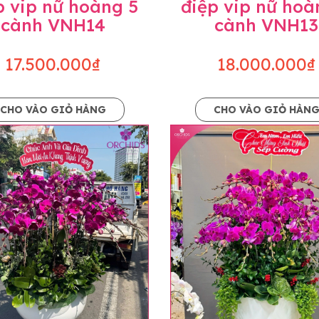
p vip nữ hoàng 5
điệp vip nữ hoà
cành VNH14
cành VNH13
17.500.000₫
18.000.000₫
CHO VÀO GIỎ HÀNG
CHO VÀO GIỎ HÀN
p và hoàn chỉnh sẽ được phối ghép từ nhiều cây hoa và tạ
và trên hình. Cây hoa lan còn phụ thuộc theo mùa và điều 
i về độ dầy hoa, thưa hoa và cách trang trí.
hids cam kết sản phẩm được thực hiện dựa trên mẫu đã ch
ậu cũng như phụ kiện trang trí chúng tôi sẽ chủ động liên 
uyên mức giá không thay đổi. Trường hợp không đủ thời gia