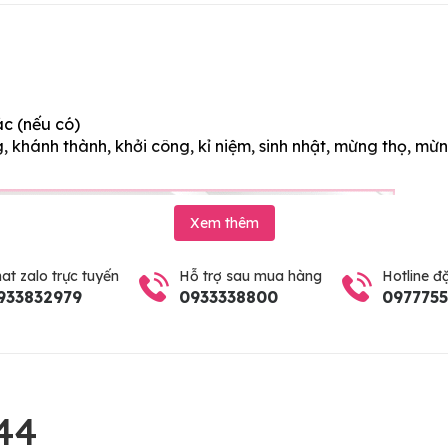
ác (nếu có)
 khánh thành, khởi công, kỉ niệm, sinh nhật, mừng thọ, mừn
Xem thêm
at zalo trực tuyến
Hỗ trợ sau mua hàng
Hotline đ
933832979
0933338800
097775
44