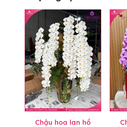
Chậu hoa lan hồ
C