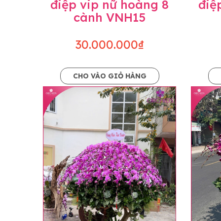
điệp vip nữ hoàng 8
điệ
cành VNH15
30.000.000₫
CHO VÀO GIỎ HÀNG
Lưu ý trước khi đặt hàng
• Về cây hoa: Một chậu hoa lan hồ điệp đẹ
khác nhau đôi chút giữa sản phẩm thực tế 
nhiều, nở ít khi shop có sẵn nên sẽ thay đổ
• Về kiểu dáng & phụ kiện: Beautiful Orc
nếu có thay đổi về màu sắc hoa và kiểu ch
loại hoa và phụ kiện thay thế, vẫn giữ ng