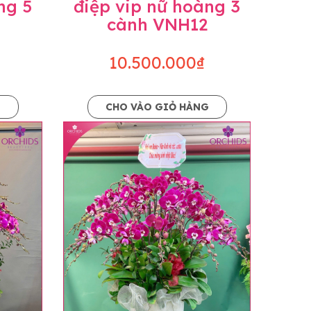
ng 5
điệp vip nữ hoàng 3
cành VNH12
10.500.000₫
G
CHO VÀO GIỎ HÀNG
o dáng hoàn toàn thủ công nên có thể sẽ
kiện khách quan, tùy vào thời điểm hoa nở
ọn với mức độ giống mẫu khoảng 80-90%,
lạc với khách hàng để thông báo và tư vấn
n hoặc không liên lạc được với người