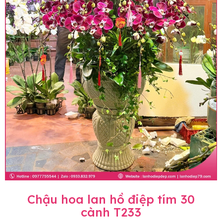
Chậu hoa lan hồ điệp tím 30
cành T233