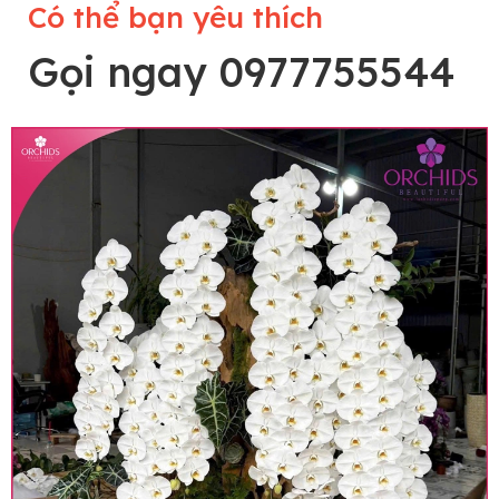
Có thể bạn yêu thích
Gọi ngay 0977755544
Lưu ý trước khi đặt hàng
• Về cây hoa: Một chậu hoa lan hồ điệp đẹp và
hoàn chỉnh sẽ được phối ghép từ nhiều cây hoa
và tạo dáng hoàn toàn thủ công nên có thể sẽ
khác nhau đôi chút giữa sản phẩm thực tế và