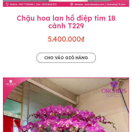
Chậu hoa lan hồ điệp tím 18
cành T229
5.400.000₫
CHO VÀO GIỎ HÀNG