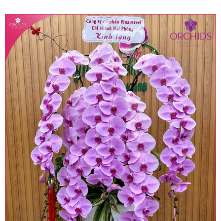
quy định hiện hành.
• Giá trên được miễn ship giao trong nội thành,
miễn phí in thiệp - banner theo yêu cầu khách
hàng.
• Beautiful Orchids liên kết với các cửa hàng
trên toàn quốc để phục vụ giao hoa tận nơi, mỗi
khu vực sẽ có mức giá khác nhau (tùy vào chi
phí mặt bằng, nguyên vật liệu,..) nên giá có thể sẽ
thay đổi so với giá niêm yết trên website. Khách
hàng ở Tỉnh thành khác vui lòng chủ động hỏi lại
giá trước khi đặt hàng, shop sẽ chủ động báo giá
chính xác khi có địa chỉ giao hàng cụ thể.