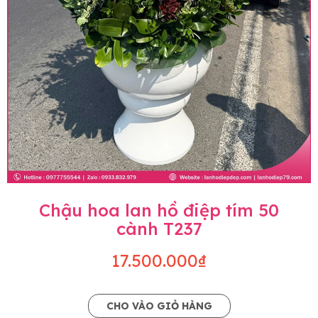
Chậu hoa lan hồ điệp tím 50
cành T237
17.500.000₫
CHO VÀO GIỎ HÀNG