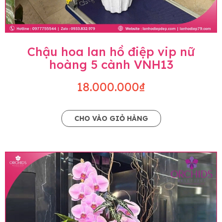
Chậu hoa lan hồ điệp vip nữ
hoàng 5 cành VNH13
18.000.000₫
CHO VÀO GIỎ HÀNG