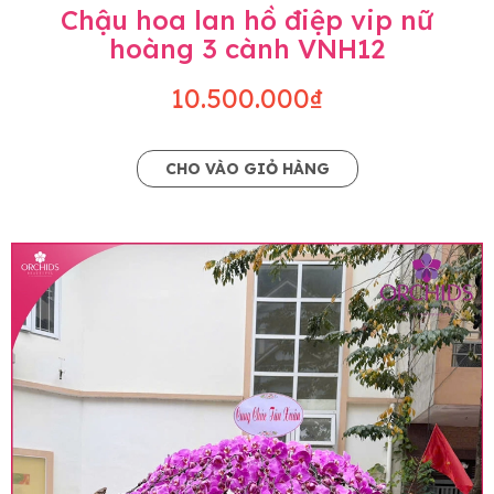
Chậu hoa lan hồ điệp vip nữ
hoàng 3 cành VNH12
10.500.000₫
CHO VÀO GIỎ HÀNG