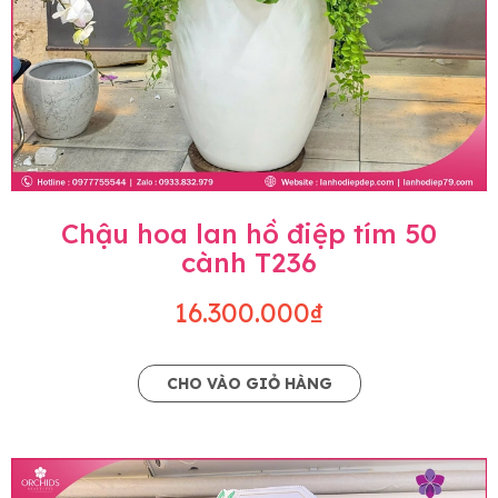
Chậu hoa lan hồ điệp tím 50
cành T236
16.300.000₫
CHO VÀO GIỎ HÀNG