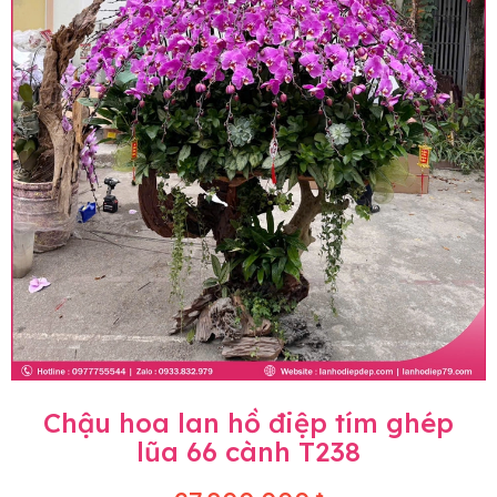
Chậu hoa lan hồ điệp tím ghép
lũa 66 cành T238