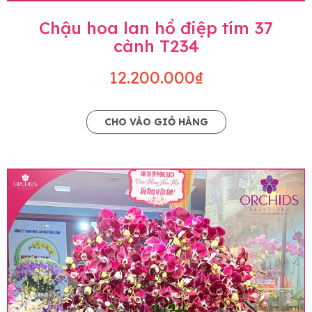
Chậu hoa lan hồ điệp tím 37
cành T234
12.200.000₫
CHO VÀO GIỎ HÀNG