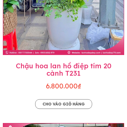
Chậu hoa lan hồ điệp tím 20
cành T231
6.800.000₫
CHO VÀO GIỎ HÀNG