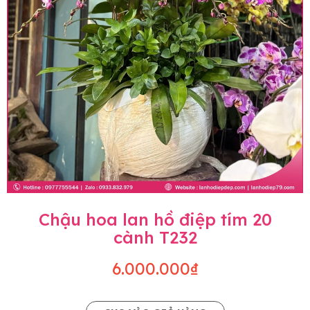
Chậu hoa lan hồ điệp tím 20
cành T232
6.000.000₫