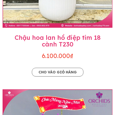
Chậu hoa lan hồ điệp tím 18
cành T230
6.100.000₫
CHO VÀO GIỎ HÀNG