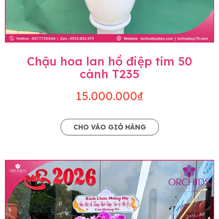
Chậu hoa lan hồ điệp tím 50
cành T235
15.000.000₫
CHO VÀO GIỎ HÀNG