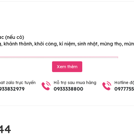
ác (nếu có)
 khánh thành, khởi công, kỉ niệm, sinh nhật, mừng thọ, mừn
Xem thêm
at zalo trực tuyến
Hỗ trợ sau mua hàng
Hotline đ
933832979
0933338800
097775
44