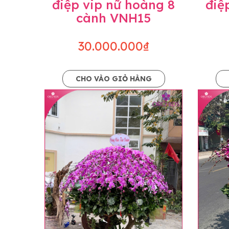
điệp vip nữ hoàng 8
điệ
cành VNH15
30.000.000₫
CHO VÀO GIỎ HÀNG
Lưu ý trước khi đặt hàng
• Về cây hoa: Một chậu hoa lan hồ điệp đẹ
khác nhau đôi chút giữa sản phẩm thực tế 
nhiều, nở ít khi shop có sẵn nên sẽ thay đổ
• Về kiểu dáng & phụ kiện: Beautiful Orc
nếu có thay đổi về màu sắc hoa và kiểu ch
loại hoa và phụ kiện thay thế, vẫn giữ ng