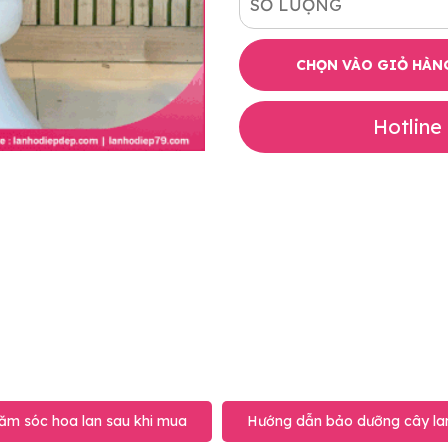
SỐ LƯỢNG
CHỌN VÀO GIỎ HÀN
Hotline
ăm sóc hoa lan sau khi mua
Hướng dẫn bảo dưỡng cây lan