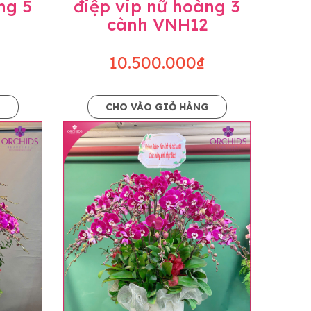
ng 5
điệp vip nữ hoàng 3
cành VNH12
10.500.000₫
G
CHO VÀO GIỎ HÀNG
o dáng hoàn toàn thủ công nên có thể sẽ
kiện khách quan, tùy vào thời điểm hoa nở
ọn với mức độ giống mẫu khoảng 80-90%,
lạc với khách hàng để thông báo và tư vấn
n hoặc không liên lạc được với người