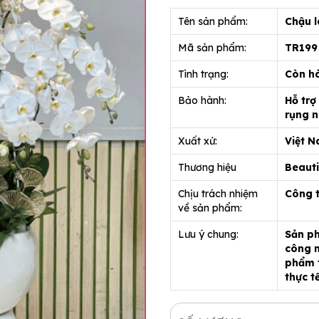
Tên sản phẩm:
Chậu l
Mã sản phẩm:
TR199
Tình trạng:
Còn h
Bảo hành:
Hỗ trợ
rụng n
Xuất xứ:
Việt 
Thương hiệu
Beauti
Chịu trách nhiệm
Công 
về sản phẩm:
Lưu ý chung:
Sản ph
công n
phẩm t
thực t