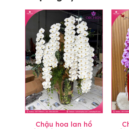
Chậu hoa lan hồ
C