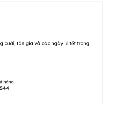
g cưới, tân gia và các ngày lễ tết trong
ặt hàng
5544