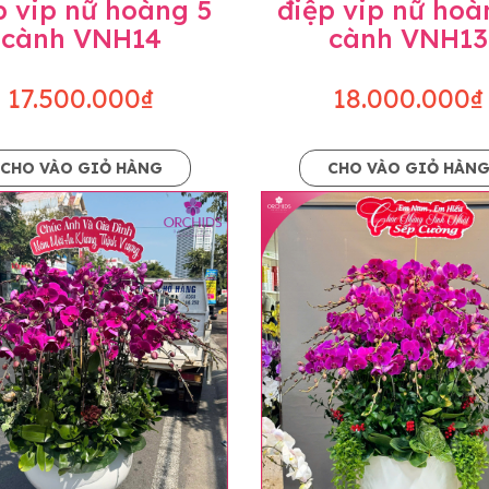
p vip nữ hoàng 5
điệp vip nữ hoà
cành VNH14
cành VNH13
17.500.000₫
18.000.000₫
CHO VÀO GIỎ HÀNG
CHO VÀO GIỎ HÀN
p và hoàn chỉnh sẽ được phối ghép từ nhiều cây hoa và tạ
và trên hình. Cây hoa lan còn phụ thuộc theo mùa và điều 
i về độ dầy hoa, thưa hoa và cách trang trí.
hids cam kết sản phẩm được thực hiện dựa trên mẫu đã ch
ậu cũng như phụ kiện trang trí chúng tôi sẽ chủ động liên 
uyên mức giá không thay đổi. Trường hợp không đủ thời gia