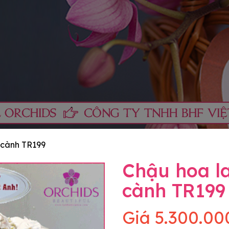
5 cành TR199
Chậu hoa la
cành TR199
Giá
5.300.00