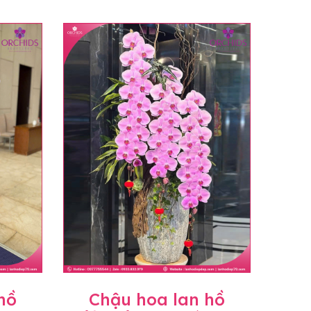
hồ
Chậu hoa lan hồ