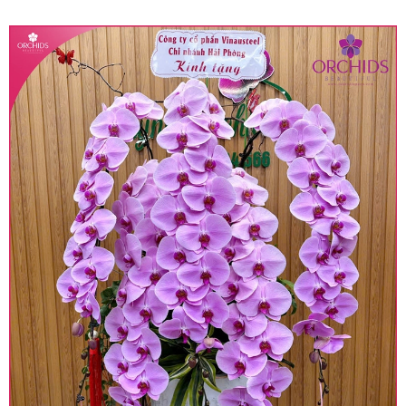
quy định hiện hành.
• Giá trên được miễn ship giao trong nội thành,
miễn phí in thiệp - banner theo yêu cầu khách
hàng.
• Beautiful Orchids liên kết với các cửa hàng
trên toàn quốc để phục vụ giao hoa tận nơi, mỗi
khu vực sẽ có mức giá khác nhau (tùy vào chi
phí mặt bằng, nguyên vật liệu,..) nên giá có thể sẽ
thay đổi so với giá niêm yết trên website. Khách
hàng ở Tỉnh thành khác vui lòng chủ động hỏi lại
giá trước khi đặt hàng, shop sẽ chủ động báo giá
chính xác khi có địa chỉ giao hàng cụ thể.