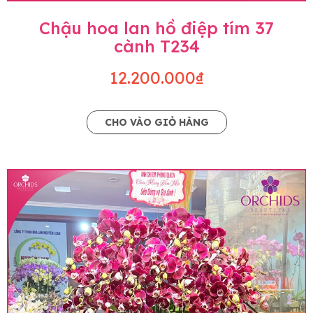
Chậu hoa lan hồ điệp tím 37
cành T234
12.200.000₫
CHO VÀO GIỎ HÀNG