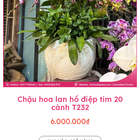
Chậu hoa lan hồ điệp tím 20
cành T232
6.000.000₫