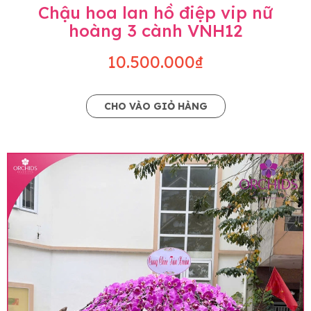
Chậu hoa lan hồ điệp vip nữ
hoàng 3 cành VNH12
10.500.000₫
CHO VÀO GIỎ HÀNG