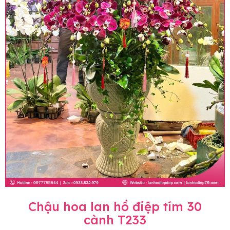
Chậu hoa lan hồ điệp tím 30
cành T233