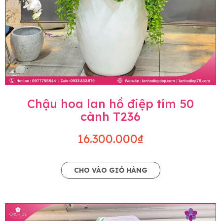
Chậu hoa lan hồ điệp tím 50
cành T236
16.300.000₫
CHO VÀO GIỎ HÀNG