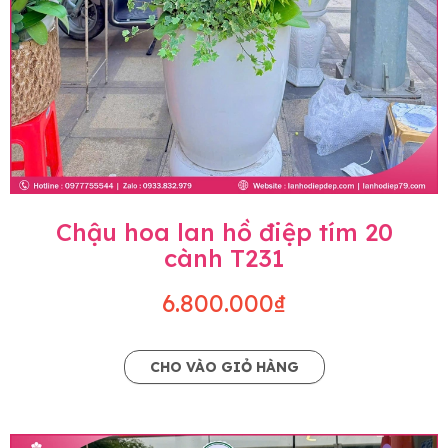
Chậu hoa lan hồ điệp tím 20
cành T231
6.800.000₫
CHO VÀO GIỎ HÀNG