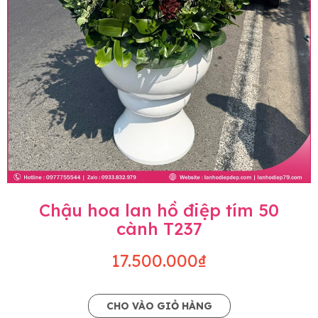
Chậu hoa lan hồ điệp tím 50
cành T237
17.500.000₫
CHO VÀO GIỎ HÀNG