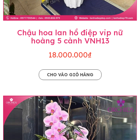
Chậu hoa lan hồ điệp vip nữ
hoàng 5 cành VNH13
18.000.000₫
CHO VÀO GIỎ HÀNG