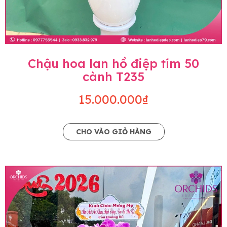
Chậu hoa lan hồ điệp tím 50
cành T235
15.000.000₫
CHO VÀO GIỎ HÀNG