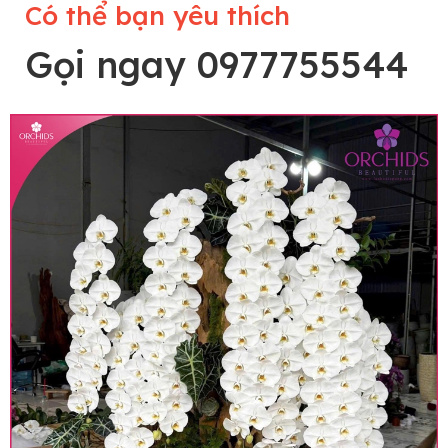
Có thể bạn yêu thích
Gọi ngay 0977755544
Lưu ý trước khi đặt hàng
• Về cây hoa: Một chậu hoa lan hồ điệp đẹp và
hoàn chỉnh sẽ được phối ghép từ nhiều cây hoa
và tạo dáng hoàn toàn thủ công nên có thể sẽ
khác nhau đôi chút giữa sản phẩm thực tế và