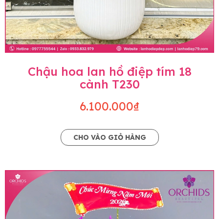
Chậu hoa lan hồ điệp tím 18
cành T230
6.100.000₫
CHO VÀO GIỎ HÀNG