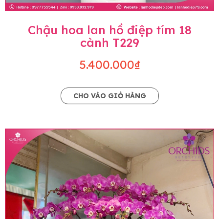
Chậu hoa lan hồ điệp tím 18
cành T229
5.400.000₫
CHO VÀO GIỎ HÀNG