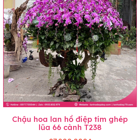
Chậu hoa lan hồ điệp tím ghép
lũa 66 cành T238