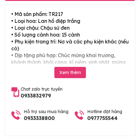
• Mã sản phẩm: TR217
• Loại hoa: Lan hồ điệp trắng
• Loại chậu: Chậu sứ đen
• Số lượng cành hoa: 15 cành
• Phụ kiện trang trí: Nơ và các phụ kiện khác (nếu
có)
• Dịp tặng phù hợp: Chúc mừng khai trương,
khánh thành, khởi công, kỉ niệm, sinh nhật, mừng
thọ, mừng cưới, tân gia và các ngày lễ tết trong
Xem thêm
năm
Chat zalo trực tuyến
0933832979
Hỗ trợ sau mua hàng
Hotline đặt hàng
0933338800
0977755544