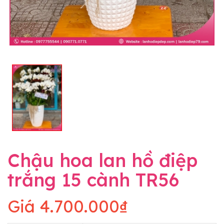
Chậu hoa lan hồ điệp
trắng 15 cành TR56
Giá
4.700.000₫