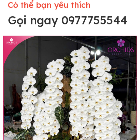
Có thể bạn yêu thích
Gọi ngay 0977755544
Lưu ý trước khi đặt hàng
• Về cây hoa: Một chậu hoa lan hồ điệp đẹp và
hoàn chỉnh sẽ được phối ghép từ nhiều cây hoa
và tạo dáng hoàn toàn thủ công nên có thể sẽ
khác nhau đôi chút giữa sản phẩm thực tế và