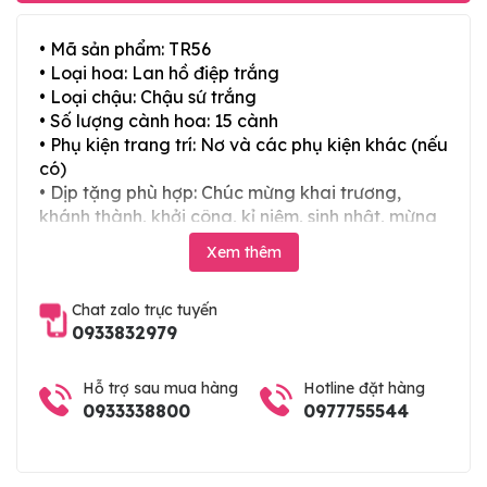
• Mã sản phẩm: TR56
• Loại hoa: Lan hồ điệp trắng
• Loại chậu: Chậu sứ trắng
• Số lượng cành hoa: 15 cành
• Phụ kiện trang trí: Nơ và các phụ kiện khác (nếu
có)
• Dịp tặng phù hợp: Chúc mừng khai trương,
khánh thành, khởi công, kỉ niệm, sinh nhật, mừng
thọ, mừng cưới, tân gia và các ngày lễ tết trong
Xem thêm
năm
Chat zalo trực tuyến
0933832979
Hỗ trợ sau mua hàng
Hotline đặt hàng
0933338800
0977755544