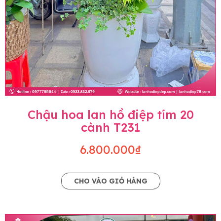
Chậu hoa lan hồ điệp tím 20
cành T231
6.800.000₫
CHO VÀO GIỎ HÀNG