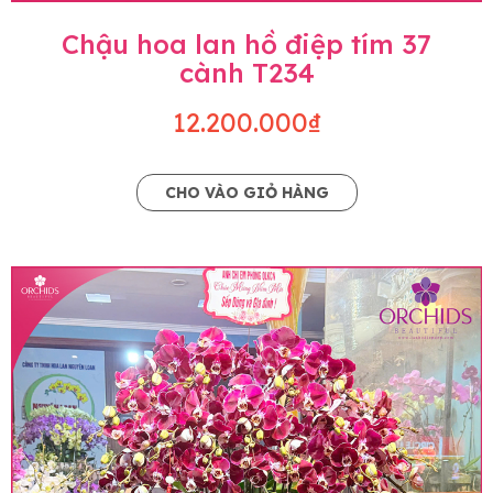
Chậu hoa lan hồ điệp tím 37
cành T234
12.200.000₫
CHO VÀO GIỎ HÀNG