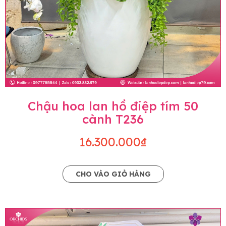
Chậu hoa lan hồ điệp tím 50
cành T236
16.300.000₫
CHO VÀO GIỎ HÀNG