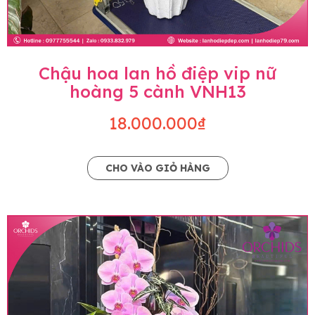
Chậu hoa lan hồ điệp vip nữ
hoàng 5 cành VNH13
18.000.000₫
CHO VÀO GIỎ HÀNG