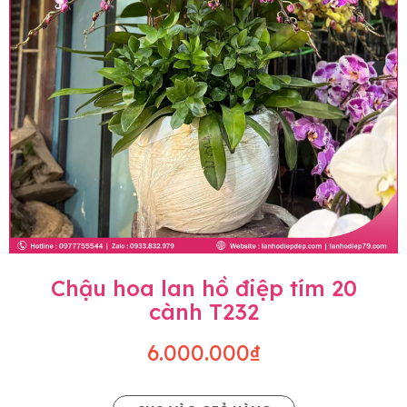
Chậu hoa lan hồ điệp tím 20
cành T232
6.000.000₫