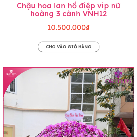
Chậu hoa lan hồ điệp vip nữ
hoàng 3 cành VNH12
10.500.000₫
CHO VÀO GIỎ HÀNG