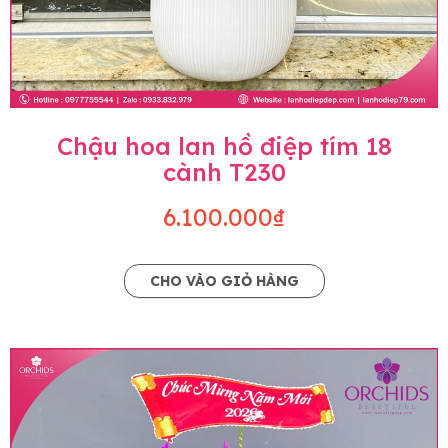
Chậu hoa lan hồ điệp tím 18
cành T230
6.100.000₫
CHO VÀO GIỎ HÀNG