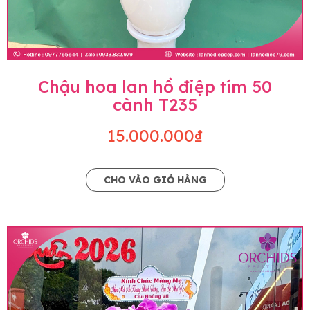
Chậu hoa lan hồ điệp tím 50
cành T235
15.000.000₫
CHO VÀO GIỎ HÀNG