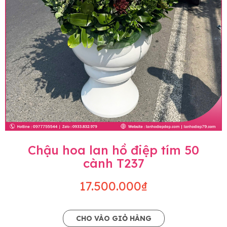
Chậu hoa lan hồ điệp tím 50
cành T237
17.500.000₫
CHO VÀO GIỎ HÀNG