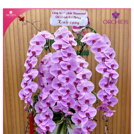
quy định hiện hành.
• Giá trên được miễn ship giao trong nội thành,
miễn phí in thiệp - banner theo yêu cầu khách
hàng.
• Beautiful Orchids liên kết với các cửa hàng
trên toàn quốc để phục vụ giao hoa tận nơi, mỗi
khu vực sẽ có mức giá khác nhau (tùy vào chi
phí mặt bằng, nguyên vật liệu,..) nên giá có thể sẽ
thay đổi so với giá niêm yết trên website. Khách
hàng ở Tỉnh thành khác vui lòng chủ động hỏi lại
giá trước khi đặt hàng, shop sẽ chủ động báo giá
chính xác khi có địa chỉ giao hàng cụ thể.