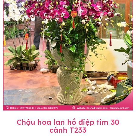
Chậu hoa lan hồ điệp tím 30
cành T233