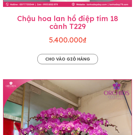
Chậu hoa lan hồ điệp tím 18
cành T229
5.400.000₫
CHO VÀO GIỎ HÀNG