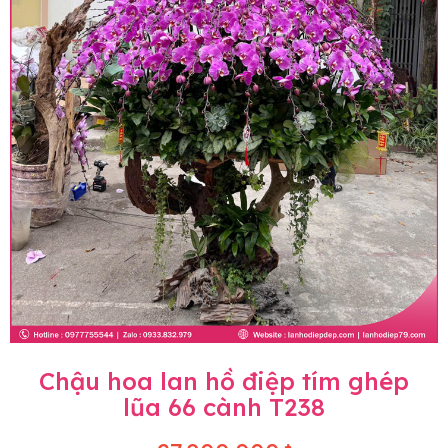
Chậu hoa lan hồ điệp tím ghép
lũa 66 cành T238