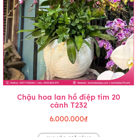
Chậu hoa lan hồ điệp tím 20
cành T232
6.000.000₫