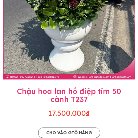
Chậu hoa lan hồ điệp tím 50
cành T237
17.500.000₫
CHO VÀO GIỎ HÀNG