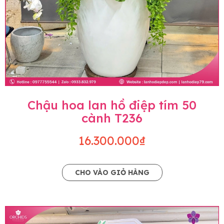
Chậu hoa lan hồ điệp tím 50
cành T236
16.300.000₫
CHO VÀO GIỎ HÀNG