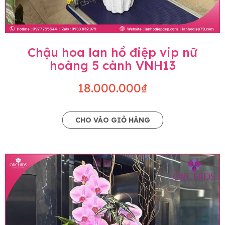
Chậu hoa lan hồ điệp vip nữ
hoàng 5 cành VNH13
18.000.000₫
CHO VÀO GIỎ HÀNG