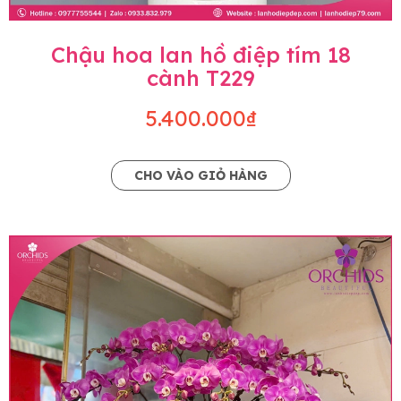
Chậu hoa lan hồ điệp tím 18
cành T229
5.400.000₫
CHO VÀO GIỎ HÀNG