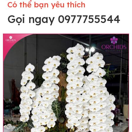
Có thể bạn yêu thích
Gọi ngay 0977755544
Lưu ý trước khi đặt hàng
• Về cây hoa: Một chậu hoa lan hồ điệp đẹp và
hoàn chỉnh sẽ được phối ghép từ nhiều cây hoa
và tạo dáng hoàn toàn thủ công nên có thể sẽ
khác nhau đôi chút giữa sản phẩm thực tế và