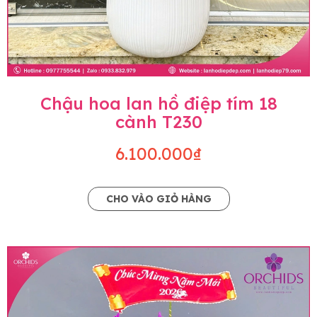
Chậu hoa lan hồ điệp tím 18
cành T230
6.100.000₫
CHO VÀO GIỎ HÀNG