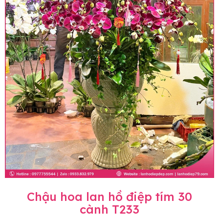
Chậu hoa lan hồ điệp tím 30
cành T233