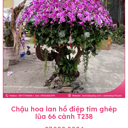
Chậu hoa lan hồ điệp tím ghép
lũa 66 cành T238