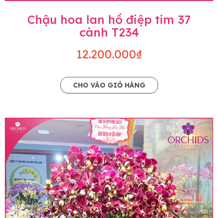
Chậu hoa lan hồ điệp tím 37
cành T234
12.200.000₫
CHO VÀO GIỎ HÀNG