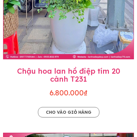
Chậu hoa lan hồ điệp tím 20
cành T231
6.800.000₫
CHO VÀO GIỎ HÀNG