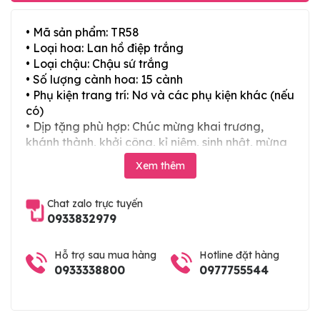
• Mã sản phẩm: TR58
• Loại hoa: Lan hồ điệp trắng
• Loại chậu: Chậu sứ trắng
• Số lượng cành hoa: 15 cành
• Phụ kiện trang trí: Nơ và các phụ kiện khác (nếu
có)
• Dịp tặng phù hợp: Chúc mừng khai trương,
khánh thành, khởi công, kỉ niệm, sinh nhật, mừng
thọ, mừng cưới, tân gia và các ngày lễ tết trong
Xem thêm
năm
Chat zalo trực tuyến
0933832979
Hỗ trợ sau mua hàng
Hotline đặt hàng
0933338800
0977755544