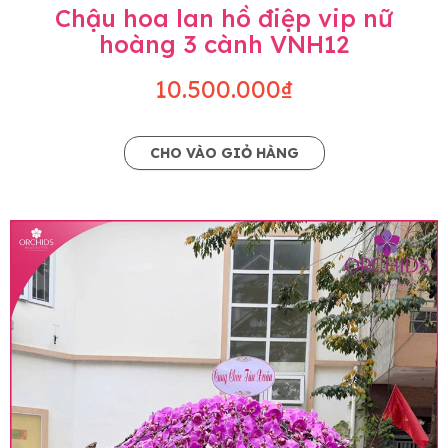
Chậu hoa lan hồ điệp vip nữ
hoàng 3 cành VNH12
10.500.000₫
CHO VÀO GIỎ HÀNG