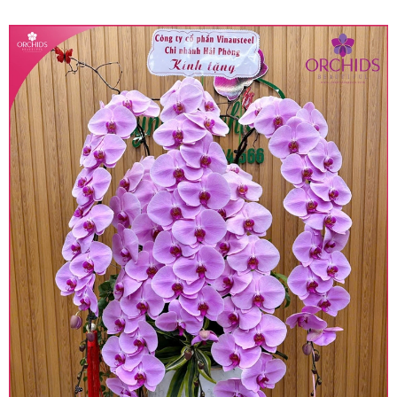
quy định hiện hành.
• Giá trên được miễn ship giao trong nội thành,
miễn phí in thiệp - banner theo yêu cầu khách
hàng.
• Beautiful Orchids liên kết với các cửa hàng
trên toàn quốc để phục vụ giao hoa tận nơi, mỗi
khu vực sẽ có mức giá khác nhau (tùy vào chi
phí mặt bằng, nguyên vật liệu,..) nên giá có thể sẽ
thay đổi so với giá niêm yết trên website. Khách
hàng ở Tỉnh thành khác vui lòng chủ động hỏi lại
giá trước khi đặt hàng, shop sẽ chủ động báo giá
chính xác khi có địa chỉ giao hàng cụ thể.