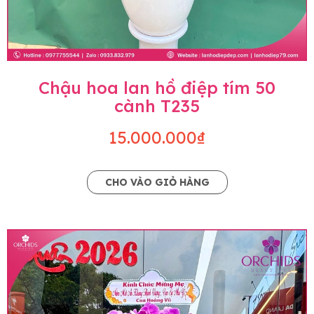
Chậu hoa lan hồ điệp tím 50
cành T235
15.000.000₫
CHO VÀO GIỎ HÀNG