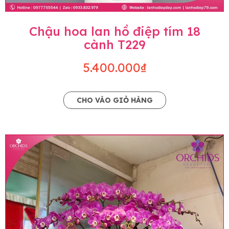
Chậu hoa lan hồ điệp tím 18
cành T229
5.400.000₫
CHO VÀO GIỎ HÀNG