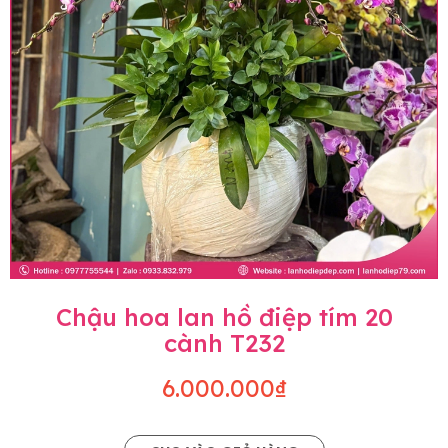
Chậu hoa lan hồ điệp tím 20
cành T232
6.000.000₫