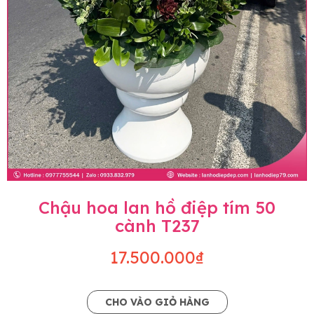
Chậu hoa lan hồ điệp tím 50
cành T237
17.500.000₫
CHO VÀO GIỎ HÀNG