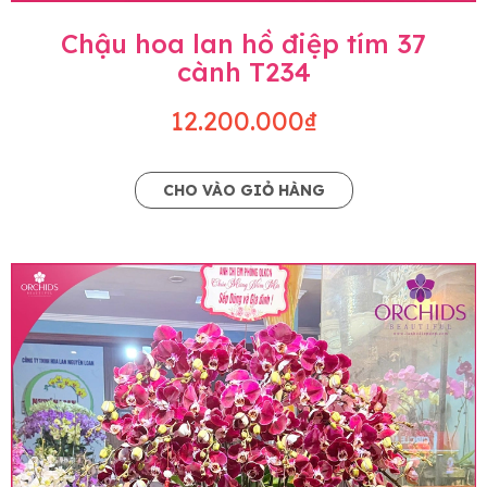
Chậu hoa lan hồ điệp tím 37
cành T234
12.200.000₫
CHO VÀO GIỎ HÀNG