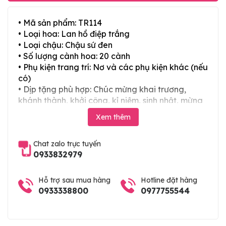
• Mã sản phẩm: TR114
• Loại hoa: Lan hồ điệp trắng
• Loại chậu: Chậu sứ đen
• Số lượng cành hoa: 20 cành
• Phụ kiện trang trí: Nơ và các phụ kiện khác (nếu
có)
• Dịp tặng phù hợp: Chúc mừng khai trương,
khánh thành, khởi công, kỉ niệm, sinh nhật, mừng
thọ, mừng cưới, tân gia và các ngày lễ tết trong
Xem thêm
năm
Chat zalo trực tuyến
0933832979
Hỗ trợ sau mua hàng
Hotline đặt hàng
0933338800
0977755544