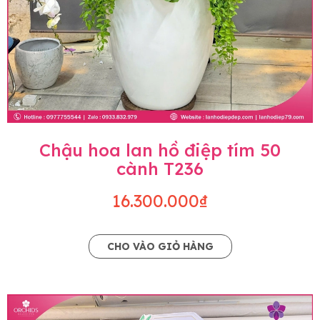
Chậu hoa lan hồ điệp tím 50
cành T236
16.300.000₫
CHO VÀO GIỎ HÀNG