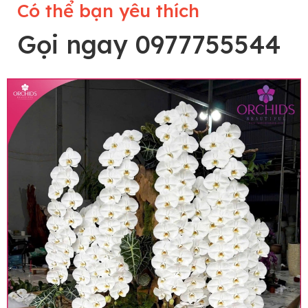
Có thể bạn yêu thích
Gọi ngay 0977755544
Lưu ý trước khi đặt hàng
• Về cây hoa: Một chậu hoa lan hồ điệp đẹp và
hoàn chỉnh sẽ được phối ghép từ nhiều cây hoa
và tạo dáng hoàn toàn thủ công nên có thể sẽ
khác nhau đôi chút giữa sản phẩm thực tế và