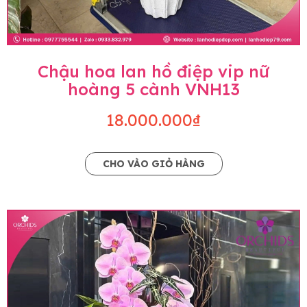
Chậu hoa lan hồ điệp vip nữ
hoàng 5 cành VNH13
18.000.000₫
CHO VÀO GIỎ HÀNG