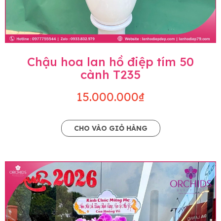
Chậu hoa lan hồ điệp tím 50
cành T235
15.000.000₫
CHO VÀO GIỎ HÀNG