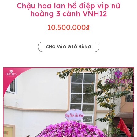
Chậu hoa lan hồ điệp vip nữ
hoàng 3 cành VNH12
10.500.000₫
CHO VÀO GIỎ HÀNG