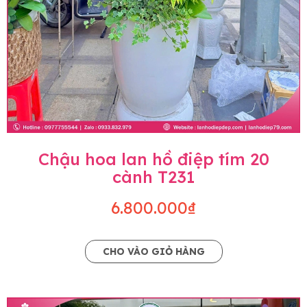
Chậu hoa lan hồ điệp tím 20
cành T231
6.800.000₫
CHO VÀO GIỎ HÀNG