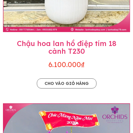
Chậu hoa lan hồ điệp tím 18
cành T230
6.100.000₫
CHO VÀO GIỎ HÀNG