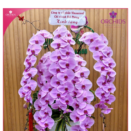
quy định hiện hành.
• Giá trên được miễn ship giao trong nội thành,
miễn phí in thiệp - banner theo yêu cầu khách
hàng.
• Beautiful Orchids liên kết với các cửa hàng
trên toàn quốc để phục vụ giao hoa tận nơi, mỗi
khu vực sẽ có mức giá khác nhau (tùy vào chi
phí mặt bằng, nguyên vật liệu,..) nên giá có thể sẽ
thay đổi so với giá niêm yết trên website. Khách
hàng ở Tỉnh thành khác vui lòng chủ động hỏi lại
giá trước khi đặt hàng, shop sẽ chủ động báo giá
chính xác khi có địa chỉ giao hàng cụ thể.