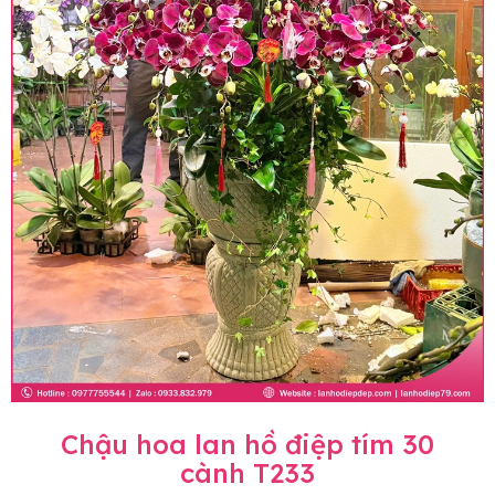
Chậu hoa lan hồ điệp tím 30
cành T233