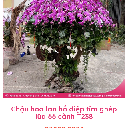
Chậu hoa lan hồ điệp tím ghép
lũa 66 cành T238