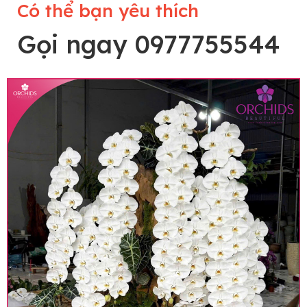
Có thể bạn yêu thích
Gọi ngay 0977755544
Lưu ý trước khi đặt hàng
• Về cây hoa: Một chậu hoa lan hồ điệp đẹp và
hoàn chỉnh sẽ được phối ghép từ nhiều cây hoa
và tạo dáng hoàn toàn thủ công nên có thể sẽ
khác nhau đôi chút giữa sản phẩm thực tế và