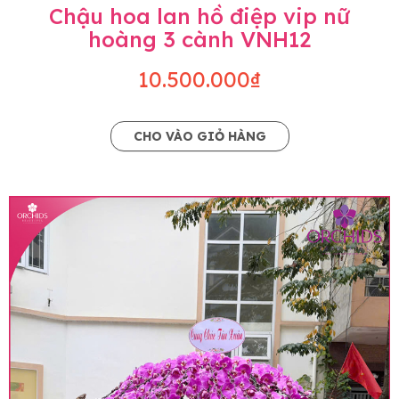
Chậu hoa lan hồ điệp vip nữ
hoàng 3 cành VNH12
10.500.000₫
CHO VÀO GIỎ HÀNG