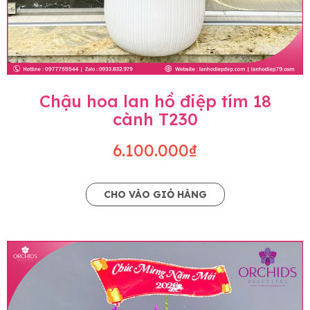
Chậu hoa lan hồ điệp tím 18
cành T230
6.100.000₫
CHO VÀO GIỎ HÀNG