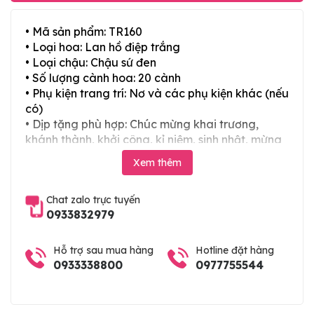
• Mã sản phẩm: TR160
• Loại hoa: Lan hồ điệp trắng
• Loại chậu: Chậu sứ đen
• Số lượng cành hoa: 20 cành
• Phụ kiện trang trí: Nơ và các phụ kiện khác (nếu
có)
• Dịp tặng phù hợp: Chúc mừng khai trương,
khánh thành, khởi công, kỉ niệm, sinh nhật, mừng
thọ, mừng cưới, tân gia và các ngày lễ tết trong
Xem thêm
năm
Chat zalo trực tuyến
0933832979
Hỗ trợ sau mua hàng
Hotline đặt hàng
0933338800
0977755544