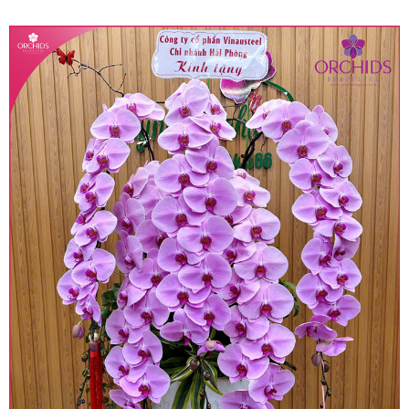
quy định hiện hành.
• Giá trên được miễn ship giao trong nội thành,
miễn phí in thiệp - banner theo yêu cầu khách
hàng.
• Beautiful Orchids liên kết với các cửa hàng
trên toàn quốc để phục vụ giao hoa tận nơi, mỗi
khu vực sẽ có mức giá khác nhau (tùy vào chi
phí mặt bằng, nguyên vật liệu,..) nên giá có thể sẽ
thay đổi so với giá niêm yết trên website. Khách
hàng ở Tỉnh thành khác vui lòng chủ động hỏi lại
giá trước khi đặt hàng, shop sẽ chủ động báo giá
chính xác khi có địa chỉ giao hàng cụ thể.