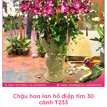
Chậu hoa lan hồ điệp tím 30
cành T233