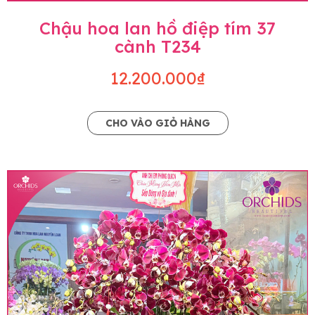
Chậu hoa lan hồ điệp tím 37
cành T234
12.200.000₫
CHO VÀO GIỎ HÀNG