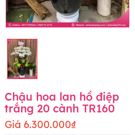
Chậu hoa lan hồ điệp
trắng 20 cành TR160
Giá
6.300.000₫