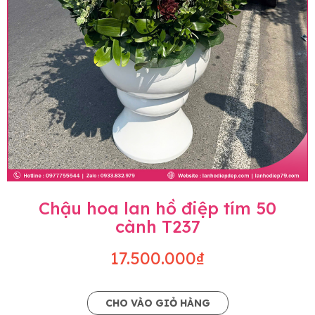
Chậu hoa lan hồ điệp tím 50
cành T237
17.500.000₫
CHO VÀO GIỎ HÀNG