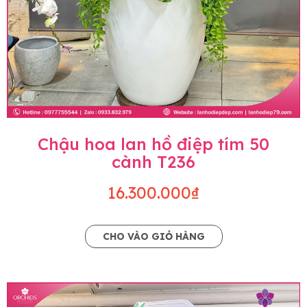
Chậu hoa lan hồ điệp tím 50
cành T236
16.300.000₫
CHO VÀO GIỎ HÀNG