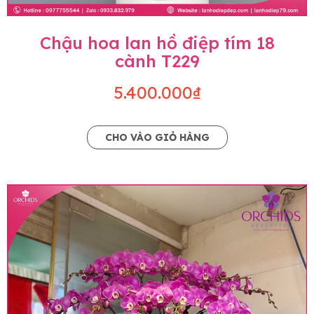
Chậu hoa lan hồ điệp tím 18
cành T229
5.400.000₫
CHO VÀO GIỎ HÀNG