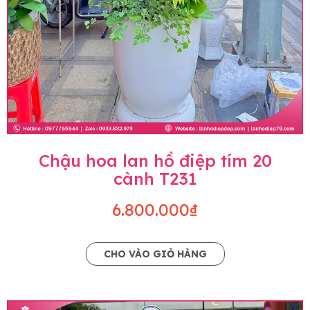
Chậu hoa lan hồ điệp tím 20
cành T231
6.800.000₫
CHO VÀO GIỎ HÀNG