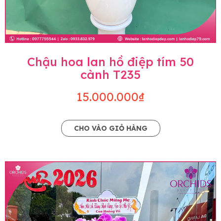
Chậu hoa lan hồ điệp tím 50
cành T235
15.000.000₫
CHO VÀO GIỎ HÀNG