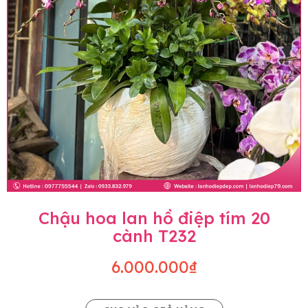
Chậu hoa lan hồ điệp tím 20
cành T232
6.000.000₫