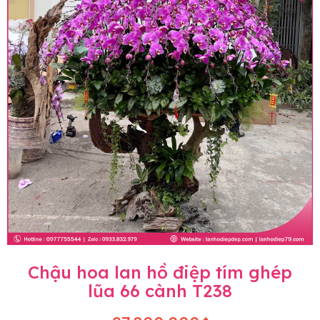
Chậu hoa lan hồ điệp tím ghép
lũa 66 cành T238