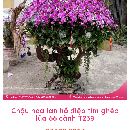
Chậu hoa lan hồ điệp tím ghép
lũa 66 cành T238