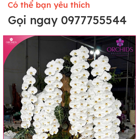
Có thể bạn yêu thích
Gọi ngay 0977755544
Lưu ý trước khi đặt hàng
• Về cây hoa: Một chậu hoa lan hồ điệp đẹp và
hoàn chỉnh sẽ được phối ghép từ nhiều cây hoa
và tạo dáng hoàn toàn thủ công nên có thể sẽ
khác nhau đôi chút giữa sản phẩm thực tế và