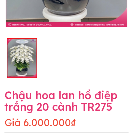
Chậu hoa lan hồ điệp
trắng 20 cành TR275
Giá
6.000.000₫