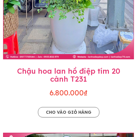
Chậu hoa lan hồ điệp tím 20
cành T231
6.800.000₫
CHO VÀO GIỎ HÀNG