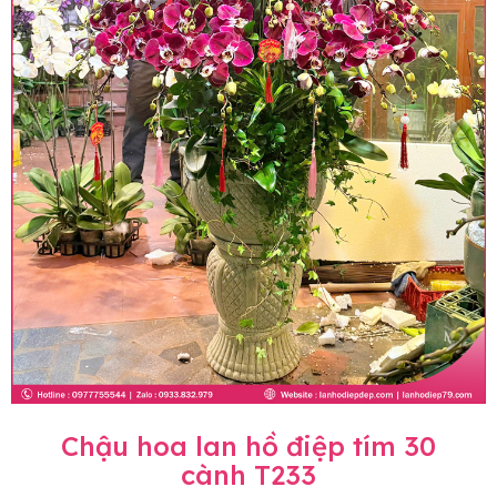
Chậu hoa lan hồ điệp tím 30
cành T233