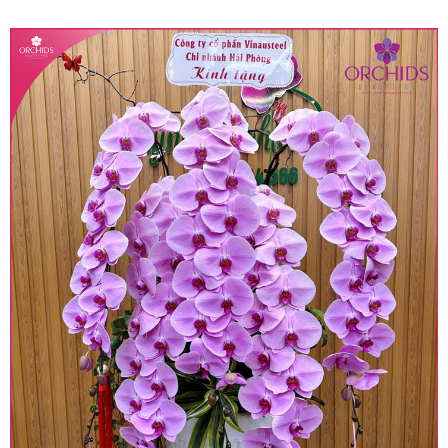
quy định hiện hành.
• Giá trên được miễn ship giao trong nội thành,
miễn phí in thiệp - banner theo yêu cầu khách
hàng.
• Beautiful Orchids liên kết với các cửa hàng
trên toàn quốc để phục vụ giao hoa tận nơi, mỗi
khu vực sẽ có mức giá khác nhau (tùy vào chi
phí mặt bằng, nguyên vật liệu,..) nên giá có thể sẽ
thay đổi so với giá niêm yết trên website. Khách
hàng ở Tỉnh thành khác vui lòng chủ động hỏi lại
giá trước khi đặt hàng, shop sẽ chủ động báo giá
chính xác khi có địa chỉ giao hàng cụ thể.