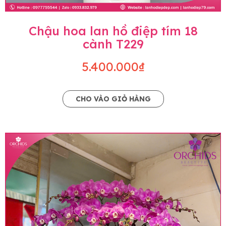
Chậu hoa lan hồ điệp tím 18
cành T229
5.400.000₫
CHO VÀO GIỎ HÀNG