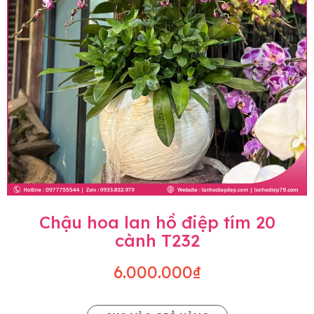
Chậu hoa lan hồ điệp tím 20
cành T232
6.000.000₫