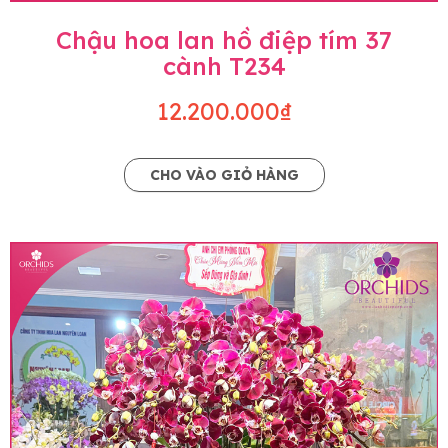
Chậu hoa lan hồ điệp tím 37
cành T234
12.200.000₫
CHO VÀO GIỎ HÀNG