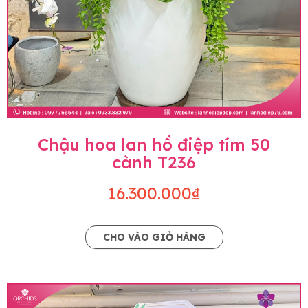
Chậu hoa lan hồ điệp tím 50
cành T236
16.300.000₫
CHO VÀO GIỎ HÀNG