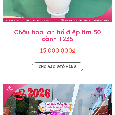
Chậu hoa lan hồ điệp tím 50
cành T235
15.000.000₫
CHO VÀO GIỎ HÀNG