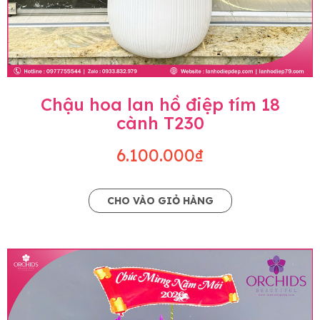
Chậu hoa lan hồ điệp tím 18
cành T230
6.100.000₫
CHO VÀO GIỎ HÀNG