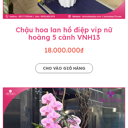
Chậu hoa lan hồ điệp vip nữ
hoàng 5 cành VNH13
18.000.000₫
CHO VÀO GIỎ HÀNG