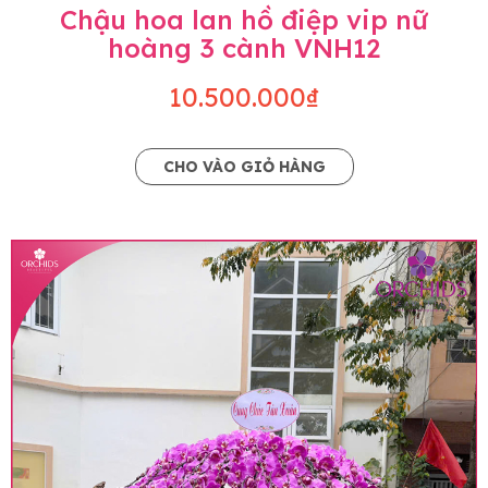
Chậu hoa lan hồ điệp vip nữ
hoàng 3 cành VNH12
10.500.000₫
CHO VÀO GIỎ HÀNG