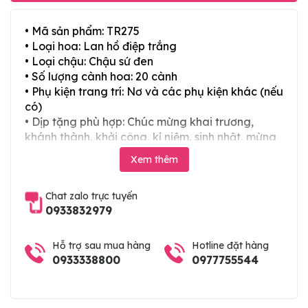
• Mã sản phẩm: TR275
• Loại hoa: Lan hồ điệp trắng
• Loại chậu: Chậu sứ đen
• Số lượng cành hoa: 20 cành
• Phụ kiện trang trí: Nơ và các phụ kiện khác (nếu
có)
• Dịp tặng phù hợp: Chúc mừng khai trương,
khánh thành, khởi công, kỉ niệm, sinh nhật, mừng
thọ, mừng cưới, tân gia và các ngày lễ tết trong
Xem thêm
năm
Chat zalo trực tuyến
0933832979
Hỗ trợ sau mua hàng
Hotline đặt hàng
0933338800
0977755544