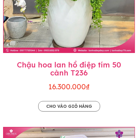
Chậu hoa lan hồ điệp tím 50
cành T236
16.300.000₫
CHO VÀO GIỎ HÀNG