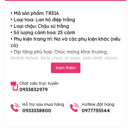
• Mã sản phẩm: TR316
• Loại hoa: Lan hồ điệp trắng
• Loại chậu: Chậu sứ trắng
• Số lượng cành hoa: 25 cành
• Phụ kiện trang trí: Nơ và các phụ kiện khác (nếu
có)
• Dịp tặng phù hợp: Chúc mừng khai trương,
khánh thành, khởi công, kỉ niệm, sinh nhật, mừng
thọ, mừng cưới, tân gia và các ngày lễ tết trong
Xem thêm
năm
Chat zalo trực tuyến
0933832979
Hỗ trợ sau mua hàng
Hotline đặt hàng
0933338800
0977755544