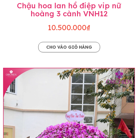
Chậu hoa lan hồ điệp vip nữ
hoàng 3 cành VNH12
10.500.000₫
CHO VÀO GIỎ HÀNG