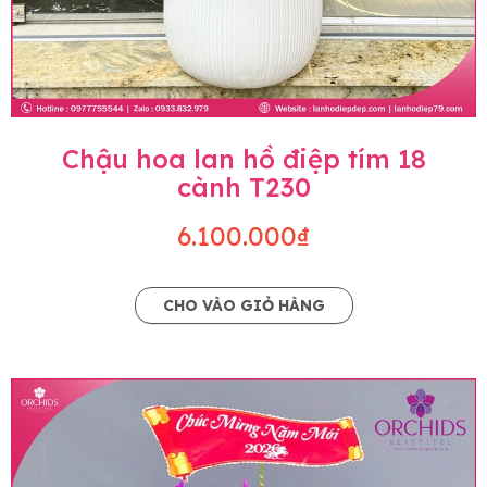
Chậu hoa lan hồ điệp tím 18
cành T230
6.100.000₫
CHO VÀO GIỎ HÀNG