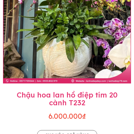
Chậu hoa lan hồ điệp tím 20
cành T232
6.000.000₫