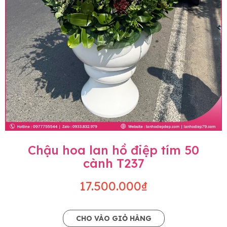
Chậu hoa lan hồ điệp tím 50
cành T237
17.500.000₫
CHO VÀO GIỎ HÀNG