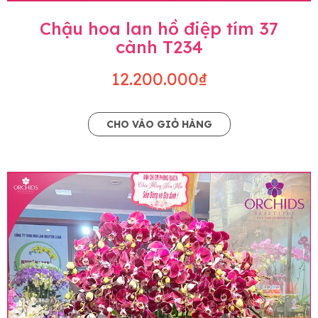
Chậu hoa lan hồ điệp tím 37
cành T234
12.200.000₫
CHO VÀO GIỎ HÀNG