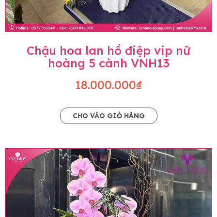
Chậu hoa lan hồ điệp vip nữ
hoàng 5 cành VNH13
18.000.000₫
CHO VÀO GIỎ HÀNG