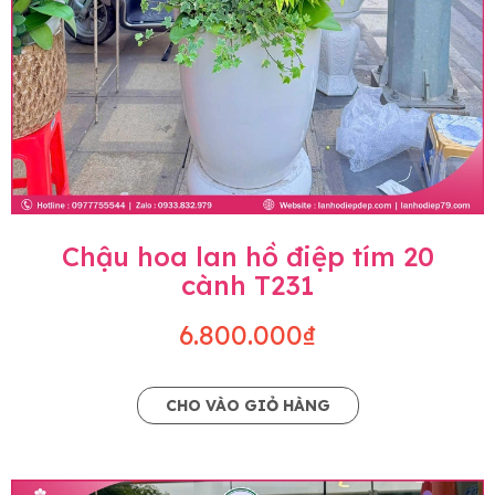
Chậu hoa lan hồ điệp tím 20
cành T231
6.800.000₫
CHO VÀO GIỎ HÀNG