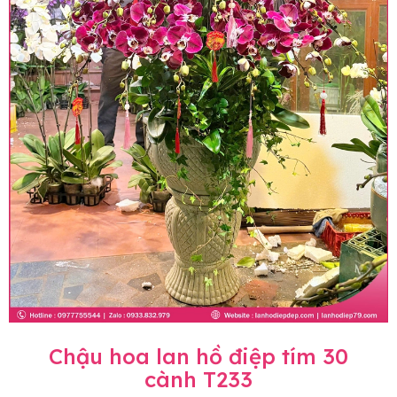
Chậu hoa lan hồ điệp tím 30
cành T233