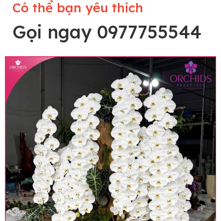
Có thể bạn yêu thích
Gọi ngay 0977755544
Lưu ý trước khi đặt hàng
• Về cây hoa: Một chậu hoa lan hồ điệp đẹp và
hoàn chỉnh sẽ được phối ghép từ nhiều cây hoa
và tạo dáng hoàn toàn thủ công nên có thể sẽ
khác nhau đôi chút giữa sản phẩm thực tế và