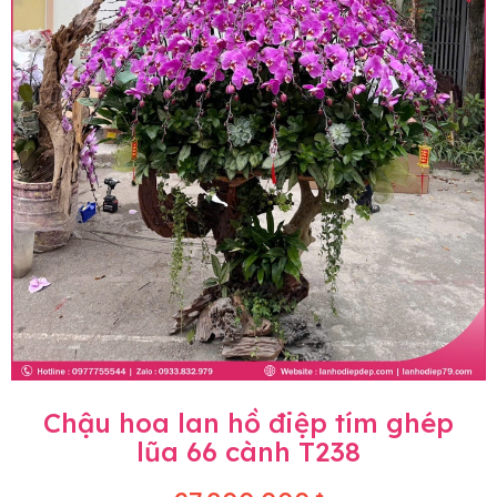
Chậu hoa lan hồ điệp tím ghép
lũa 66 cành T238