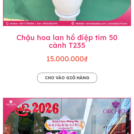
Chậu hoa lan hồ điệp tím 50
cành T235
15.000.000₫
CHO VÀO GIỎ HÀNG