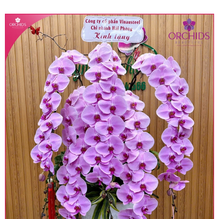
quy định hiện hành.
• Giá trên được miễn ship giao trong nội thành,
miễn phí in thiệp - banner theo yêu cầu khách
hàng.
• Beautiful Orchids liên kết với các cửa hàng
trên toàn quốc để phục vụ giao hoa tận nơi, mỗi
khu vực sẽ có mức giá khác nhau (tùy vào chi
phí mặt bằng, nguyên vật liệu,..) nên giá có thể sẽ
thay đổi so với giá niêm yết trên website. Khách
hàng ở Tỉnh thành khác vui lòng chủ động hỏi lại
giá trước khi đặt hàng, shop sẽ chủ động báo giá
chính xác khi có địa chỉ giao hàng cụ thể.