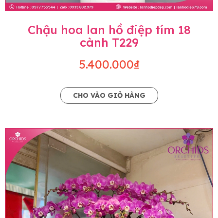
Chậu hoa lan hồ điệp tím 18
cành T229
5.400.000₫
CHO VÀO GIỎ HÀNG