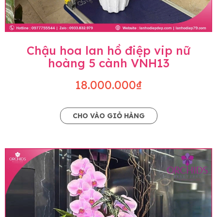
Chậu hoa lan hồ điệp vip nữ
hoàng 5 cành VNH13
18.000.000₫
CHO VÀO GIỎ HÀNG