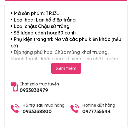
• Mã sản phẩm: TR131
• Loại hoa: Lan hồ điệp trắng
• Loại chậu: Chậu sứ trắng
• Số lượng cành hoa: 30 cành
• Phụ kiện trang trí: Nơ và các phụ kiện khác (nếu
có)
• Dịp tặng phù hợp: Chúc mừng khai trương,
khánh thành, khởi công, kỉ niệm, sinh nhật, mừng
thọ, mừng cưới, tân gia và các ngày lễ tết trong
Xem thêm
năm
Chat zalo trực tuyến
0933832979
Hỗ trợ sau mua hàng
Hotline đặt hàng
0933338800
0977755544