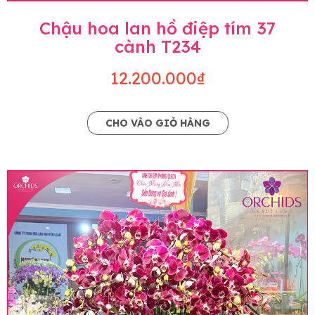
Chậu hoa lan hồ điệp tím 37
cành T234
12.200.000₫
CHO VÀO GIỎ HÀNG