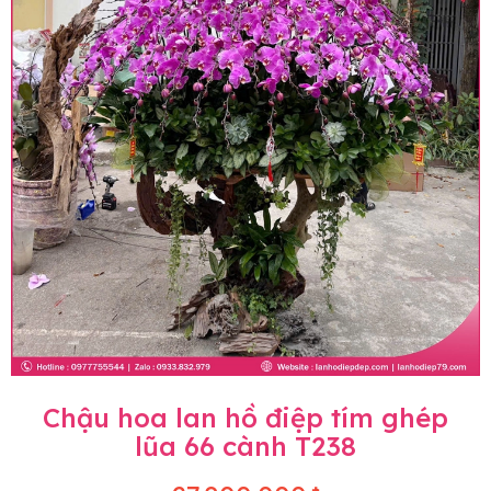
Chậu hoa lan hồ điệp tím ghép
lũa 66 cành T238