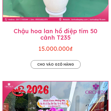
Chậu hoa lan hồ điệp tím 50
cành T235
15.000.000₫
CHO VÀO GIỎ HÀNG