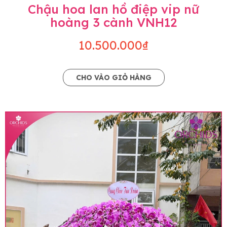
Chậu hoa lan hồ điệp vip nữ
hoàng 3 cành VNH12
10.500.000₫
CHO VÀO GIỎ HÀNG