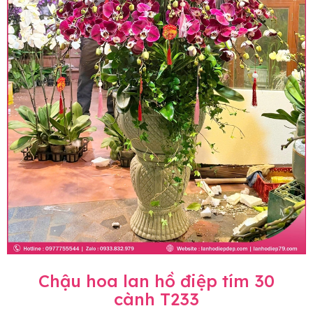
Chậu hoa lan hồ điệp tím 30
cành T233