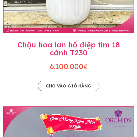
Chậu hoa lan hồ điệp tím 18
cành T230
6.100.000₫
CHO VÀO GIỎ HÀNG