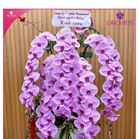
quy định hiện hành.
• Giá trên được miễn ship giao trong nội thành,
miễn phí in thiệp - banner theo yêu cầu khách
hàng.
• Beautiful Orchids liên kết với các cửa hàng
trên toàn quốc để phục vụ giao hoa tận nơi, mỗi
khu vực sẽ có mức giá khác nhau (tùy vào chi
phí mặt bằng, nguyên vật liệu,..) nên giá có thể sẽ
thay đổi so với giá niêm yết trên website. Khách
hàng ở Tỉnh thành khác vui lòng chủ động hỏi lại
giá trước khi đặt hàng, shop sẽ chủ động báo giá
chính xác khi có địa chỉ giao hàng cụ thể.