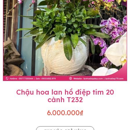
Chậu hoa lan hồ điệp tím 20
cành T232
6.000.000₫