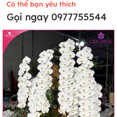
Có thể bạn yêu thích
Gọi ngay 0977755544
Lưu ý trước khi đặt hàng
• Về cây hoa: Một chậu hoa lan hồ điệp đẹp và
hoàn chỉnh sẽ được phối ghép từ nhiều cây hoa
và tạo dáng hoàn toàn thủ công nên có thể sẽ
khác nhau đôi chút giữa sản phẩm thực tế và