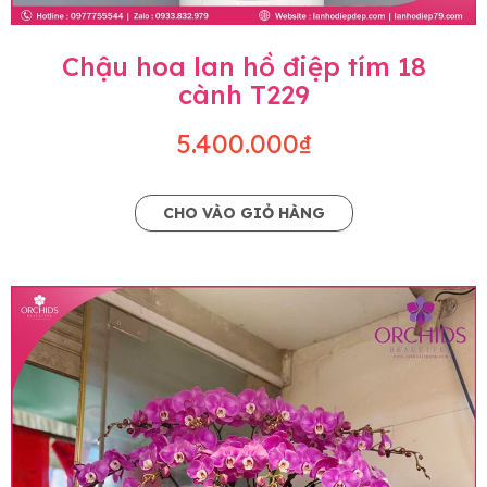
Chậu hoa lan hồ điệp tím 18
cành T229
5.400.000₫
CHO VÀO GIỎ HÀNG