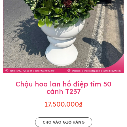
Chậu hoa lan hồ điệp tím 50
cành T237
17.500.000₫
CHO VÀO GIỎ HÀNG