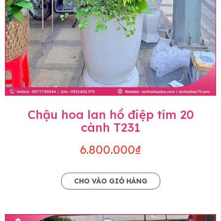
Chậu hoa lan hồ điệp tím 20
cành T231
6.800.000₫
CHO VÀO GIỎ HÀNG