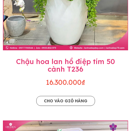
Chậu hoa lan hồ điệp tím 50
cành T236
16.300.000₫
CHO VÀO GIỎ HÀNG