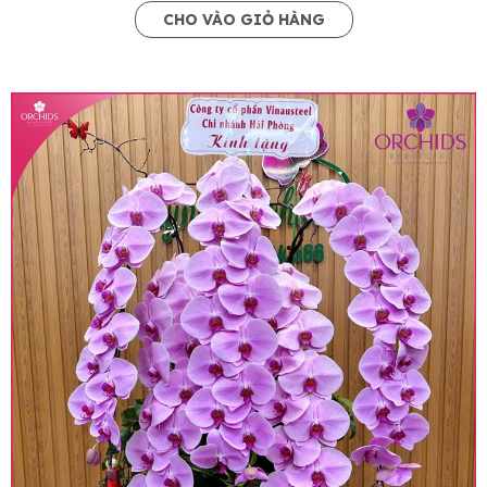
CHO VÀO GIỎ HÀNG
• Giá trên website chưa bao gồm thuế giá trị gia
tăng (thuế VAT), mức thuế được áp dụng theo
quy định hiện hành.
• Giá trên được miễn ship giao trong nội thành,
miễn phí in thiệp - banner theo yêu cầu khách
hàng.
• Beautiful Orchids liên kết với các cửa hàng
trên toàn quốc để phục vụ giao hoa tận nơi, mỗi
khu vực sẽ có mức giá khác nhau (tùy vào chi
phí mặt bằng, nguyên vật liệu,..) nên giá có thể sẽ
thay đổi so với giá niêm yết trên website. Khách
hàng ở Tỉnh thành khác vui lòng chủ động hỏi lại
giá trước khi đặt hàng, shop sẽ chủ động báo giá
chính xác khi có địa chỉ giao hàng cụ thể.