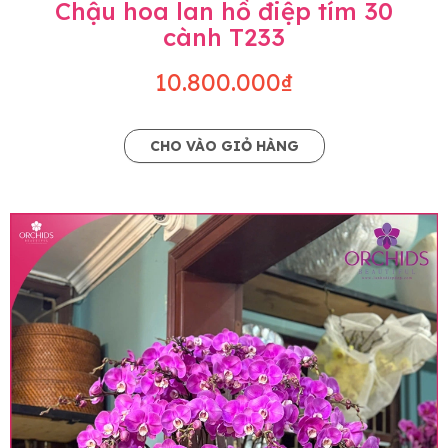
Chậu hoa lan hồ điệp tím 30
cành T233
10.800.000₫
CHO VÀO GIỎ HÀNG