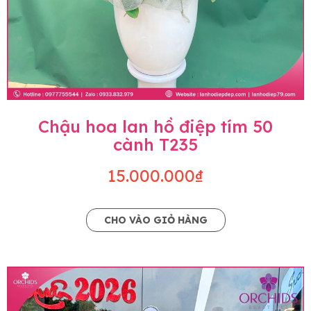
Chậu hoa lan hồ điệp tím 50
cành T235
15.000.000₫
CHO VÀO GIỎ HÀNG