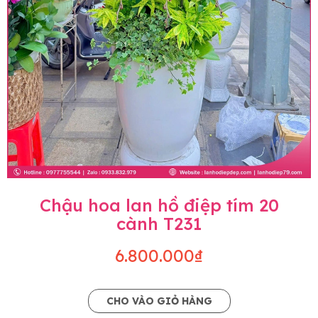
Chậu hoa lan hồ điệp tím 20
cành T231
6.800.000₫
CHO VÀO GIỎ HÀNG