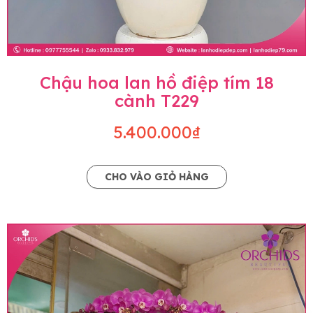
Chậu hoa lan hồ điệp tím 18
cành T229
5.400.000₫
CHO VÀO GIỎ HÀNG