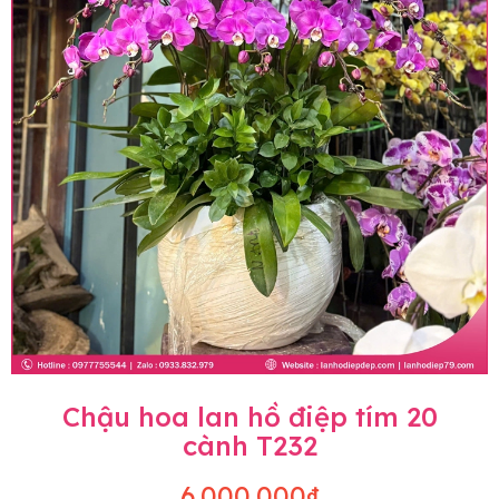
Chậu hoa lan hồ điệp tím 20
cành T232
6.000.000₫