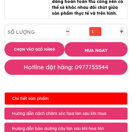
dáng hoàn toàn thủ công nên có
thể sẽ khác nhau đôi chút giữa
sản phẩm thực tế và trên hình.
SỐ LƯỢNG
CHỌN VÀO GIỎ HÀNG
MUA NGAY
Hotline đặt hàng: 0977755544
Chi tiết sản phẩm
Hướng dẫn cách chăm sóc hoa lan sau khi mua
Hướng dẫn bảo dưỡng cây lan sau khi hoa tàn