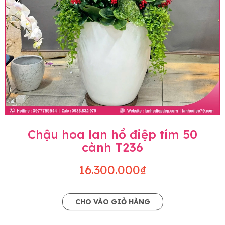
Chậu hoa lan hồ điệp tím 50
cành T236
16.300.000₫
CHO VÀO GIỎ HÀNG