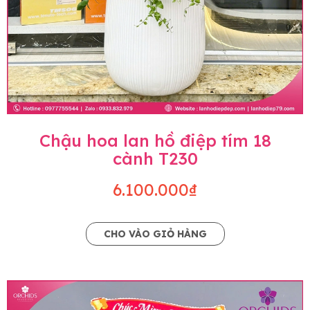
Chậu hoa lan hồ điệp tím 18
cành T230
6.100.000₫
CHO VÀO GIỎ HÀNG