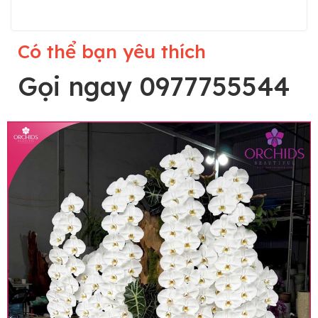
Có thể bạn yêu thích
Gọi ngay 0977755544
Lưu ý trước khi đặt hàng
• Về cây hoa: Một chậu hoa lan hồ điệp đẹp và