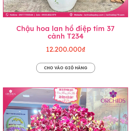
Chậu hoa lan hồ điệp tím 37
cành T234
12.200.000₫
CHO VÀO GIỎ HÀNG