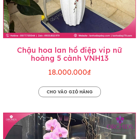
Chậu hoa lan hồ điệp vip nữ
hoàng 5 cành VNH13
18.000.000₫
CHO VÀO GIỎ HÀNG