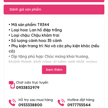
Đánh giá sản phẩm
• Mã sản phẩm: TR344
• Loại hoa: Lan hồ điệp trắng
• Loại chậu: Chậu khảm trai
• Số lượng cành hoa: 35 cành
• Phụ kiện trang trí: Nơ và các phụ kiện khác (nếu
có)
• Dịp tặng phù hợp: Chúc mừng khai trương,
khánh thành, khởi công, kỉ niệm, sinh nhật, mừng
thọ, mừng cưới, tân gia và các ngày lễ tết trong
Xem thêm
năm
Chat zalo trực tuyến
0933832979
Hỗ trợ sau mua hàng
Hotline đặt hàng
0933338800
0977755544