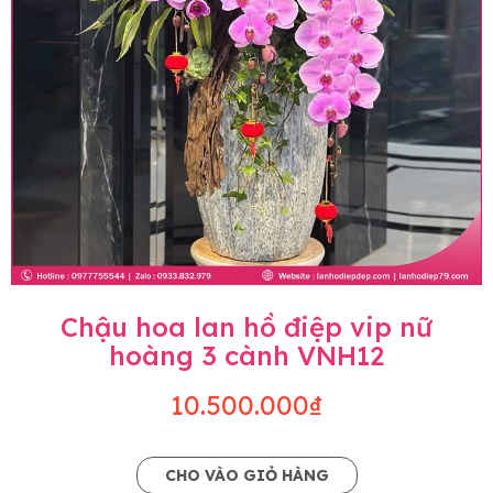
Chậu hoa lan hồ điệp vip nữ
hoàng 3 cành VNH12
10.500.000₫
CHO VÀO GIỎ HÀNG