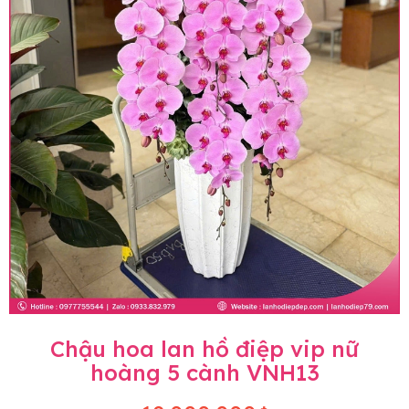
Chậu hoa lan hồ điệp vip nữ
hoàng 5 cành VNH13