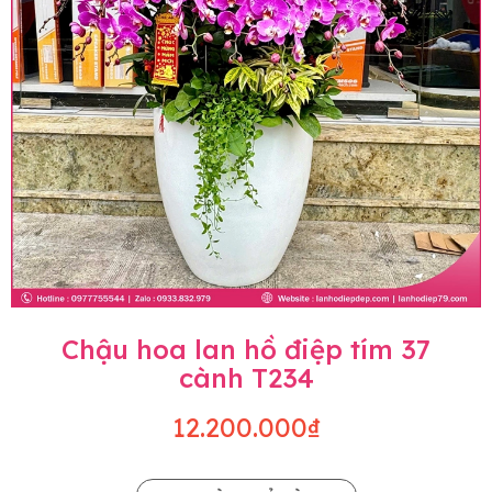
Chậu hoa lan hồ điệp tím 37
cành T234
12.200.000₫