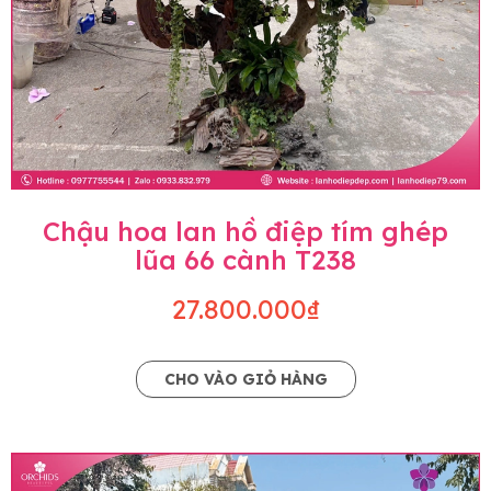
Chậu hoa lan hồ điệp tím ghép
lũa 66 cành T238
27.800.000₫
CHO VÀO GIỎ HÀNG