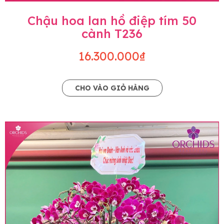
Chậu hoa lan hồ điệp tím 50
cành T236
16.300.000₫
CHO VÀO GIỎ HÀNG