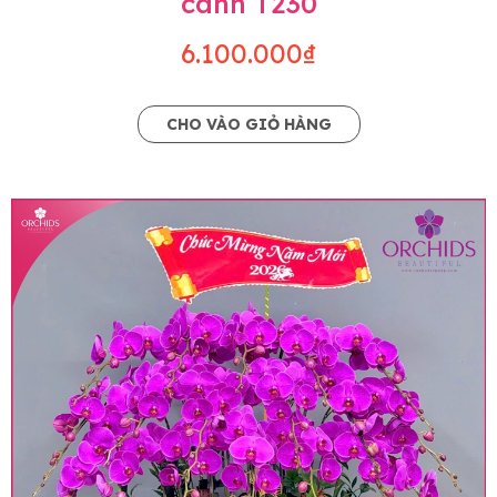
cành T230
6.100.000₫
CHO VÀO GIỎ HÀNG