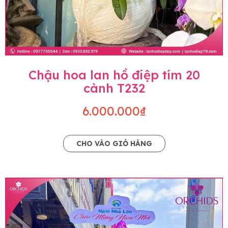
Chậu hoa lan hồ điệp tím 20
cành T232
6.000.000₫
CHO VÀO GIỎ HÀNG