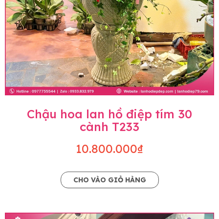
Chậu hoa lan hồ điệp tím 30
cành T233
10.800.000₫
CHO VÀO GIỎ HÀNG