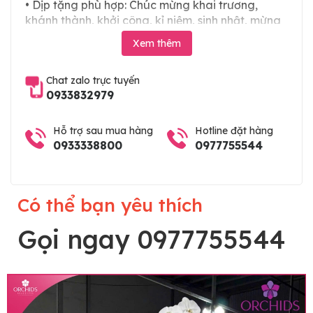
• Dịp tặng phù hợp: Chúc mừng khai trương,
khánh thành, khởi công, kỉ niệm, sinh nhật, mừng
thọ, mừng cưới, tân gia và các ngày lễ tết trong
Xem thêm
năm. Hoặc làm chậu hoa lan chia buồn, hoa lan
viếng đám tang
Chat zalo trực tuyến
0933832979
Hỗ trợ sau mua hàng
Hotline đặt hàng
0933338800
0977755544
Có thể bạn yêu thích
Gọi ngay 0977755544