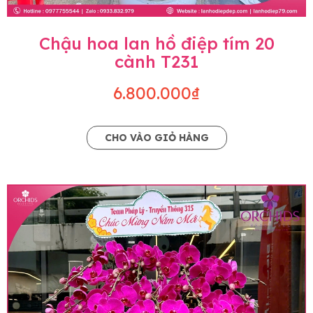
Chậu hoa lan hồ điệp tím 20
cành T231
6.800.000₫
CHO VÀO GIỎ HÀNG