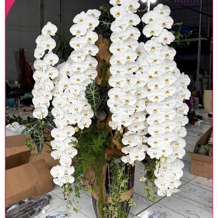
Lưu ý trước khi đặt hàng
• Về cây hoa: Một chậu hoa lan hồ điệp đẹp và
hoàn chỉnh sẽ được phối ghép từ nhiều cây hoa
và tạo dáng hoàn toàn thủ công nên có thể sẽ
khác nhau đôi chút giữa sản phẩm thực tế và
trên hình. Cây hoa lan còn phụ thuộc theo mùa
và điều kiện khách quan, tùy vào thời điểm hoa
nở nhiều, nở ít khi shop có sẵn nên sẽ thay đổi về
độ dầy hoa, thưa hoa và cách trang trí.
• Về kiểu dáng & phụ kiện: Beautiful Orchids cam
kết sản phẩm được thực hiện dựa trên mẫu đã
chọn với mức độ giống mẫu khoảng 80-90%, nếu
có thay đổi về màu sắc hoa và kiểu chậu cũng
như phụ kiện trang trí chúng tôi sẽ chủ động liên
lạc với khách hàng để thông báo và tư vấn loại
hoa và phụ kiện thay thế, vẫn giữ nguyên mức
giá không thay đổi. Trường hợp không đủ thời