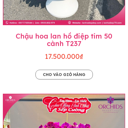
Chậu hoa lan hồ điệp tím 50
cành T237
17.500.000₫
CHO VÀO GIỎ HÀNG