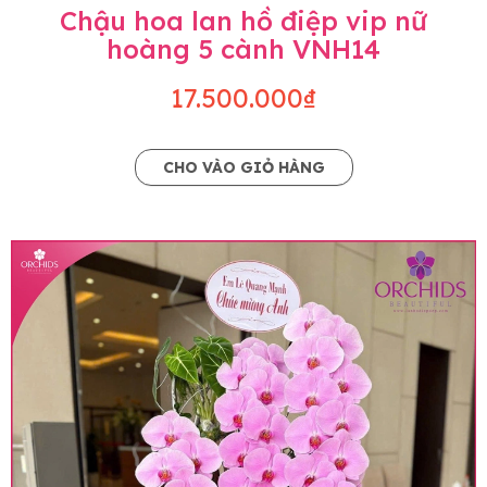
Chậu hoa lan hồ điệp vip nữ
hoàng 5 cành VNH14
17.500.000₫
CHO VÀO GIỎ HÀNG