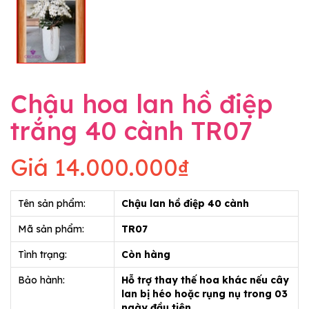
Chậu hoa lan hồ điệp
trắng 40 cành TR07
Giá
14.000.000₫
Tên sản phẩm:
Chậu lan hồ điệp 40 cành
Mã sản phẩm:
TR07
Tình trạng:
Còn hàng
Bảo hành:
Hỗ trợ thay thế hoa khác nếu cây
lan bị héo hoặc rụng nụ trong 03
ngày đầu tiên