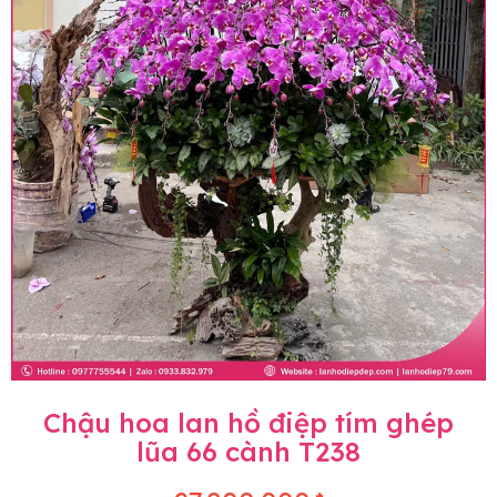
Chậu hoa lan hồ điệp tím ghép
lũa 66 cành T238