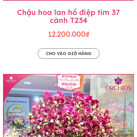
Chậu hoa lan hồ điệp tím 37
cành T234
12.200.000₫
CHO VÀO GIỎ HÀNG