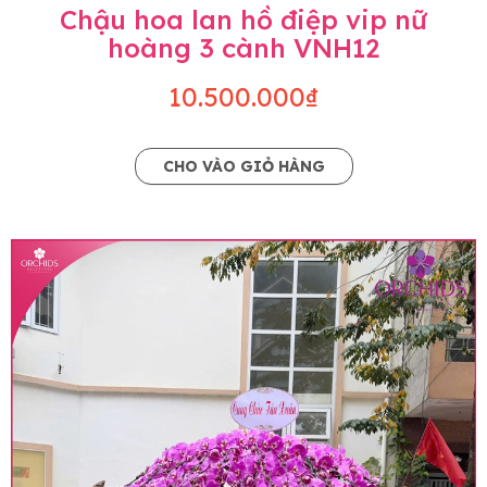
Chậu hoa lan hồ điệp vip nữ
hoàng 3 cành VNH12
10.500.000₫
CHO VÀO GIỎ HÀNG