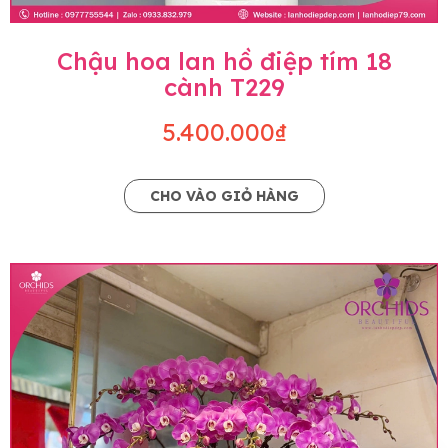
Chậu hoa lan hồ điệp tím 18
cành T229
5.400.000₫
CHO VÀO GIỎ HÀNG