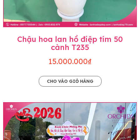
Chậu hoa lan hồ điệp tím 50
cành T235
15.000.000₫
CHO VÀO GIỎ HÀNG