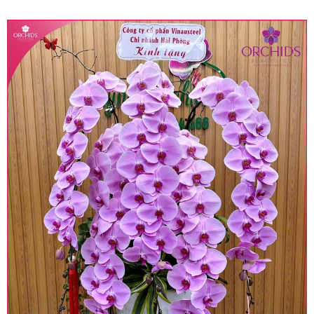
quy định hiện hành.
• Giá trên được miễn ship giao trong nội thành,
miễn phí in thiệp - banner theo yêu cầu khách
hàng.
• Beautiful Orchids liên kết với các cửa hàng
trên toàn quốc để phục vụ giao hoa tận nơi, mỗi
khu vực sẽ có mức giá khác nhau (tùy vào chi
phí mặt bằng, nguyên vật liệu,..) nên giá có thể sẽ
thay đổi so với giá niêm yết trên website. Khách
hàng ở Tỉnh thành khác vui lòng chủ động hỏi lại
giá trước khi đặt hàng, shop sẽ chủ động báo giá
chính xác khi có địa chỉ giao hàng cụ thể.