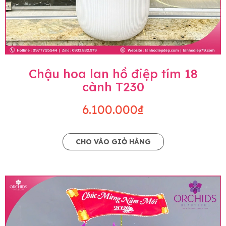
Chậu hoa lan hồ điệp tím 18
cành T230
6.100.000₫
CHO VÀO GIỎ HÀNG