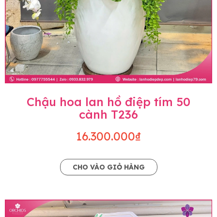
Chậu hoa lan hồ điệp tím 50
cành T236
16.300.000₫
CHO VÀO GIỎ HÀNG