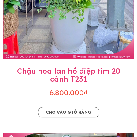
Chậu hoa lan hồ điệp tím 20
cành T231
6.800.000₫
CHO VÀO GIỎ HÀNG