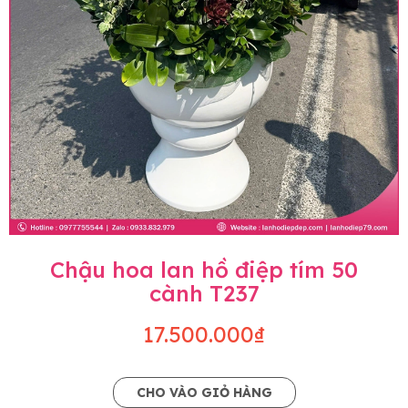
Chậu hoa lan hồ điệp tím 50
cành T237
17.500.000₫
CHO VÀO GIỎ HÀNG