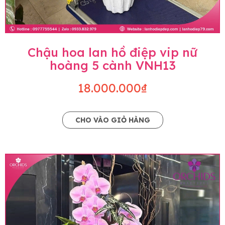
Chậu hoa lan hồ điệp vip nữ
hoàng 5 cành VNH13
18.000.000₫
CHO VÀO GIỎ HÀNG