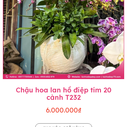
Chậu hoa lan hồ điệp tím 20
cành T232
6.000.000₫