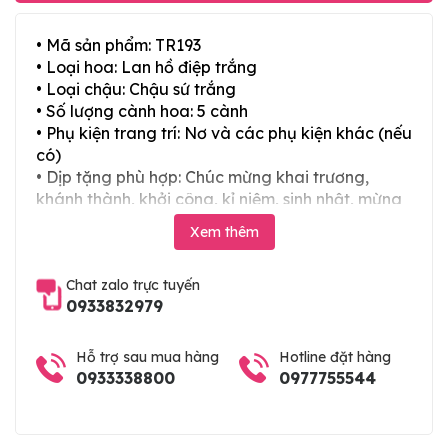
• Mã sản phẩm: TR193
• Loại hoa: Lan hồ điệp trắng
• Loại chậu: Chậu sứ trắng
• Số lượng cành hoa: 5 cành
• Phụ kiện trang trí: Nơ và các phụ kiện khác (nếu
có)
• Dịp tặng phù hợp: Chúc mừng khai trương,
khánh thành, khởi công, kỉ niệm, sinh nhật, mừng
thọ, mừng cưới, tân gia và các ngày lễ tết trong
Xem thêm
năm
Chat zalo trực tuyến
0933832979
Hỗ trợ sau mua hàng
Hotline đặt hàng
0933338800
0977755544