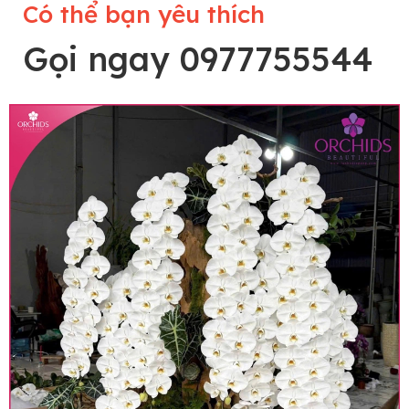
Có thể bạn yêu thích
Gọi ngay 0977755544
Lưu ý trước khi đặt hàng
• Về cây hoa: Một chậu hoa lan hồ điệp đẹp và
hoàn chỉnh sẽ được phối ghép từ nhiều cây hoa
và tạo dáng hoàn toàn thủ công nên có thể sẽ
khác nhau đôi chút giữa sản phẩm thực tế và