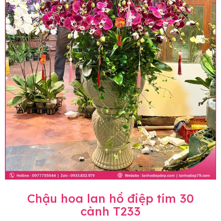
Chậu hoa lan hồ điệp tím 30
cành T233