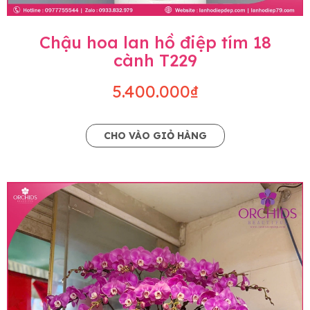
Chậu hoa lan hồ điệp tím 18
cành T229
5.400.000₫
CHO VÀO GIỎ HÀNG