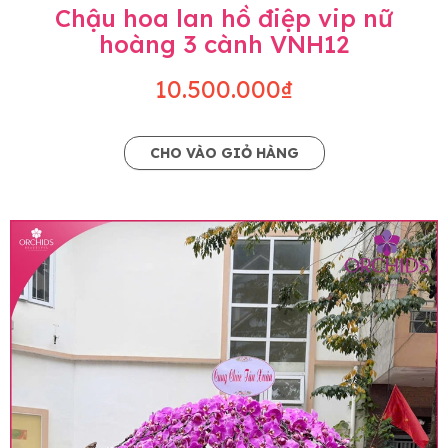
Chậu hoa lan hồ điệp vip nữ
hoàng 3 cành VNH12
10.500.000₫
CHO VÀO GIỎ HÀNG