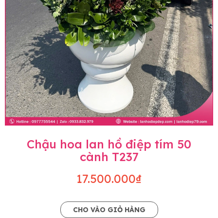
Chậu hoa lan hồ điệp tím 50
cành T237
17.500.000₫
CHO VÀO GIỎ HÀNG