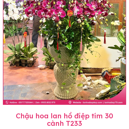
Chậu hoa lan hồ điệp tím 30
cành T233