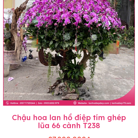
Chậu hoa lan hồ điệp tím ghép
lũa 66 cành T238