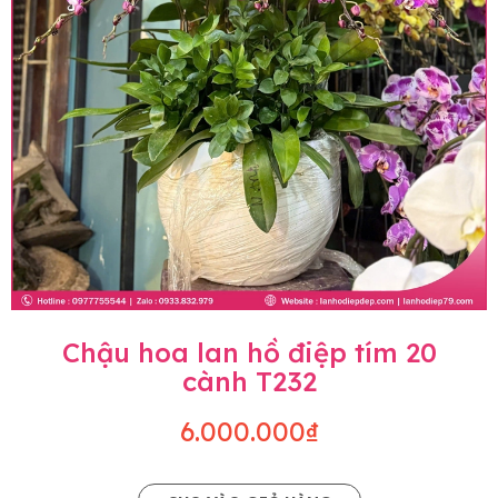
Chậu hoa lan hồ điệp tím 20
cành T232
6.000.000₫