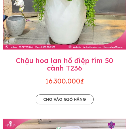
Chậu hoa lan hồ điệp tím 50
cành T236
16.300.000₫
CHO VÀO GIỎ HÀNG