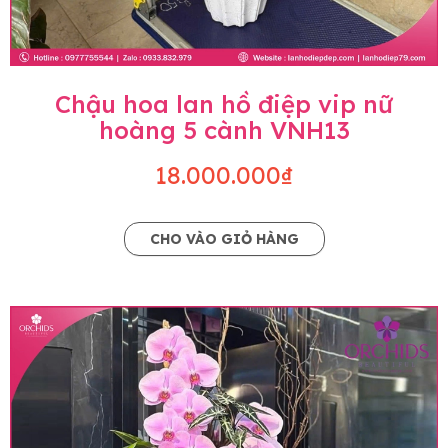
Chậu hoa lan hồ điệp vip nữ
hoàng 5 cành VNH13
18.000.000₫
CHO VÀO GIỎ HÀNG