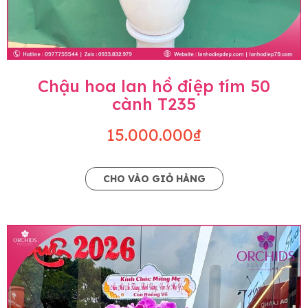
Chậu hoa lan hồ điệp tím 50
cành T235
15.000.000₫
CHO VÀO GIỎ HÀNG