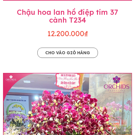
Chậu hoa lan hồ điệp tím 37
cành T234
12.200.000₫
CHO VÀO GIỎ HÀNG