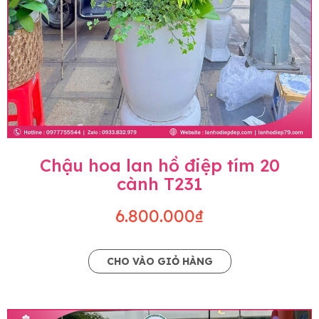
Chậu hoa lan hồ điệp tím 20
cành T231
6.800.000₫
CHO VÀO GIỎ HÀNG