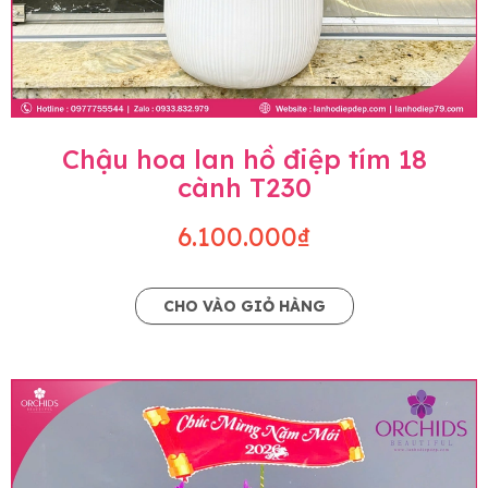
Chậu hoa lan hồ điệp tím 18
cành T230
6.100.000₫
CHO VÀO GIỎ HÀNG