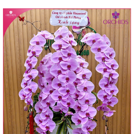
quy định hiện hành.
• Giá trên được miễn ship giao trong nội thành,
miễn phí in thiệp - banner theo yêu cầu khách
hàng.
• Beautiful Orchids liên kết với các cửa hàng
trên toàn quốc để phục vụ giao hoa tận nơi, mỗi
khu vực sẽ có mức giá khác nhau (tùy vào chi
phí mặt bằng, nguyên vật liệu,..) nên giá có thể sẽ
thay đổi so với giá niêm yết trên website. Khách
hàng ở Tỉnh thành khác vui lòng chủ động hỏi lại
giá trước khi đặt hàng, shop sẽ chủ động báo giá
chính xác khi có địa chỉ giao hàng cụ thể.