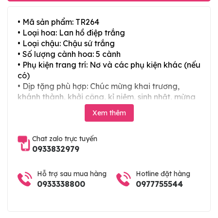
• Mã sản phẩm: TR264
• Loại hoa: Lan hồ điệp trắng
• Loại chậu: Chậu sứ trắng
• Số lượng cành hoa: 5 cành
• Phụ kiện trang trí: Nơ và các phụ kiện khác (nếu
có)
• Dịp tặng phù hợp: Chúc mừng khai trương,
khánh thành, khởi công, kỉ niệm, sinh nhật, mừng
thọ, mừng cưới, tân gia và các ngày lễ tết trong
Xem thêm
năm
Chat zalo trực tuyến
0933832979
Hỗ trợ sau mua hàng
Hotline đặt hàng
0933338800
0977755544