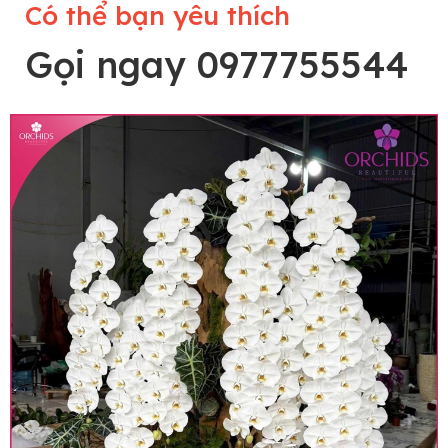
Có thể bạn yêu thích
Gọi ngay 0977755544
Lưu ý trước khi đặt hàng
• Về cây hoa: Một chậu hoa lan hồ điệp đẹp và
hoàn chỉnh sẽ được phối ghép từ nhiều cây hoa
và tạo dáng hoàn toàn thủ công nên có thể sẽ
khác nhau đôi chút giữa sản phẩm thực tế và